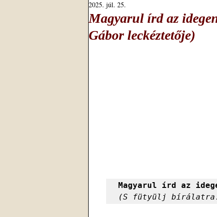
2025. júl. 25.
Magyarul írd az idegent
Gábor leckéztetője)
Magyarul írd az ideg
(S fütyülj bírálatra