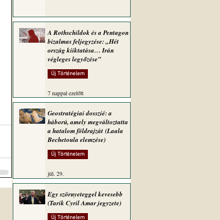
A Rothschildok és a Pentagon
bizalmas feljegyzése: „Hét
ország kiiktatása… Irán
végleges legyőzése”
Új Történelem
7 nappal ezelőtt
Geostratégiai dosszié: a
háború, amely megváltoztatta
a hatalom földrajzát (Laala
Bechetoula elemzése)
Új Történelem
júl. 29.
Egy szörnyeteggel kevesebb
(Tarik Cyril Amar jegyzete)
Új Történelem