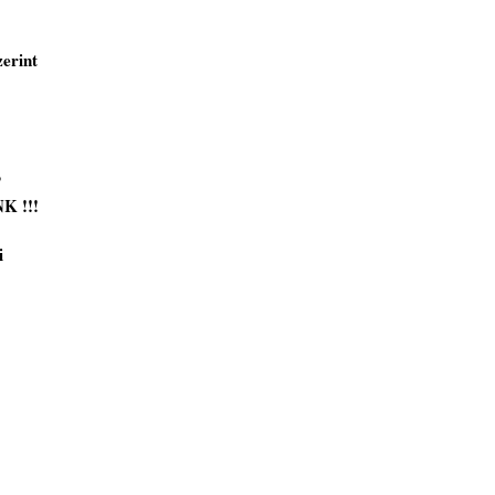
erint
?
 !!!
i