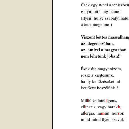
Csak egy 
n
-nel a teniszben
e
 nyújtott hang lenne!
(Ilyen  hülye szabályt nál
a fene megenne!)
Viszont kettős mássalhan
az idegen szóban,
az, amivel a magyarban
nem lehetünk jóban!!
Évek óta magyarázom,
rossz a kiejtésünk,
ha ily kettőzéseket mi
kettőzve beszélünk!!
l
l
Mil
ió és intel
igens,
l
k
el
ipszis, vagy barak
,
l
m
r
al
ergia, im
ún, hor
or,
mind-mind ilyen szavak!