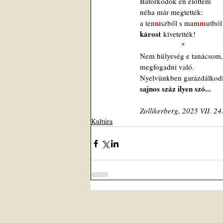
Bátorkodók én előttem
néha már megtették:
n
m
a ten
iszből s mam
utból
károst
 kivetették!
          *
Nem hülyeség e tanácsom,
megfogadni való.
Nyelvünkben garázdálkod
sajnos száz ilyen szó...
Zollikerberg, 2025 VII. 24
Kultúra