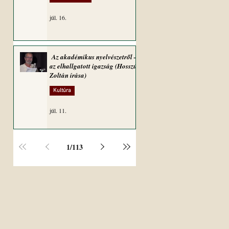
júl. 16.
Az akadémikus nyelvészetről –
az elhallgatott igazság (Hosszú
Zoltán írása)
Kultúra
júl. 11.
1
/
113