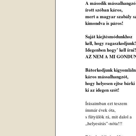
A második mássalhangzó
írott szóban káros,
mert a magyar szabály sz
kimondva is páros!
Saját kiejtésmódunkhoz
kell, hogy ragaszkodjunk!
Idegenben hogy’ kell írni
AZ NEM A MI GONDUNK
Bátorkodjunk kigyomláln
káros mássalhangzót,
hogy helyesen ejtse bárki
ki az idegen szót!
Írásaimban ezt teszem
ímmár évek óta,
s fütyülök rá, mit dalol a
„helyesírás”-nóta!!!