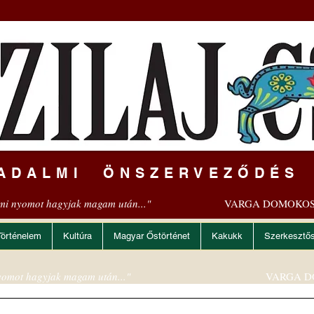
ADALMI ÖNSZERVEZŐDÉS
mi nyomot hagyjak magam után..."
VARGA DOMOKOS
Történelem
Kultúra
Magyar Őstörténet
Kakukk
Szerkesztő
omot hagyjak magam után..."
VARGA D