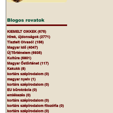
Blogos rovatok
KIEMELT CIKKEK
(675)
675 bejegyzés
Hírek, újdonságok
(2771)
2771 bejegyzés
Tisztelt Olvasó!
(156)
156 bejegyzés
Magyar Idő
(4047)
4047 bejegyzés
Új Történelem
(6935)
6935 bejegyzés
Kultúra
(6801)
6801 bejegyzés
Magyar Őstörténet
(117)
117 bejegyzés
Kakukk
(8)
8 bejegyzés
kortárs szépirodalom
(0)
0 bejegyzés
magyar nyelv
(1)
1 bejegyzés
kortárs szépirodalom
(0)
0 bejegyzés
EU bürokrácia
(0)
0 bejegyzés
emlékezés
(0)
0 bejegyzés
kortárs szépirodalom
(0)
0 bejegyzés
kortárs szépirodalom filozófia
(0)
0 bejegyzés
kortárs szépirodalom
(0)
0 bejegyzés