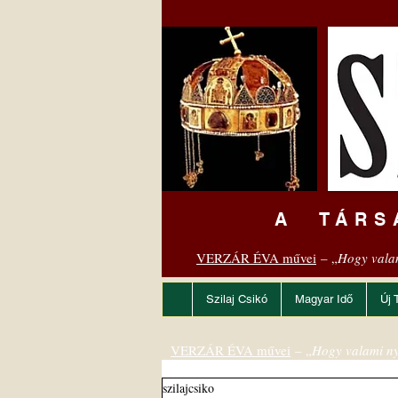
A TÁRS
VERZÁR ÉVA művei
– „
Hogy vala
Szilaj Csikó
Magyar Idő
Új 
VERZÁR ÉVA művei
– „
Hogy valami ny
szilajcsiko