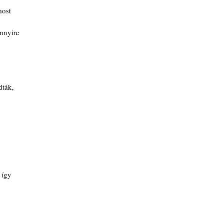
ost
nnyire
dták,
t így