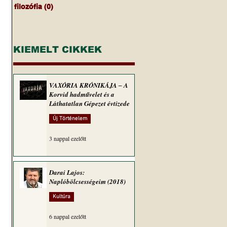
filozófia
(0)
0 bejegyzés
KIEMELT CIKKEK
VAXÓRIA KRÓNIKÁJA ‒ A
Korvid hadművelet és a
Láthatatlan Gépezet évtizede
Új Történelem
3 nappal ezelőtt
Darai Lajos:
Naplóbölcsességeim (2018)
Kultúra
6 nappal ezelőtt