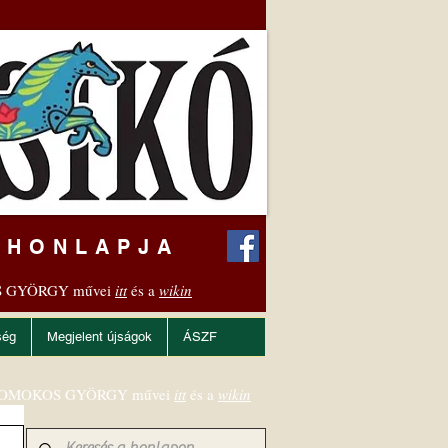
 HONLAPJA
 GYÖRGY művei
itt
és a
wikin
ség
Megjelent újságok
ÁSZF
OMOKOS GYÖRGY művei
itt
és a
wikin