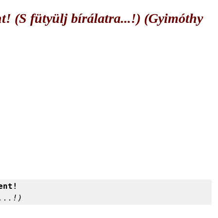
! (S fütyülj bírálatra...!) (Gyimóthy
ent!
...!)