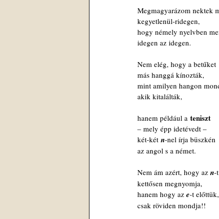
Megmagyarázom nektek m
kegyetlenül-ridegen,
hogy némely nyelvben me
idegen az idegen.
Nem elég, hogy a betűket
más hanggá kínozták,
mint amilyen hangon mon
akik kitalálták,
 teniszt
hanem például a
– mely épp idetévedt –  
két-két
 n
-nel írja büszkén
az angol s a német.
Nem ám azért, hogy az 
n
-
kettősen megnyomja,
hanem hogy az 
e
-t előttük,
csak röviden mondja!!