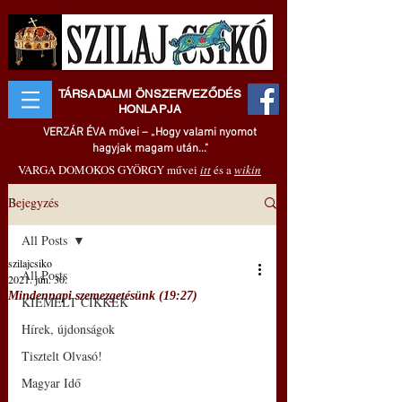
TÁRSADALMI ÖNSZERVEZŐDÉS
HONLAPJA
VERZÁR ÉVA művei – „Hogy valami nyomot
hagyjak magam után..."
VARGA DOMOKOS GYÖRGY művei
itt
és a
wikin
Bejegyzés
All Posts
szilajcsiko
All Posts
2021. jún. 30.
Mindennapi szemezgetésünk (19:27)
KIEMELT CIKKEK
Hírek, újdonságok
Tisztelt Olvasó!
Magyar Idő