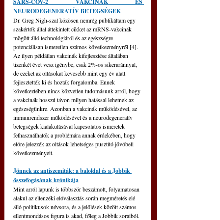
SARS-COV-2 VAKCINÁK ÉS 
NEURODEGENERATÍV BETEGSÉGEK
Dr. Greg Nigh-szal közösen nemrég publikáltam egy 
szakértők által áttekintett cikket az mRNS-vakcinák 
mögött álló technológiáról és az egészségre 
potenciálisan ismeretlen számos következményről [4]. 
Az ilyen példátlan vakcinák kifejlesztése általában 
tizenkét évet vesz igénybe, csak 2%-os sikeraránnyal, 
de ezeket az oltásokat kevesebb mint egy év alatt 
fejlesztették ki és hozták forgalomba. Ennek 
következtében nincs közvetlen tudomásunk arról, hogy 
a vakcinák hosszú távon milyen hatással lehetnek az 
egészségünkre. Azonban a vakcinák működésével, az 
immunrendszer működésével és a neurodegeneratív 
betegségek kialakulásával kapcsolatos ismeretek 
felhasználhatók a problémára annak érdekében, hogy 
előre jelezzék az oltások lehetséges pusztító jövőbeli 
következményeit.
Jönnek az antiszemiták: a baloldal és a Jobbik 
összefogásának krónikája
Mint arról lapunk is többször beszámolt, folyamatosan 
alakul az ellenzéki előválasztás során megméretés elé 
álló politikusok névsora, és a jelölések között számos 
ellentmondásos figura is akad, főleg a Jobbik soraiból. 