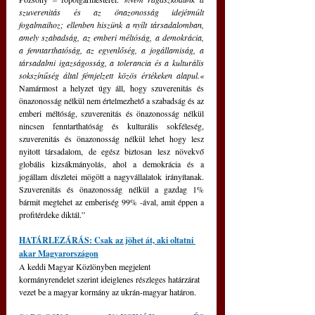
szuverenitás és az önazonosság idejétmúlt 
fogalmaihoz; ellenben hiszünk a nyílt társadalomban, 
amely szabadság, az emberi méltóság, a demokrácia, 
a fenntarthatóság, az egyenlőség, a jogállamiság, a 
társadalmi igazságosság, a tolerancia és a kulturális 
sokszínűség által fémjelzett közös értékeken alapul.«
Namármost a helyzet úgy áll, hogy szuverenitás és 
önazonosság nélkül nem értelmezhető a szabadság és az 
emberi méltóság, szuverenitás és önazonosság nélkül 
nincsen fenntarthatóság és kulturális sokféleség, 
szuverenitás és önazonosság nélkül lehet hogy lesz 
nyitott társadalom, de egész biztosan lesz növekvő 
globális kizsákmányolás, ahol a demokrácia és a 
jogállam díszletei mögött a nagyvállalatok irányítanak. 
Szuverenitás és önazonosság nélkül a gazdag 1% 
bármit megtehet az emberiség 99% -ával, amit éppen a 
profitérdeke diktál.”
HATÁRLEZÁRÁS: Csak az jöhet át, aki oltatni 
akar Magyarországon
A keddi Magyar Közlönyben megjelent 
kormányrendelet szerint ideiglenes részleges határzárat 
vezet be a magyar kormány az ukrán-magyar határon.