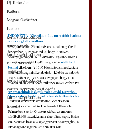
Új Történelem
Kultúra
Magyar Őstörténet
Kakukk
INDONÉZIA: Vizsgálat indul, mert több beoltott 
kortárs szépirodalom
orvos meghalt covidban
magyar nyelv
2021 júniusában 26 indonéz orvos halt meg Covid 
fertőzésben. Vizsgálat indult, hogy ki milyen 
kortárs szépirodalom
oltóanyagot kapott. A 26 orvosból legalább 10-en a 
kínai Sinovac oltást kapták meg 
–
 áll a 
Wall Street 
EU bürokrácia
Journal
cikkében. A 10 fő bizonyítottan megkapta a 
emlékezés
kínai oltóanyag mindkét dózisát 
–
 közölte az indonéz 
orvosi szövetség. Most azt vizsgálják, hogy a 16 
kortárs szépirodalom
további elhalálozott orvos mikor és mivel lett beoltva. 
kortárs szépirodalom filozófia
Az oroszoknak is elegük volt a covid-terrorból: 
Moszkvában tüntetés volt a kísérleti oltások ellen
kortárs szépirodalom
Tüntetést szerveztek szombaton Moszkvában 
filozófia
koronavírus elleni oltások kötelezővé tétele ellen. 
Felmérések szerint Oroszországban az emberek 
körülbelül 60 százaléka nem akar oltást kapni. Hiába 
van hatalmas készlet a saját gyártású oltóanyagból, a 
lakosság többsége hallani sem akar róla.