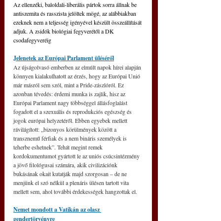
Az ellenzéki, baloldali-liberális pártok sorra állnak be 
antiszemita és rasszista jelöltek mögé, az alábbiakban 
ezeknek nem a teljesség igényével készült összeállítását 
adjuk. A zsidók biológiai fegyverétől a DK 
csodafegyveréig
Jelenetek az Európai Parlament üléséről
Az újságolvasó emberben az elmúlt napok hírei alapján 
könnyen kialakulhatott az érzés, hogy az Európai Unió 
már másról sem szól, mint a Pride-zászlóról. Ez 
azonban tévedés: érdemi munka is zajlik, hisz az 
Európai Parlament nagy többséggel állásfoglalást 
fogadott el a szexuális és reprodukciós egészség és 
jogok európai helyzetéről. Ebben egyebek mellett 
rávilágított: „bizonyos körülmények között a 
transznemű férfiak és a nem bináris személyek is 
teherbe eshetnek”. Tehát megint remek 
kordokumentumot gyártott le az uniós csúcsintézmény 
a jövő filológusai számára, akik civilizációnk 
bukásának okait kutatják majd szorgosan – de ne 
menjünk el szó nélkül a plenáris ülésen tartott vita 
mellett sem, ahol további érdekességek hangzottak el.
Nemet mondott a Vatikán az olasz 
gendertörvényre