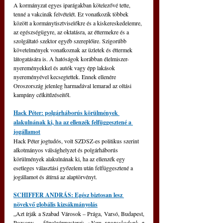
A kormányzat egyes iparágakban kötelezővé tette, 
tenné a vakcinák felvételét. Ez vonatkozik többek 
között a kormánytisztviselőkre és a kiskereskedelemre, 
az egészségügyre, az oktatásra, az éttermekre és a 
szolgáltató szektor egyéb szereplőire. Szigorúbb 
követelmények vonatkoznak az üzletek és éttermek 
látogatására is. A hatóságok korábban élelmiszer-
nyereményekkel és autók vagy épp lakások 
nyereményével kecsegtettek. Ennek ellenére 
Oroszország jelenleg harmadával lemarad az oltási 
kampány célkitűzéseitől.
Hack Péter: polgárháborús körülmények 
alakulnának ki, ha az ellenzék felfüggesztené a 
jogállamot
Hack Péter jogtudós, volt SZDSZ-es politikus szerint 
alkotmányos válsághelyzet és polgárháborús 
körülmények alakulnának ki, ha az ellenzék egy 
esetleges választási győzelem után felfüggesztené a 
jogállamot és átírná az alaptörvényt.
SCHIFFER ANDRÁS: Egész biztosan lesz 
növekvő globális kizsákmányolás
„Azt írják a Szabad Városok – Prága, Varsó, Budapest, 
Pozsony – főpolgármesterei: 
»Nem ragaszkodunk a 