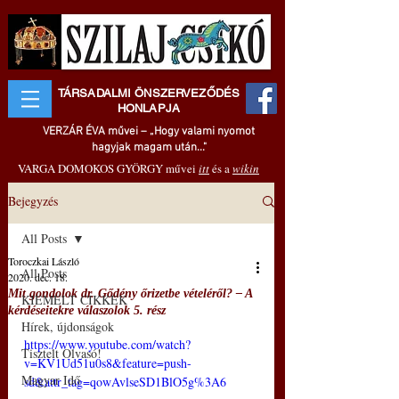
TÁRSADALMI ÖNSZERVEZŐDÉS
HONLAPJA
VERZÁR ÉVA művei – „Hogy valami nyomot
hagyjak magam után..."
VARGA DOMOKOS GYÖRGY művei
itt
és a
wikin
Bejegyzés
All Posts
Toroczkai László
All Posts
2020. dec. 18.
Mit gondolok dr. Gődény őrizetbe vételéről? – A
KIEMELT CIKKEK
kérdéseitekre válaszolok 5. rész
Hírek, újdonságok
https://www.youtube.com/watch?
Tisztelt Olvasó!
v=KV1Ud51u0s8&feature=push-
Magyar Idő
sd&attr_tag=qowAvlseSD1BlO5g%3A6