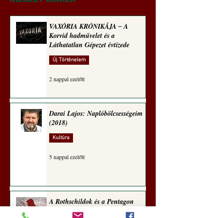
egetrengető
Hedvig posztajánló
zseninkhez (Tallián
Hedvig posztajánlója)
VAXÓRIA KRÓNIKÁJA ‒ A
Korvid hadművelet és a
Láthatatlan Gépezet évtizede
Új Történelem
2 nappal ezelőtt
Darai Lajos: Naplóbölcsességeim
(2018)
Kultúra
5 nappal ezelőtt
A Rothschildok és a Pentagon
bizalmas feljegyzése: „Hét ország