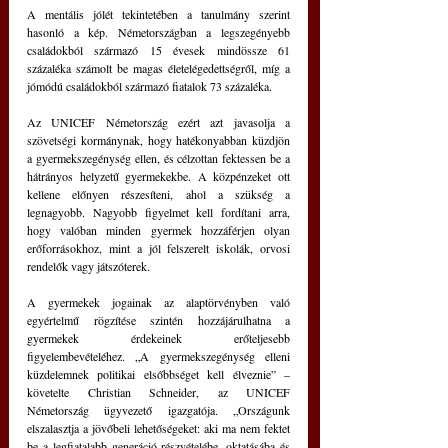
A mentális jólét tekintetében a tanulmány szerint 
hasonló a kép. Németországban a legszegényebb 
családokból származó 15 évesek mindössze 61 
százaléka számolt be magas életelégedettségről, míg a 
jómódú családokból származó fiatalok 73 százaléka.
Az UNICEF Németország ezért azt javasolja a 
szövetségi kormánynak, hogy hatékonyabban küzdjön 
a gyermekszegénység ellen, és célzottan fektessen be a 
hátrányos helyzetű gyermekekbe. A közpénzeket ott 
kellene előnyen részesíteni, ahol a szükség a 
legnagyobb. Nagyobb figyelmet kell fordítani arra, 
hogy valóban minden gyermek hozzáférjen olyan 
erőforrásokhoz, mint a jól felszerelt iskolák, orvosi 
rendelők vagy játszóterek.
A gyermekek jogainak az alaptörvényben való 
egyértelmű rögzítése szintén hozzájárulhatna a 
gyermekek érdekeinek erőteljesebb 
figyelembevételéhez. „A gyermekszegénység elleni 
küzdelemnek politikai elsőbbséget kell élveznie” – 
követelte Christian Schneider, az UNICEF 
Németország ügyvezető igazgatója. „Országunk 
elszalasztja a jövőbeli lehetőségeket: aki ma nem fektet 
be a legfiatalabb generáció részvételébe, oktatásába és 