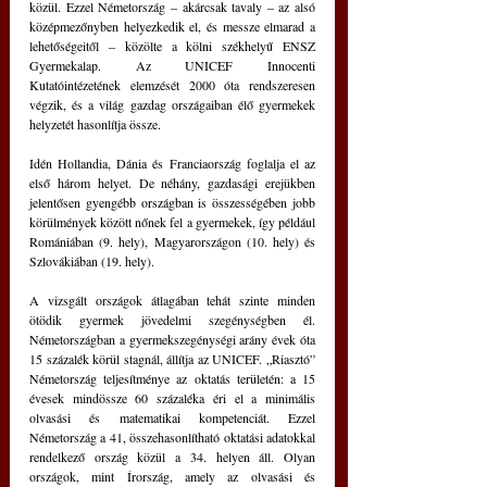
közül. Ezzel Németország – akárcsak tavaly – az alsó 
középmezőnyben helyezkedik el, és messze elmarad a 
lehetőségeitől – közölte a kölni székhelyű ENSZ 
Gyermekalap. Az UNICEF Innocenti 
Kutatóintézetének elemzését 2000 óta rendszeresen 
végzik, és a világ gazdag országaiban élő gyermekek 
helyzetét hasonlítja össze.
Idén Hollandia, Dánia és Franciaország foglalja el az 
első három helyet. De néhány, gazdasági erejükben 
jelentősen gyengébb országban is összességében jobb 
körülmények között nőnek fel a gyermekek, így például 
Romániában (9. hely), Magyarországon (10. hely) és 
Szlovákiában (19. hely).
A vizsgált országok átlagában tehát szinte minden 
ötödik gyermek jövedelmi szegénységben él. 
Németországban a gyermekszegénységi arány évek óta 
15 százalék körül stagnál, állítja az UNICEF. „Riasztó” 
Németország teljesítménye az oktatás területén: a 15 
évesek mindössze 60 százaléka éri el a minimális 
olvasási és matematikai kompetenciát. Ezzel 
Németország a 41, összehasonlítható oktatási adatokkal 
rendelkező ország közül a 34. helyen áll. Olyan 
országok, mint Írország, amely az olvasási és 