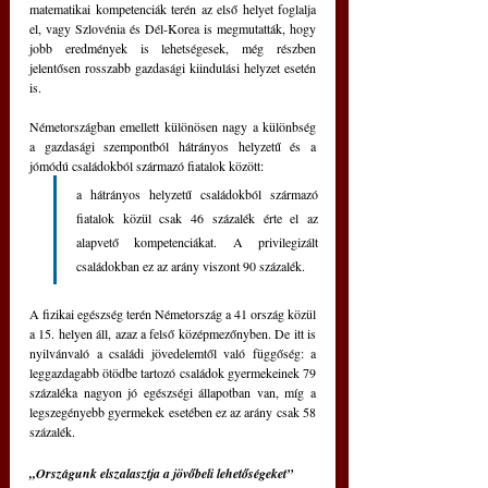
matematikai kompetenciák terén az első helyet foglalja 
el, vagy Szlovénia és Dél-Korea is megmutatták, hogy 
jobb eredmények is lehetségesek, még részben 
jelentősen rosszabb gazdasági kiindulási helyzet esetén 
is.
Németországban emellett különösen nagy a különbség 
a gazdasági szempontból hátrányos helyzetű és a 
jómódú családokból származó fiatalok között: 
a hátrányos helyzetű családokból származó 
fiatalok közül csak 46 százalék érte el az 
alapvető kompetenciákat. A privilegizált 
családokban ez az arány viszont 90 százalék.
A fizikai egészség terén Németország a 41 ország közül 
a 15. helyen áll, azaz a felső középmezőnyben. De itt is 
nyilvánvaló a családi jövedelemtől való függőség: a 
leggazdagabb ötödbe tartozó családok gyermekeinek 79 
százaléka nagyon jó egészségi állapotban van, míg a 
legszegényebb gyermekek esetében ez az arány csak 58 
százalék.
„Országunk elszalasztja a jövőbeli lehetőségeket”