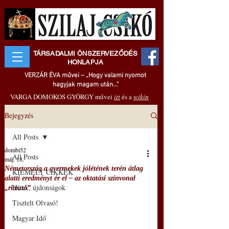
TÁRSADALMI ÖNSZERVEZŐDÉS
HONLAPJA
VERZÁR ÉVA művei – „Hogy valami nyomot
hagyjak magam után..."
VARGA DOMOKOS GYÖRGY művei
itt
és a
wikin
Bejegyzés
All Posts
dombi52
All Posts
máj. 18.
Németország a gyermekek jólétének terén átlag
KIEMELT CIKKEK
alatti eredményt ér el – az oktatási színvonal
Hírek, újdonságok
„riasztó”
Tisztelt Olvasó!
Magyar Idő