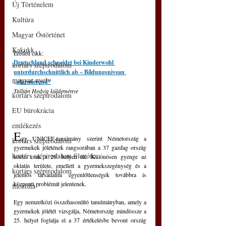
Új Történelem
Kultúra
Magyar Őstörténet
Kakukk
Eredeti cikk:
Deutschland schneidet bei Kinderwohl 
kortárs szépirodalom
unterdurchschnittlich ab – Bildungsniveau 
magyar nyelv
„alarmierend“
Tallián Hedvig küldeménye
kortárs szépirodalom
EU bürokrácia
emlékezés
E
gy UNICEF-tanulmány szerint Németország a 
kortárs szépirodalom
gyermekek jólétének rangsorában a 37 gazdag ország 
kortárs szépirodalom filozófia
közül csak a 25. helyen áll. Különösen gyenge az 
oktatás területe, emellett a gyermekszegénység és a 
kortárs szépirodalom
jelentős társadalmi egyenlőtlenségek továbbra is 
központi problémát jelentenek.
filozófia
Egy nemzetközi összehasonlító tanulmányban, amely a 
gyermekek jólétét vizsgálja, Németország mindössze a 
25. helyet foglalja el a 37 értékelésbe bevont ország 