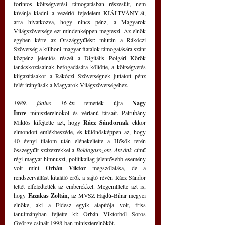
forintos költségvetési támogatásban részesült, nem 
kívánja kiadni a vezérlő fejedelem KIÁLTVÁNY-át, 
arra hivatkozva, hogy nincs pénz, a Magyarok 
Világszövetsége ezt mindenképpen megteszi. Az elnök 
egyben kérte az Országgyűlést: miután a Rákóczi 
Szövetség a külhoni magyar fiatalok támogatására szánt 
közpénz jelentős részét a Digitális Polgári Körök 
tanácskozásainak befogadására költötte, a költségvetés 
kiigazításakor a Rákóczi Szövetségnek juttatott pénz 
felét irányítsák a Magyarok Világszövetségéhez.
1989. június 16-án
 temették újra 
Nagy 
Imre
 miniszterelnököt és vértanú társait. Patrubány 
Miklós kifejtette azt, hogy 
Rácz Sándornak
 ekkor 
elmondott emlékbeszéde, és különösképpen az, hogy 
40 évnyi tilalom után elénekeltette a Hősök terén 
összegyűlt százezrekkel a 
Boldogasszony Anyánk
 című 
régi magyar himnuszt, politikailag jelentősebb esemény 
volt mint 
Orbán Viktor
 megszólalása, de a 
rendszerváltást kitaláló erők a sajtó révén Rácz Sándor 
tettét elfeledtették az emberekkel. Megemlítette azt is, 
hogy
 Fazakas Zoltán
, az MVSZ Hajdú-Bihar megyei 
elnöke, aki a Fidesz egyik alapítója volt, friss 
tanulmányban fejtette ki: Orbán Viktorból Soros 
György csinált 1998-ban miniszterelnököt.