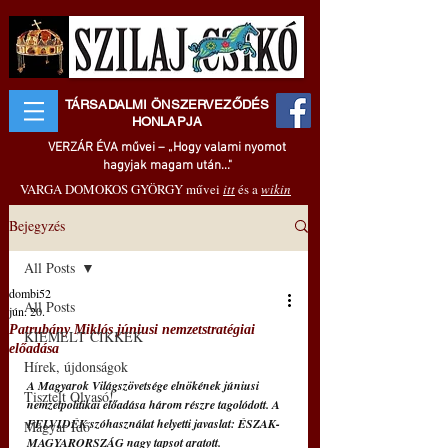
TÁRSADALMI ÖNSZERVEZŐDÉS
HONLAPJA
VERZÁR ÉVA művei – „Hogy valami nyomot
hagyjak magam után..."
VARGA DOMOKOS GYÖRGY művei
itt
és a
wikin
Bejegyzés
All Posts
dombi52
All Posts
jún. 20.
Patrubány Miklós júniusi nemzetstratégiai
KIEMELT CIKKEK
előadása
Hírek, újdonságok
A Magyarok Világszövetsége elnökének júniusi 
Tisztelt Olvasó!
nemzetpolitikai előadása három részre tagolódott. A 
FELVIDÉK szóhasználat helyetti javaslat: ÉSZAK-
Magyar Idő
MAGYARORSZÁG nagy tapsot aratott.