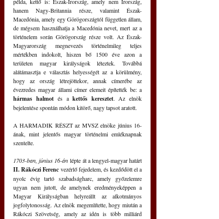
példa, kettő is: Észak-Írország, amely nem Írország, 
hanem Nagy-Britannia része, valamint Észak-
Macedónia, amely egy Görögországtól független állam, 
de mégsem használhatja a Macedónia nevet, mert az a 
történelem során Görögország része volt. Az Észak-
Magyarország megnevezés történelmileg teljes 
mértékben indokolt, hiszen bő 1500 éve azon a 
területen magyar királyságok léteztek. Továbbá 
alátámasztja e választás helyességét az a körülmény, 
hogy az ország létrejöttekor, annak címerébe az 
évezredes magyar állami címer elemeit építették be: a 
hármas halmot
 és a 
kettős keresztet
. Az elnök 
bejelentése spontán módon kitörő, nagy tapsot aratott.
A HARMADIK RÉSZT az MVSZ elnöke június 16-
ának, mint jelentős magyar történelmi emléknapnak 
szentelte.
1703-ban, június 16-án
 lépte át a lengyel-magyar határt 
II. Rákóczi Ferenc
 vezérlő fejedelem, és kezdődött el a 
nyolc évig tartó szabadságharc, amely győzelemre 
ugyan nem jutott, de amelynek eredményeképpen a 
Magyar Királyságban helyreállt az alkotmányos 
jogfolytonosság. Az elnök megemlítette, hogy miután a 
Rákóczi Szövetség, amely az idén is több milliárd 