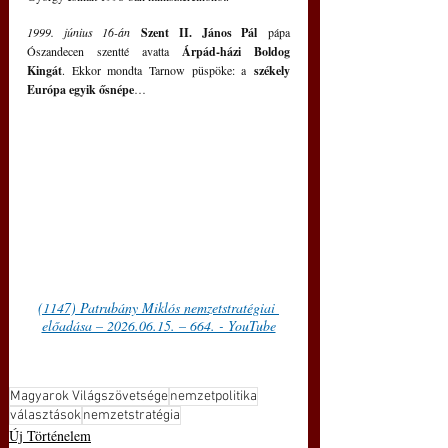
1999. június 16-án
Szent II. János Pál
 pápa 
Ószandecen szentté avatta 
Árpád-házi Boldog 
Kingát
. Ekkor mondta Tarnow püspöke: a
 székely 
Európa egyik ősnépe
…
(1147) Patrubány Miklós nemzetstratégiai 
előadása – 2026.06.15. – 664. - YouTube
Magyarok Világszövetsége
nemzetpolitika
választások
nemzetstratégia
Új Történelem