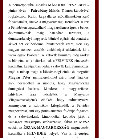
A nemzetpolitikai előadás MÁSODIK RÉSZÉBEN – 
június lévén – 
Patrubány Miklós
 Trianon kérdésével 
foglalkozott. Külön tárgyalta az utódállamokban zajló 
folyamatokat, illetve a magyarországi teendőket. Kitért 
a Felvidéken tapasztalható magyarellenességre: a benesi 
dekrétumoknak máig hatályban tartására, a 
dunaszerdahelyi magyarok büntető eljárás alá vonására, 
akiket hét év börtönnel büntetnének azért, mert egy 
magyar nemzeti zászlós emlékhelyet alakítottak ki a 
város egyik közterén. A szlovák kormány még azokat 
is büntetné, akik bátorkodnak a FELVIDÉK elnevezést 
használni. Legújabban pedig a szlovák külügyminiszter, 
majd a minap maga a köztársasági elnök és megrótta 
Magyar Péter
 miniszterelnököt azért, mert Trianon-
napi beszédében az mondta, hogy Magyarország 
önmagával határos. Mindezek a magyarellenes 
kihívások arra késztették a Magyarok 
Világszövetségének elnökét, hogy indítványozza: 
amennyiben a szlovákok kifogásolják a Felvidék 
megnevezést, ami egy politikamentes földrajzi fogalom, 
és a szlovákoknak kimondottan kedvébe járó, a 
valóságot megszépítő szóhasználat, akkor az MVSZ 
ezután az 
ÉSZAK-MAGYARORSZÁG
 megnevezést 
használja a 
FELVIDÉK
 helyett. Van is rá európai 