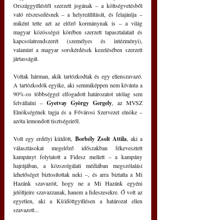
Országgyűléstől szerzett jogának – a költségvetésből 
való részesedésnek – a helyreállítását, és felajánlja – 
miként tette azt az előző kormánynak is – a világ 
magyar közösségei körében szerzett tapasztalatait és 
kapcsolatrendszerét (személyes és intézményi), 
valamint a magyar sorskérdések kezelésében szerzett 
jártasságát.
Voltak hárman, akik tartózkodtak és egy ellenszavazó. 
A tartózkodók egyike, aki semmiképpen nem kívánta a 
90%-os többséggel elfogadott határozatot utólag sem 
felvállalni – 
Gyetvay György Gergely
, az MVSZ 
Elnökségének tagja és a Fővárosi Szervezet elnöke – 
azóta lemondott tisztségeiről.
Volt egy erdélyi küldött, 
Borbély Zsolt Attila
, aki a 
választásokat megelőző időszakban fékevesztett 
kampányt folytatott a Fidesz mellett – a kampány 
hajrájában, a közszolgálati médiában megszólalási 
lehetőséget biztosítottak neki –, és arra biztatta a Mi 
Hazánk szavazóit, hogy ne a Mi Hazánk egyéni 
jelöltjeire szavazzanak, hanem a fideszesekre. Ő volt az 
egyetlen, aki a Küldöttgyűlésen a határozat ellen 
szavazott...