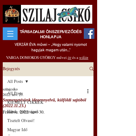
TÁRSADALMI ÖNSZERVEZŐDÉS
HONLAPJA
VERZÁR ÉVA művei – „Hogy valami nyomot
hagyjak magam után..."
VARGA DOMOKOS GYÖRGY művei
itt
és a
wikin
Bejegyzés
All Posts
szilajcsiko
All Posts
2022. nov. 23.
Szemezgetésünk idegennyelvű, külföldi sajtóból
KIEMELT CIKKEK
(2022.11.23.)
Hírek, újdonságok
Frissítve:
2022. nov. 30.
Tisztelt Olvasó!
Magyar Idő
–