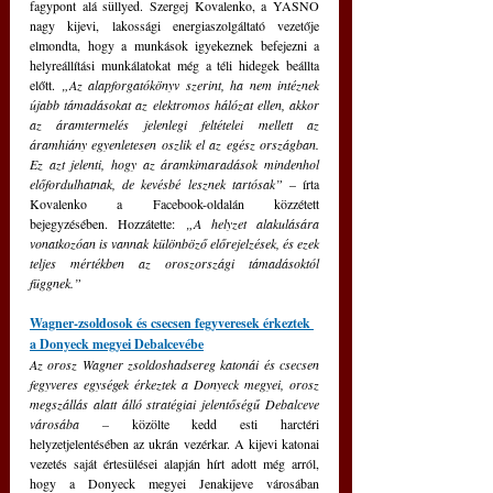
fagypont alá süllyed. Szergej Kovalenko, a YASNO 
nagy kijevi, lakossági energiaszolgáltató vezetője 
elmondta, hogy a munkások igyekeznek befejezni a 
helyreállítási munkálatokat még a téli hidegek beállta 
előtt. 
„Az alapforgatókönyv szerint, ha nem intéznek 
újabb támadásokat az elektromos hálózat ellen, akkor 
az áramtermelés jelenlegi feltételei mellett az 
áramhiány egyenletesen oszlik el az egész országban. 
Ez azt jelenti, hogy az áramkimaradások mindenhol 
előfordulhatnak, de kevésbé lesznek tartósak” 
– írta 
Kovalenko a Facebook-oldalán közzétett 
bejegyzésében. Hozzátette: 
„A helyzet alakulására 
vonatkozóan is vannak különböző előrejelzések, és ezek 
teljes mértékben az oroszországi támadásoktól 
függnek.”
Wagner-zsoldosok és csecsen fegyveresek érkeztek 
a Donyeck megyei Debalcevébe
Az orosz Wagner zsoldoshadsereg katonái és csecsen 
fegyveres egységek érkeztek a Donyeck megyei, orosz 
megszállás alatt álló stratégiai jelentőségű Debalceve 
városába – 
közölte kedd esti harctéri 
helyzetjelentésében az ukrán vezérkar.
A kijevi katonai 
vezetés saját értesülései alapján hírt adott még arról, 
hogy a Donyeck megyei Jenakijeve városában 