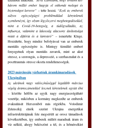
üzemben működni. 
“Arra számítunk, hogy további két-
három millió ember hagyja el otthonát meleget és 
biztonságot keresve”
 – tette hozzá. 
“Ezek az emberek 
súlyos egészségügyi problémákkal kénytelenek 
szembenézni, így olyan légzőszervi megbetegedésekkel, 
mint a Covid-19-betegség, a tüdőgyulladás, az 
influenza, valamint a lakosság alacsony átoltottsága 
miatt a diftéria és a kanyaró” 
– ismertette Kluge. 
Hozzátette, hogy mindez befolyással van az emberek 
mentális egészségére is. Mintegy tízmillió embert 
fenyegetnek olyan mentális zavarok, mint az akut 
stressz, a szorongás, a depresszió, a szerhasználat és a 
poszttraumás stressz okozta rendellenességek.
2023 márciusáig várhatóak áramkimaradások 
Ukrajnában
Az ukránok nagy valószínűséggel legalább március 
végéig áramszünetekkel lesznek kénytelenek együtt élni 
–
közölte hétfőn az egyik nagy energiaszolgáltató 
vezetője, miközben a kormány megkezdte az emberek 
evakuálását Herszonból más régiókba. Volodimir 
Zelenszkij elnök szerint Ukrajna energetikai 
infrastruktúrájának fele megsérült az orosz támadások 
következtében, így emberek milliói maradnak áram és 
víz nélkül, ahogy beköszönt a tél, és a hőmérséklet 