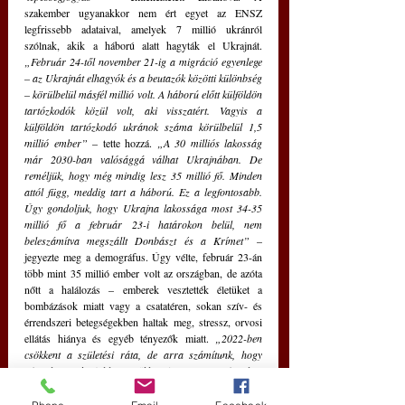
szakember ugyanakkor nem ért egyet az ENSZ 
legfrissebb adataival, amelyek 7 millió ukránról 
szólnak, akik a háború alatt hagyták el Ukrajnát. 
„Február 24-től november 21-ig a migráció egyenlege 
– az Ukrajnát elhagyók és a beutazók közötti különbség 
– körülbelül másfél millió volt. A háború előtt külföldön 
tartózkodók közül volt, aki visszatért. Vagyis a 
külföldön tartózkodó ukránok száma körülbelül 1,5 
millió ember” 
– tette hozzá. 
„A 30 milliós lakosság 
már 2030-ban valósággá válhat Ukrajnában. De 
reméljük, hogy még mindig lesz 35 millió fő. Minden 
attól függ, meddig tart a háború. Ez a legfontosabb. 
Úgy gondoljuk, hogy Ukrajna lakossága most 34-35 
millió fő a február 23-i határokon belül, nem 
beleszámítva megszállt Donbászt és a Krímet”
 – 
jegyezte meg a demográfus. Úgy vélte, február 23-án 
több mint 35 millió ember volt az országban, de azóta 
nőtt a halálozás – emberek vesztették életüket a 
bombázások miatt vagy a csatatéren, sokan szív- és 
érrendszeri betegségekben haltak meg, stressz, orvosi 
ellátás hiánya és egyéb tényezők miatt. 
„2022-ben 
csökkent a születési ráta, de arra számítunk, hogy 
2023-ban még jobban csökkenni fog. Mert 2022-ben 
azok a gyerekek születtek, akiknek már megvolt az 
embriója. De ha a 2022-es év egésze ilyen, és 2023-