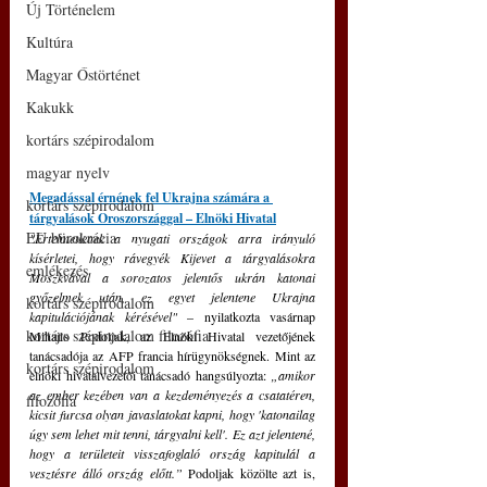
Új Történelem
Kultúra
Magyar Őstörténet
Kakukk
kortárs szépirodalom
magyar nyelv
Megadással érnének fel Ukrajna számára a 
kortárs szépirodalom
tárgyalások Oroszországgal – Elnöki Hivatal
EU bürokrácia
"Értelmetlenek a nyugati országok arra irányuló 
kísérletei, hogy rávegyék Kijevet a tárgyalásokra 
emlékezés
Moszkvával a sorozatos jelentős ukrán katonai 
győzelmek után, ez egyet jelentene Ukrajna 
kortárs szépirodalom
kapitulációjának kérésével" 
– nyilatkozta vasárnap 
kortárs szépirodalom filozófia
Mihajlo Podoljak, az Elnöki Hivatal vezetőjének 
tanácsadója az AFP francia hírügynökségnek. Mint az 
kortárs szépirodalom
elnöki hivatalvezetői tanácsadó hangsúlyozta: 
„amikor 
az ember kezében van a kezdeményezés a csatatéren, 
filozófia
kicsit furcsa olyan javaslatokat kapni, hogy 'katonailag 
úgy sem lehet mit tenni, tárgyalni kell'. Ez azt jelentené, 
hogy a területeit visszafoglaló ország kapitulál a 
vesztésre álló ország előtt.”
 Podoljak közölte azt is, 