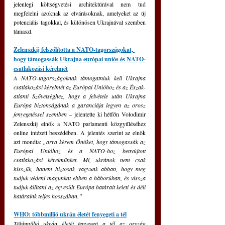
jelenlegi költségvetési architektúrával nem tud 
megfelelni azoknak az elvárásoknak, amelyeket az új 
potenciális tagokkal, és különösen Ukrajnával szemben 
támaszt.
Zelenszkij felszólította a NATO-tagországokat, 
hogy támogassák Ukrajna európai uniós és NATO-
csatlakozási kérelmét
A NATO-tagországoknak támogatniuk kell Ukrajna 
csatlakozási kérelmét az Európai Unióhoz és az Észak-
atlanti Szövetséghez, hogy a felvétele után Ukrajna 
Európa biztonságának a garanciája legyen az orosz 
fenyegetéssel szemben
– jelentette ki hétfőn Volodimir 
Zelenszkij elnök a NATO parlamenti közgyűléséhez 
online intézett beszédében. A jelentés szerint az elnök 
azt mondta: 
„arra kérem Önöket, hogy támogassák az 
Európai Unióhoz és a NATO-hoz benyújtott 
csatlakozási kérelmünket. Mi, ukránok nem csak 
hisszük, hanem biztosak vagyunk abban, hogy meg 
tudjuk védeni magunkat ebben a háborúban, és vissza 
tudjuk állítani az egyesült Európa határait keleti és déli 
határaink teljes hosszában.”
WHO: többmillió ukrán életét fenyegeti a tél
Többmillió ukrán életét fenyegeti a tél az ország 