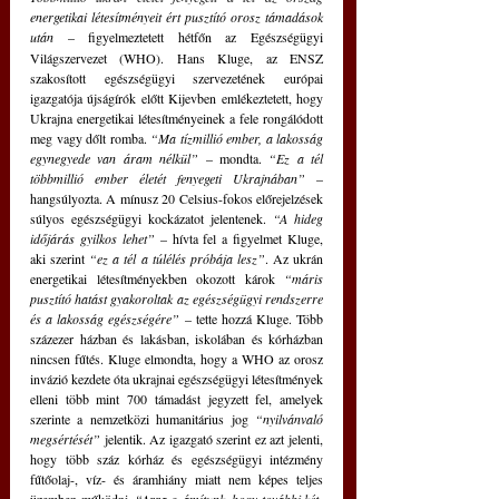
energetikai létesítményeit ért pusztító orosz támadások 
után
– figyelmeztetett hétfőn az Egészségügyi 
Világszervezet (WHO). Hans Kluge, az ENSZ 
szakosított egészségügyi szervezetének európai 
igazgatója újságírók előtt Kijevben emlékeztetett, hogy 
Ukrajna energetikai létesítményeinek a fele rongálódott 
meg vagy dőlt romba. 
“Ma tízmillió ember, a lakosság 
egynegyede van áram nélkül” 
– mondta. 
“Ez a tél 
többmillió ember életét fenyegeti Ukrajnában”
 – 
hangsúlyozta. A mínusz 20 Celsius-fokos előrejelzések 
súlyos egészségügyi kockázatot jelentenek. 
“A hideg 
időjárás gyilkos lehet”
 – hívta fel a figyelmet Kluge, 
aki szerint 
“ez a tél a túlélés próbája lesz”
. Az ukrán 
energetikai létesítményekben okozott károk
 “máris 
pusztító hatást gyakoroltak az egészségügyi rendszerre 
és a lakosság egészségére”
 – tette hozzá Kluge. Több 
százezer házban és lakásban, iskolában és kórházban 
nincsen fűtés. Kluge elmondta, hogy a WHO az orosz 
invázió kezdete óta ukrajnai egészségügyi létesítmények 
elleni több mint 700 támadást jegyzett fel, amelyek 
szerinte a nemzetközi humanitárius jog
 “nyilvánvaló 
megsértését”
 jelentik. Az igazgató szerint ez azt jelenti, 
hogy több száz kórház és egészségügyi intézmény 
fűtőolaj-, víz- és áramhiány miatt nem képes teljes 