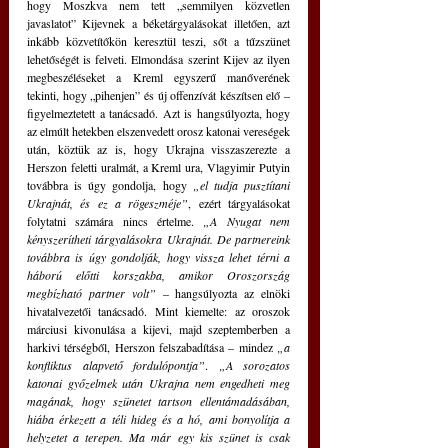
hogy Moszkva nem tett „semmilyen közvetlen 
javaslatot” Kijevnek a béketárgyalásokat illetően, azt 
inkább közvetítőkön keresztül teszi, sőt a tűzszünet 
lehetőségét is felveti. Elmondása szerint Kijev az ilyen 
megbeszéléseket a Kreml egyszerű manőverének 
tekinti, hogy „pihenjen” és új offenzívát készítsen elő
– 
figyelmeztetett a tanácsadó. Azt is hangsúlyozta, hogy 
az elmúlt hetekben elszenvedett orosz katonai vereségek 
után, köztük az is, hogy Ukrajna visszaszerezte a 
Herszon feletti uralmát, a Kreml ura, Vlagyimir Putyin 
továbbra is úgy gondolja, hogy 
„el tudja pusztítani 
Ukrajnát, és ez a rögeszméje”
, ezért tárgyalásokat 
folytatni számára nincs értelme. 
„A Nyugat nem 
kényszerítheti tárgyalásokra Ukrajnát. De partnereink 
továbbra is úgy gondolják, hogy vissza lehet térni a 
háború előtti korszakba, amikor Oroszország 
megbízható partner volt” 
– hangsúlyozta az elnöki 
hivatalvezetői tanácsadó. Mint kiemelte: az oroszok 
márciusi kivonulása a kijevi, majd szeptemberben a 
harkivi térségből, Herszon felszabadítása – mindez 
„a 
konfliktus alapvető fordulópontja”
. 
„A sorozatos 
katonai győzelmek után Ukrajna nem engedheti meg 
magának, hogy szünetet tartson ellentámadásában, 
hiába érkezett a téli hideg és a hó, ami bonyolítja a 
helyzetet a terepen. Ma már egy kis szünet is csak 