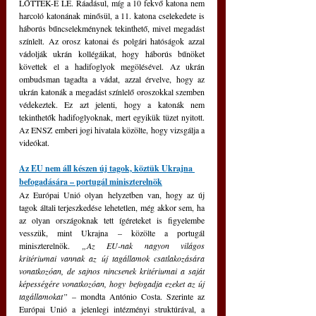
LŐTTÉK-E LE. Ráadásul, míg a 10 fekvő katona nem 
harcoló katonának minősül, a 11. katona cselekedete is 
háborús bűncselekménynek tekinthető, mivel megadást 
színlelt. Az orosz katonai és polgári hatóságok azzal 
vádolják ukrán kollégáikat, hogy háborús bűnöket 
követtek el a hadifoglyok megölésével. Az ukrán 
ombudsman tagadta a vádat, azzal érvelve, hogy az 
ukrán katonák a megadást színlelő oroszokkal szemben 
védekeztek. Ez azt jelenti, hogy a katonák nem 
tekinthetők hadifoglyoknak, mert egyikük tüzet nyitott. 
Az ENSZ emberi jogi hivatala közölte, hogy vizsgálja a 
videókat.
Az EU nem áll készen új tagok, köztük Ukrajna 
befogadására – portugál miniszterelnök
Az Európai Unió olyan helyzetben van, hogy az új 
tagok általi terjeszkedése lehetetlen, még akkor sem, ha 
az olyan országoknak tett ígéreteket is figyelembe 
vesszük, mint Ukrajna – közölte a portugál 
miniszterelnök. 
„Az EU-nak nagyon világos 
kritériumai vannak az új tagállamok csatlakozására 
vonatkozóan, de sajnos nincsenek kritériumai a saját 
képességére vonatkozóan, hogy befogadja ezeket az új 
tagállamokat”
 – mondta António Costa. Szerinte az 
Európai Unió a jelenlegi intézményi struktúrával, a 