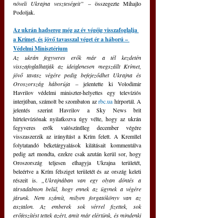
növeli Ukrajna veszteségeit” 
– összegezte Mihajlo 
Podoljak.
Az ukrán hadsereg még az év végéig visszafoglalja 
a Krímet, és jövő tavasszal véget ér a háború – 
Védelmi Minisztérium
Az ukrán fegyveres erők már a tél kezdetén 
visszafoglalhatják az ideiglenesen megszállt Krímet, 
jövő tavasz végére pedig befejeződhet Ukrajna és 
Oroszország háborúja 
– jelentette ki Volodimir 
Havrilov védelmi miniszter-helyettes egy televíziós 
interjúban, számolt be szombaton az 
rbc.ua
 hírportál. A 
jelentés szerint Havrilov a Sky News brit 
hírtelevíziónak nyilatkozva úgy vélte, hogy az ukrán 
fegyveres erők valószínűleg december végére 
visszaszerzik az irányítást a Krím felett. A Kremllel 
folytatandó béketárgyalások kilátásait kommentálva 
pedig azt mondta, ezekre csak azután kerül sor, hogy 
Oroszország teljesen elhagyja Ukrajna területét, 
beleértve a Krím félsziget területét és az ország keleti 
részeit is. 
„Ukrajnában van egy olyan döntés a 
társadalmon belül, hogy ennek az ügynek a végére 
járunk. Nem számít, milyen forgatókönyv van az 
asztalon. Az emberek sok vérrel fizettek, sok 
erőfeszítést tettek azért, amit már elértünk, és mindenki 