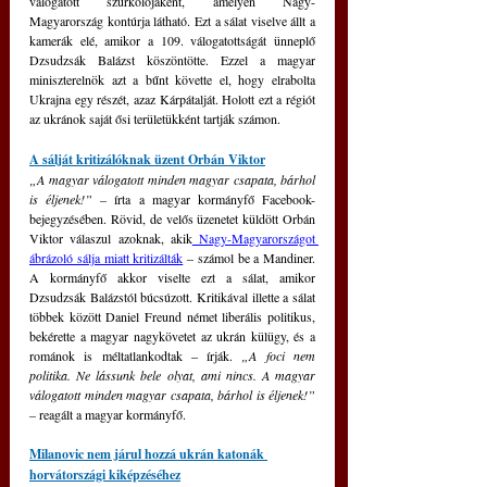
válogatott szurkolójaként, amelyen Nagy-
Magyarország kontúrja látható. Ezt a sálat viselve állt a 
kamerák elé, amikor a 109. válogatottságát ünneplő 
Dzsudzsák Balázst köszöntötte. Ezzel a magyar 
miniszterelnök azt a bűnt követte el, hogy elrabolta 
Ukrajna egy részét, azaz Kárpátalját. Holott ezt a régiót 
az ukránok saját ősi területükként tartják számon.
A sálját kritizálóknak üzent Orbán Viktor
„A magyar válogatott minden magyar csapata, bárhol 
is éljenek!” –
 írta a magyar kormányfő Facebook-
bejegyzésében. Rövid, de velős üzenetet küldött Orbán 
Viktor válaszul azoknak, akik
 Nagy-Magyarországot 
ábrázoló sálja miatt kritizálták
 – számol be a Mandiner. 
A kormányfő akkor viselte ezt a sálat, amikor 
Dzsudzsák Balázstól búcsúzott. Kritikával illette a sálat 
többek között Daniel Freund német liberális politikus, 
bekérette a magyar nagykövetet az ukrán külügy, és a 
románok is méltatlankodtak – írják. 
„A foci nem 
politika. Ne lássunk bele olyat, ami nincs. A magyar 
válogatott minden magyar csapata, bárhol is éljenek!” 
– 
reagált a magyar kormányfő.
Milanovic nem járul hozzá ukrán katonák 
horvátországi kiképzéséhez