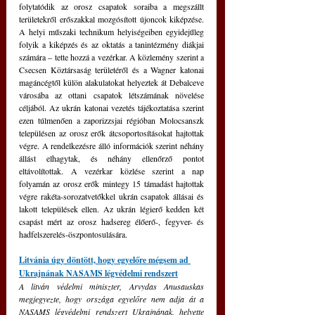
folytatódik az orosz csapatok soraiba a megszállt 
területekről erőszakkal mozgósított újoncok kiképzése. 
A helyi műszaki technikum helyiségeiben egyidejűleg 
folyik a kiképzés és az oktatás a tanintézmény diákjai 
számára – tette hozzá a vezérkar. A közlemény szerint a 
Csecsen Köztársaság területéről és a Wagner katonai 
magáncégtől külön alakulatokat helyeztek át Debalceve 
városába az ottani csapatok létszámának növelése 
céljából. Az ukrán katonai vezetés tájékoztatása szerint 
ezen túlmenően a zaporizzsjai régióban Molocsanszk 
településen az orosz erők átcsoportosításokat hajtottak 
végre. A rendelkezésre álló információk szerint néhány 
állást elhagytak, és néhány ellenőrző pontot 
eltávolítottak. A vezérkar közlése szerint a nap 
folyamán az orosz erők mintegy 15 támadást hajtottak 
végre rakéta-sorozatvetőkkel ukrán csapatok állásai és 
lakott települések ellen. Az ukrán légierő kedden két 
csapást mért az orosz hadsereg élőerő-, fegyver- és 
hadfelszerelés-öszpontosulására.
Litvánia úgy döntött, hogy egyelőre mégsem ad 
Ukrajnának NASAMS légvédelmi rendszert
A litván védelmi miniszter, Arvydas Anusauskas 
megjegyezte, hogy országa egyelőre nem adja át a 
NASAMS légvédelmi rendszert Ukrajnának, helyette 