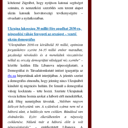
kötelezné Zágrábot, hogy nyújtson katonai segítséget 
számára, és nemzetközi szerződés sem teremt alapot 
ukrán katonák horvátországi tevékenységére – 
olvasható a nyilatkozatban.
Ukrajna lakossága 30 millió főre apadhat 2030-ra, 
népesedési válság fenyegeti az országot – vezető 
ukrán demográfus
"Ukrajnában 2030-ra körülbelül 30 millió, optimista 
forgatókönyv szerint 34-35 millió ember maradhat, 
gazdasági növekedés és a menekültek visszatérése 
nélkül az ország demográfiai válsággal néz szembe" – 
közölte kedden Ella Libanova népességkutató, a 
Demográfiai és Társadalomkutató intézet igazgatója az 
rbc.ua
 hírportálnak adott interjújában. A jelentés szerint 
a demográfus elmondta, hogy jelenleg nincs Ukrajnából 
kiinduló új migrációs hullám. De fennáll a demográfiai 
válság kockázata – tette hozzá. Szerinte Ukrajnának 
vissza kellene hoznia azokat a háború elől menekülőket, 
akik főleg nemrégiben távoztak. 
„Valóban nagyon 
kiélezett helyzetünk van. A születések száma nem nő a 
háború alatt, a halálozás nem csökken. Ráadásul van 
elvándorlás. Ezért elkerülhetetlen a népesség 
csökkenése. Nálunk már a háború előtt is volt 
népességfogyás”
 – emlékeztetett Libanova. A 