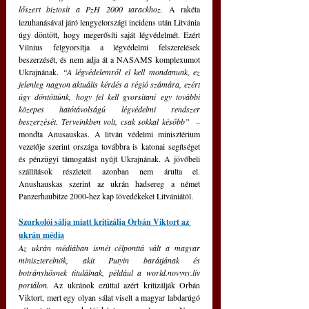
lőszert biztosít a PzH 2000 tarackhoz.
A rakéta 
lezuhanásával járó lengyelországi incidens után Litvánia 
úgy döntött, hogy megerősíti saját légvédelmét. Ezért 
Vilnius felgyorsítja a légvédelmi felszerelések 
beszerzését, és nem adja át a NASAMS komplexumot 
Ukrajnának. 
“A légvédelemről el kell mondanunk, ez 
jelenleg nagyon aktuális kérdés a régió számára, ezért 
úgy döntöttünk, hogy fel kell gyorsítani egy további 
közepes hatótávolságú légvédelmi rendszer 
beszerzését. Terveinkben volt, csak sokkal később” 
 – 
mondta Anusauskas. A litván védelmi minisztérium 
vezetője szerint országa továbbra is katonai segítséget 
és pénzügyi támogatást nyújt Ukrajnának. A jövőbeli 
szállítások részleteit azonban nem árulta el. 
Anushauskas szerint az ukrán hadsereg a német 
Panzerhaubitze 2000-hez kap lövedékeket Litvániától.
Szurkolói sálja miatt kritizálja Orbán Viktort az 
ukrán média
Az ukrán médiában ismét célponttá vált a magyar 
miniszterelnök, akit Putyin barátjának és 
botrányhősnek titulálnak, például a world.novyny.liv 
portálon. 
Az ukránok ezúttal azért kritizálják Orbán 
Viktort, mert egy olyan sálat viselt a magyar labdarúgó 