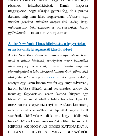
részének felszabadításával. Ennek kapcsán 
megjegyezte, hogy Ukrajna győzni fog, de a pontos 
dátumot még nem lehet megnevezni. 
„Minden nap, 
minden percben mindent megteszünk azért, hogy 
mihamarabb bekövetkezzen a partnereinkkel közös 
győzelmünk” 
– mutatott rá Andrij Jermak.
A The New York Times hitelesítette a fegyvertelen 
orosz katonák kivégzéséről készült videót 
A The New York Times vasárnap megerősítette, hogy 
azok a videók hitelesek, amelyeken orosz katonákat 
ölnek meg az ukrán erők, amikor november közepén 
visszafoglalták a kelet-ukrajnai Luhanszk régióban lévő 
Makijivka falut –
írja az 
index.hu
.
Az egyik videón, 
amelyet egy ukrán katona vett fel egy tanya udvaráról, 
három bajtársa látható, amint végignézték, ahogy tíz, 
látszólag fegyvertelen orosz katona kilépett egy 
fészerből, és arccal lefelé a földre feküdtek. Egy 11. 
orosz katona kilépve tüzet nyitott az ukrán katonákra, 
akik azonnal visszalőttek. A lap által megkérdezett 
szakértők eltérő választ adtak arra, hogy a találkozás 
háborús bűncselekménynek minősíthető-e. Szerintük A 
KÉRDÉS AZ, HOGY AZ OROSZ KATONÁKAT A 
PILLANAT HEVÉBEN VAGY BOSSZÚBÓL 