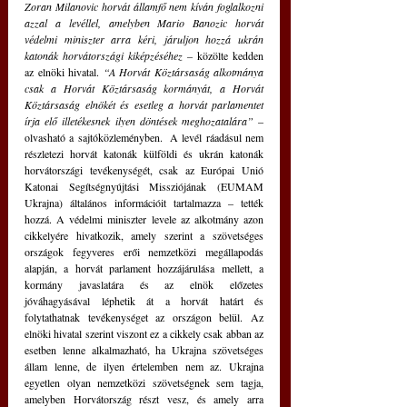
Zoran Milanovic horvát államfő nem kíván foglalkozni 
azzal a levéllel, amelyben Mario Banozic horvát 
védelmi miniszter arra kéri, járuljon hozzá ukrán 
katonák horvátországi kiképzéséhez – 
közölte kedden 
az elnöki hivatal.
 “A Horvát Köztársaság alkotmánya 
csak a Horvát Köztársaság kormányát, a Horvát 
Köztársaság elnökét és esetleg a horvát parlamentet 
írja elő illetékesnek ilyen döntések meghozatalára” 
– 
olvasható a sajtóközleményben.  A levél ráadásul nem 
részletezi horvát katonák külföldi és ukrán katonák 
horvátországi tevékenységét, csak az Európai Unió 
Katonai Segítségnyújtási Missziójának (EUMAM 
Ukrajna) általános információit tartalmazza – tették 
hozzá. A védelmi miniszter levele az alkotmány azon 
cikkelyére hivatkozik, amely szerint a szövetséges 
országok fegyveres erői nemzetközi megállapodás 
alapján, a horvát parlament hozzájárulása mellett, a 
kormány javaslatára és az elnök előzetes 
jóváhagyásával léphetik át a horvát határt és 
folytathatnak tevékenységet az országon belül. Az 
elnöki hivatal szerint viszont ez a cikkely csak abban az 
esetben lenne alkalmazható, ha Ukrajna szövetséges 
állam lenne, de ilyen értelemben nem az. Ukrajna 
egyetlen olyan nemzetközi szövetségnek sem tagja, 
amelyben Horvátország részt vesz, és amely arra 