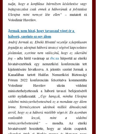
tudja, hogy a konfliktus bármilyen késleltetése vagy 
befagyasztása csak ennek a háborúnak a folytatása 
Ukrajna mint nemzet léte ellen”
 – mutatott rá 
Volodimir Havrilov.
Jermak nem hiszi, hogy tavasszal véget ér a 
háború, szerinte ez egy álom
Andrij Jermak az Elnöki Hivatal vezetője szkeptikusan 
fogadja az ukrajnai háború tavaszi végével kapcsolatos 
jóslatokat, szerinte nem valószínű, hogy ez sikerülni 
fog
– adta hírül vasárnap az 
rbc.ua
 hírportál az elnöki 
hivatalvezetőnek egy nemzetközi konferencián tett 
kijelentéseire hivatkozva. A jelentés szerint Jermak a 
Kanadában tartott Halifax Nemzetközi Biztonsági 
Fórum 2022 konferencián felszólalva kommentálta 
Volodimir Havrilov ukrán védelmi 
miniszterhelyettesnek a háború tavaszi befejezéséről 
szóló nyilatkozatát. 
„Úgy hangzik, mintha Ukrajna 
védelmi miniszterhelyettesének ez a mondata egy álom 
lenne. Természetesen ukránok milliói álmodoznak 
arról, hogy ez a háború mielőbb véget ér. Én azonban 
realistább leszek, mint a védelmi 
miniszterhelyettesünk”
 – mondta. Az elnöki 
hivatalvezető hozzátette, hogy az ukrán csapatok 
sikereket értek el Harkiv megye és Herszon nagy 