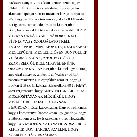
Alekszej Danyilov, az Ukrán Nemzetbiztonsági és 
Védelmi Tanács titkára kijelentette, hogy egyetlen 
ukrán állampolgár sem mentesülhet hazája szolgálata 
alól, hogy segítse az Oroszországgal vívott háborúban. 
A Liga című lapnak adott csütörtöki interjúban 
Danyilov axiómaként írta le azt az elképzelést, HOGY 
MINDEN UKRÁNNAK „ HÁBORÚT KELL 
VÍVNIA VAGY SZOLGÁLATOT KELL 
TELJESÍTENIE”. MINT MONDTA, NEM SZABAD 
MEGLEPŐDNI. MEGLEHETŐSEN BONYOLULT 
VILÁGBAN ÉLÜNK, AHOL EGY ŐRÜLT 
SZOMSZÉDTÓL KELL MEGVÉDENÜNK 
ORSZÁGUNKAT. Az interjúban kitértek egy nemrég 
megjelent cikkre is, amiben Ben Wallace volt brit 
védelmi miniszter a Telegraphban arról írt, hogy „a 
fronton lévő ukrán katonák átlagéletkora 40 év feletti”, 
ezért azt javasolta, hogy KIJEV ÉRTÉKELJE ÚJRA 
MOZGÓSÍTÁSÁNAK MÉRTÉKÉT, HOGY 
MINÉL TÖBB FIATALT TUDJANAK 
BESOROZNI. Ezzel kapcsolatban Danyilov elmondta, 
hogy a korosztállyal kapcsolatban úgy gondolja, hogy 
a háborút nem csak lövészárokban vívják. Hozzátette, 
hogy SOK MODERN KATONAI RENDSZERREL 
KÉPESEK ÚGY HARCBA SZÁLLNI, HOGY 
KÖZBEN A HÁTORSZÁGBAN 