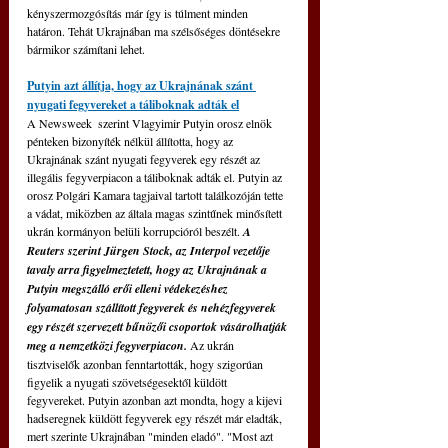
kényszermozgósítás már így is túlment minden 
határon. Tehát Ukrajnában ma szélsőséges döntésekre 
bármikor számítani lehet.
Putyin azt állítja, hogy az Ukrajnának szánt 
nyugati fegyvereket a táliboknak adták el
A Newsweek  szerint Vlagyimir Putyin orosz elnök 
pénteken bizonyíték nélkül állította, hogy az 
Ukrajnának szánt nyugati fegyverek egy részét az 
illegális fegyverpiacon a táliboknak adták el. Putyin az 
orosz Polgári Kamara tagjaival tartott találkozóján tette 
a vádat, miközben az általa magas szintűnek minősített 
ukrán kormányon belüli korrupcióról beszélt. 
A 
Reuters szerint Jürgen Stock, az Interpol vezetője 
tavaly arra figyelmeztetett, hogy az Ukrajnának a 
Putyin megszálló erői elleni védekezéshez 
folyamatosan szállított fegyverek és nehézfegyverek 
egy részét szervezett bűnözői csoportok vásárolhatják 
meg a nemzetközi fegyverpiacon.
 Az ukrán 
tisztviselők azonban fenntartották, hogy szigorúan 
figyelik a nyugati szövetségesektől küldött 
fegyvereket. Putyin azonban azt mondta, hogy a kijevi 
hadseregnek küldött fegyverek egy részét már eladták, 
mert szerinte Ukrajnában "minden eladó". "Most azt 