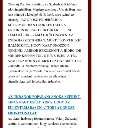
Olekszij Danilov nyilatkozta a Szabadság Rádiónak 
adott interjújában. Megjegyezte, hogy Ukrajnában nem 
lesz könnyű a közelgő tél. Érthető, mire számít az 
ellenség. “AZ OROSZ FÖDERÁCIÓ A 
KÖZELMÚLTBAN CSÖKKENTETTE A 
KRITIKUS INFRASTRUKTÚRÁK ELLENI 
TÁMADÁSOK SZÁMÁT, KÜLÖNÖSEN AZ 
ENERGIASZEKTORBAN. MOST FEGYVEREKET 
HALMOZ FEL, HOGY KÁRT OKOZZON 
NEKÜNK, AMIKOR BEKÖSZÖNT A HIDEG. DE 
MINDENKÉPPEN TÚLJUTUNK EZEN. A TÉL 
NEM LESZ KÖNNYŰ, MERT EZ HÁBORÚS TÉL” 
– mondta. A Nemzetbiztonsági Tanács titkára 
ugyanakkor hangsúlyozta: “az állam és az ezért felelős 
cégek is” mindent megtesznek az ellenséges 
támadásokra való felkészülés érdekében.
AZ UKRÁNOK FŐPARANCSNOKA SZERINT 
SINCS NAGY ESÉLY ARRA, HOGY AZ 
ELLENTÁMADÁSUK ÁTTÖRI AZ OROSZ 
FRONTVONALAT
Az ukrán hadsereg főparancsnoka, Valerij Zaluzsnij 
szerint is valószínűtlen, hogy az ukrán ellentámadás 