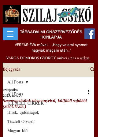
TÁRSADALMI ÖNSZERVEZŐDÉS
HONLAPJA
VERZÁR ÉVA művei – „Hogy valami nyomot
hagyjak magam után..."
VARGA DOMOKOS GYÖRGY művei
itt
és a
wikin
Bejegyzés
All Posts
szilajcsiko
All Posts
2023. nov. 5.
Szemezgetésünk idegennyelvű, külföldi sajtóból
KIEMELT CIKKEK
(2023.11.05.)
Hírek, újdonságok
Tisztelt Olvasó!
–
Magyar Idő