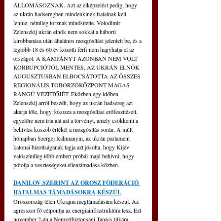
ÁLLOMÁSOZNAK. Azt az elképzelést pedig, hogy 
az ukrán hadseregben mindenkinek fiatalnak kell 
lennie, némileg torznak minősítette. Volodimir 
Zelenszkij ukrán elnök nem sokkal a háború 
kirobbanása után általános mozgósítást jelentett be, és a 
legtöbb 18 és 60 év közötti férfi nem hagyhatja el az 
országot. A KAMPÁNYT AZONBAN NEM VOLT 
KORRUPCIÓTÓL MENTES, AZ UKRÁN ELNÖK 
AUGUSZTUSBAN ELBOCSÁTOTTA AZ ÖSSZES 
REGIONÁLIS TOBORZÓKÖZPONT MAGAS 
RANGÚ VEZETŐJÉT. Eközben egy időben 
Zelenszkij arról beszélt, hogy az ukrán hadsereg azt 
akarja tőle, hogy fokozza a mozgósítási erőfeszítéseit, 
egyelőre nem írta alá azt a törvényt, amely csökkenti a 
behívási küszöb értékét a mozgósítás során. A múlt 
hónapban Szergej Rahmanyin, az ukrán parlament 
katonai bizottságának tagja azt jósolta, hogy Kijev 
valószínűleg több embert próbál majd behívni, hogy 
pótolja a veszteségeket ellentámadása közben.
DANILOV SZERINT AZ OROSZ FÖDERÁCIÓ 
HATALMAS TÁMADÁSOKRA KÉSZÜL
Oroszország télen Ukrajna megtámadására készül. Az 
agresszor fő célpontja az energiainfrastruktúra lesz. Ezt 
november 2-án a Nemzetbiztonsági Tanács titkára, 