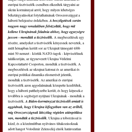
európai tisztviselők csendben elkezdtek tárgyalni az 
ukrán kormánnyal arról, hogy milyen lehetséges 
béketárgyalásokat folytathatnának Oroszországgal a 
háború befejezése érdekében. 
A beszélgetések során 
nagyon nagy vonalakban felvázolták, hogy mit 
kellene Ukrajnának feladnia ahhoz, hogy egyezségre 
jusson - mondták a tisztviselők. 
A megbeszélések egy 
részére, amelyeket a tisztviselők kényesnek neveztek, a 
múlt hónapban került sor az Ukrajnát támogató több 
mint 50 nemzet - köztük NATO-tagok - képviselőinek 
találkozóján, az úgynevezett Ukrajna Védelmi 
Kapcsolattartó Csoporton, mondták a tisztviselők. A 
megbeszélések az ukrajnai katonai és az amerikai és 
európai politikai dinamika elismerését jelentik, 
mondták a tisztviselők. Az amerikai és európai 
tisztviselők azon aggodalmának közepette kezdődtek, 
hogy a háború patthelyzetbe került, és hogy képesek-e 
továbbra is segítséget nyújtani Ukrajnának - mondták a 
tisztviselők. 
A Biden-kormányzat tisztviselői amiatt is 
aggódnak, hogy Ukrajna kifogyóban van az erőből, 
míg Oroszországnak látszólag végtelen utánpótlása 
van, mondták a tisztviselők.
 Ukrajna a toborzással is 
küzd, és a közelmúltban nyilvános tiltakozásoknak 
adott hangot Volodimir Zelenszkij elnök határozatlan 