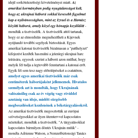
idejű sorkötelezettségi követelményei miatt. 
Az 
amerikai kormányban pedig nyugtalanságot kelt, 
hogy az ukrajnai háború sokkal kevesebb figyelmet 
kap a nyilvánosságban, mint az Izrael és a Hamász 
közötti háború, amely közel egy hónapja kezdődött
- 
mondták a tisztviselők. A tisztviselők attól tartanak, 
hogy ez az elmozdulás megnehezítheti a Kijevnek 
nyújtandó további segélyek biztosítását. Egyes 
amerikai katonai tisztviselők bizalmasan a "patthelyzet" 
kifejezést kezdték használni a jelenlegi ukrajnai harc 
leírására, egyesek szerint a háború azon múlhat, hogy 
melyik fél tudja a legtovább fenntartani a katonai erőt. 
Egyik fél sem tesz nagy előrelépéseket a csatatéren, 
amelyet egyes amerikai tisztviselők már csak 
centiméterek háborújaként jellemeznek. 
Hivatalos 
személyek azt is mondták, hogy Ukrajnának 
valószínűleg csak az év végéig vagy röviddel 
azutánig van ideje, mielőtt sürgősebb 
megbeszéléseket kezdenének a béketárgyalásokról. 
Az amerikai tisztviselők megosztották az európai 
szövetségesekkel az ilyen ütemtervvel kapcsolatos 
nézeteiket, mondták a tisztviselők. "A tárgyalásokkal 
kapcsolatos bármilyen döntés Ukrajnán múlik" - 
mondta Adrienne Watson, a Nemzetbiztonsági Tanács 