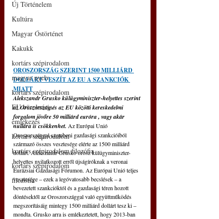
Új Történelem
Kultúra
Magyar Őstörténet
Kakukk
kortárs szépirodalom
OROSZORSZÁG SZERINT 1500 MILLIÁRD 
magyar nyelv
DOLLÁRT VESZÍT AZ EU A SZANKCIÓK 
MIATT
kortárs szépirodalom
Alekszandr Grusko külügyminiszter-helyettes szerint 
EU bürokrácia
az Oroszország és az EU közötti kereskedelmi 
forgalom jövőre 50 milliárd euróra , vagy akár 
emlékezés
nullára is csökkenhet. 
Az Európai Unió 
Oroszországgal szembeni gazdasági szankcióiból 
kortárs szépirodalom
származó összes vesztesége elérte az 1500 milliárd 
kortárs szépirodalom filozófia
dollárt. Alekszandr Grusko orosz külügyminiszter-
helyettes nyilatkozott erről újságíróknak a veronai 
kortárs szépirodalom
Eurázsiai Gazdasági Fórumon. Az Európai Unió teljes 
vesztesége – ezek a legóvatosabb becslések – a 
filozófia
bevezetett szankcióktól és a gazdasági téren hozott 
döntésektől az Oroszországgal való együttműködés 
megszorításáig mintegy 1500 milliárd dollárt tesz ki – 
mondta. Grusko arra is emlékeztetett, hogy 2013-ban 