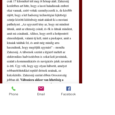
csak 17 kilométert tett meg öt hónap alatt. Zaluzsnij 
kezdetben azt hitte, hogy a lassú haladásnak emberi 
okai vannak, ezért voltak személycserék is, de később 
rájött, hogy a két hadsereg technológiai fejlettségi 
szintje közötti különbség miatt alakult ki a mostani 
patthelyzet. „Az egyszerű tény az, hogy mi mindent 
látunk, amit az ellenség csinál, és ők is látnak mindent, 
amit mi csinálunk. Ahhoz, hogy erről a holtpontról 
elmozduljunk, valami új kell, mint a puskapor, amit a 
kínaiak találtak fel, és amit még mindig arra 
használunk, hogy megöljük egymást” – mondta 
Zaluzsnij. A tábornok szerint a légierő mellett az 
elektronikus hadviselésben is sokat kell javulniuk, 
ezalatt a kommunikációs és navigációs jelek zavarását 
is érti. Úgy véli, hogy egy olyan háborút, amelyet 
robbanótöltetekkel repülő drónok uralnak, ez 
kulcskérdés. Zaluzsnij szerint ebben Oroszország 
jobban áll. 
Változásra akkor van lehetőség a 
tábornok szerint, ha az Egyesült Államok és a 
nyugati szövetségesek rendelkezésre bocsátják a 
Phone
Email
Facebook
csúcstechnológiájukat is.
 Anélkül nagyon hosszú 
ideig elhúzódhat a háború, és az ukránok szerint ez 
Putyinnak kedvez. „FONTOS MEGÉRTENI, HOGY 
EZT A HÁBORÚT NEM LEHET MEGNYERNI AZ 
ELMÚLT GENERÁCIÓ FEGYVEREIVEL ÉS 