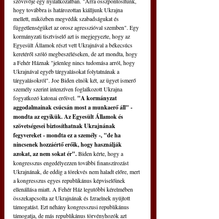
szóvivője egy nyilatkozatban. "Arra összpontosítunk, 
hogy továbbra is határozottan kiálljunk Ukrajna 
mellett, miközben megvédik szabadságukat és 
függetlenségüket az orosz agresszióval szemben". Egy 
kormányzati tisztviselő azt is megjegyezte, hogy az 
Egyesült Államok részt vett Ukrajnával a békecsúcs 
keretéről szóló megbeszéléseken, de azt mondta, hogy 
a Fehér Háznak "jelenleg nincs tudomása arról, hogy 
Ukrajnával egyéb tárgyalásokat folytatnának a 
tárgyalásokról". Joe Biden elnök két, az ügyet ismerő 
személy szerint intenzíven foglalkozott Ukrajna 
fogyatkozó katonai erőivel. 
"A kormányzat 
aggodalmainak csúcsán most a munkaerő áll" - 
mondta az egyikük. Az Egyesült Államok és 
szövetségesei biztosíthatnak Ukrajnának 
fegyvereket - mondta ez a személy -, "de ha 
nincsenek hozzáértő erőik, hogy használják 
azokat, az nem sokat ér". 
Biden kérte, hogy a 
kongresszus engedélyezzen további finanszírozást 
Ukrajnának, de eddig a törekvés nem haladt előre, mert 
a kongresszus egyes republikánus képviselőinek 
ellenállása miatt. A Fehér Ház legutóbbi kérelmében 
összekapcsolta az Ukrajnának és Izraelnek nyújtott 
támogatást. Ezt néhány kongresszusi republikánus 
támogatja, de más republikánus törvényhozók azt 