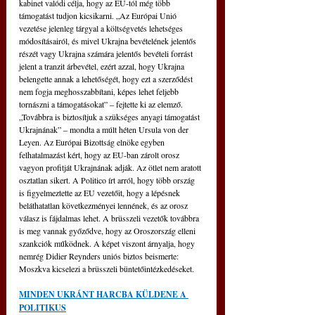
kabinet valódi célja, hogy az EU-tól még több 
támogatást tudjon kicsikarni. „Az Európai Unió 
vezetése jelenleg tárgyal a költségvetés lehetséges 
módosításairól, és mivel Ukrajna bevételének jelentős 
részét vagy Ukrajna számára jelentős bevételi forrást 
jelent a tranzit árbevétel, ezért azzal, hogy Ukrajna 
belengette annak a lehetőségét, hogy ezt a szerződést 
nem fogja meghosszabbítani, képes lehet feljebb 
tornászni a támogatásokat” – fejtette ki az elemző. 
„Továbbra is biztosítjuk a szükséges anyagi támogatást 
Ukrajnának” – mondta a múlt héten Ursula von der 
Leyen. Az Európai Bizottság elnöke egyben 
felhatalmazást kért, hogy az EU-ban zárolt orosz 
vagyon profitját Ukrajnának adják. Az ötlet nem aratott 
osztatlan sikert. A Politico írt arról, hogy több ország 
is figyelmeztette az EU vezetőit, hogy a lépésnek 
beláthatatlan következményei lennének, és az orosz 
válasz is fájdalmas lehet. A brüsszeli vezetők továbbra 
is meg vannak győződve, hogy az Oroszország elleni 
szankciók működnek. A képet viszont árnyalja, hogy 
nemrég Didier Reynders uniós biztos beismerte: 
Moszkva kicselezi a brüsszeli büntetőintézkedéseket.
MINDEN UKRÁNT HARCBA KÜLDENE A 
POLITIKUS