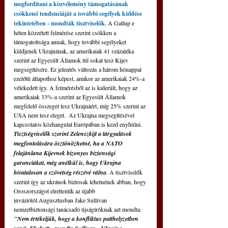
megfordítani a közvélemény támogatásának 
csökkenő tendenciáját a további segélyek küldése 
tekintetében - mondták tisztviselők.
A Gallup e 
héten közzétett felmérése szerint csökken a 
támogatottsága annak, hogy további segélyeket 
küldjenek Ukrajnának, az amerikaiak 41 százaléka 
szerint az Egyesült Államok túl sokat tesz Kijev 
megsegítésére. Ez jelentős változás a három hónappal 
ezelőtti állapothoz képest, amikor az amerikaiak 24%-a 
vélekedett így. A felmérésből az is kiderült, hogy az 
amerikaiak 33%-a szerint az Egyesült Államok 
megfelelő összeget tesz Ukrajnáért, míg 25% szerint az 
USA nem tesz eleget.  Az Ukrajna megsegítésével 
kapcsolatos közhangulat Európában is kezd enyhülni. 
Tisztségviselők szerint Zelenszkijt a tárgyalások 
megfontolására ösztönözhetné, ha a NATO 
felajánlana Kijevnek bizonyos biztonsági 
garanciákat, még anélkül is, hogy Ukrajna 
hivatalosan a szövetség részévé válna
. 
A tisztviselők 
szerint így az ukránok biztosak lehetnének abban, hogy 
Oroszországot elrettentik az újabb 
inváziótól.Augusztusban Jake Sullivan 
nemzetbiztonsági tanácsadó újságíróknak azt mondta: 
"Nem értékeljük, hogy a konfliktus patthelyzetben 