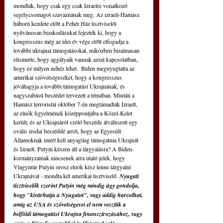
mondták, hogy csak egy csak Izraelre vonatkozó 
segélycsomagot szavaznának meg. Az izraeli-Hamász 
háború kezdete előtt a Fehér Ház tisztviselői 
nyilvánosan bizakodásukat fejezték ki, hogy a 
kongresszus még az idei év vége előtt elfogadja a 
további ukrajnai támogatásokat, miközben bizalmasan 
elismerte, hogy aggályaik vannak azzal kapcsolatban, 
hogy ez milyen nehéz lehet.  Biden megnyugtatta az 
amerikai szövetségeseket, hogy a kongresszus 
jóváhagyja a további támogatást Ukrajnának, és 
nagyszabású beszédet tervezett a témában. Miután a 
Hamász terroristái október 7-én megtámadták Izraelt, 
az elnök figyelmének középpontjába a Közel-Kelet 
került, és az Ukrajnáról szóló beszéde átváltozott egy 
ovális irodai beszéddé arról, hogy az Egyesült 
Államoknak miért kell anyagilag támogatnia Ukrajnát 
és Izraelt. Putyin készen áll a tárgyalásra? A Biden-
kormányzatnak nincsenek arra utaló jelek, hogy 
Vlagyimir Putyin orosz elnök kész lenne tárgyalni 
Ukrajnával - mondta két amerikai tisztviselő. 
Nyugati 
tisztviselők szerint Putyin még mindig úgy gondolja, 
hogy "kivárhatja a Nyugatot", vagy addig harcolhat, 
amíg az USA és szövetségesei el nem veszítik a 
belföldi támogatást Ukrajna finanszírozásához, vagy 