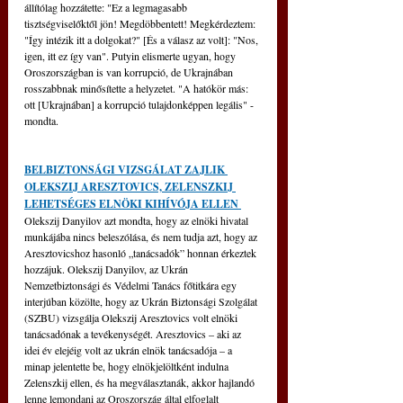
állítólag hozzátette: "Ez a legmagasabb 
tisztségviselőktől jön! Megdöbbentett! Megkérdeztem: 
"Így intézik itt a dolgokat?" [És a válasz az volt]: "Nos, 
igen, itt ez így van". Putyin elismerte ugyan, hogy 
Oroszországban is van korrupció, de Ukrajnában 
rosszabbnak minősítette a helyzetet. "A hatókör más: 
ott [Ukrajnában] a korrupció tulajdonképpen legális" - 
mondta.
BELBIZTONSÁGI VIZSGÁLAT ZAJLIK 
OLEKSZIJ ARESZTOVICS, ZELENSZKIJ 
LEHETSÉGES ELNÖKI KIHÍVÓJA ELLEN
Olekszij Danyilov azt mondta, hogy az elnöki hivatal 
munkájába nincs beleszólása, és nem tudja azt, hogy az 
Aresztovicshoz hasonló „tanácsadók” honnan érkeztek 
hozzájuk. Olekszij Danyilov, az Ukrán 
Nemzetbiztonsági és Védelmi Tanács főtitkára egy 
interjúban közölte, hogy az Ukrán Biztonsági Szolgálat 
(SZBU) vizsgálja Olekszij Aresztovics volt elnöki 
tanácsadónak a tevékenységét. Aresztovics – aki az 
idei év elejéig volt az ukrán elnök tanácsadója – a 
minap jelentette be, hogy elnökjelöltként indulna 
Zelenszkij ellen, és ha megválasztanák, akkor hajlandó 
lenne lemondani az Oroszország által elfoglalt 