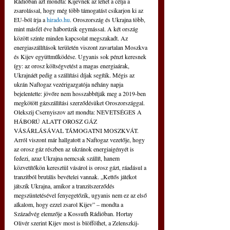
Rádióban azt mondta: Kijevnek az lehet a célja a 
zsarolással, hogy még több támogatást csikarjon ki az 
EU-ból írja a 
hirado.hu
. Oroszország és Ukrajna több, 
mint másfél éve háborúzik egymással. A két ország 
között szinte minden kapcsolat megszakadt. Az 
energiaszállítások területén viszont zavartalan Moszkva 
és Kijev együttműködése. Ugyanis sok pénzt keresnek 
így: az orosz költségvetést a magas energiaárak, 
Ukrajnáét pedig a szállítási díjak segítik. Mégis az 
ukrán Naftogaz vezérigazgatója néhány napja 
bejelentette: jövőre nem hosszabbítják meg a 2019-ben 
megkötött gázszállítási szerződésüket Oroszországgal. 
Olekszij Csernyiszov azt mondta: NEVETSÉGES A 
HÁBORÚ ALATT OROSZ GÁZ 
VÁSÁRLÁSÁVAL TÁMOGATNI MOSZKVÁT. 
Arról viszont már hallgatott a Naftogaz vezetője, hogy 
az orosz gáz részben az ukránok energiaigényét is 
fedezi, azaz Ukrajna nemcsak szállít, hanem 
közvetítőkön keresztül vásárol is orosz gázt, ráadásul a 
tranzitból brutális bevételei vannak. „Kettős játékot 
játszik Ukrajna, amikor a tranzitszerződés 
megszüntetésével fenyegetőzik, ugyanis nem ez az első 
alkalom, hogy ezzel zsarol Kijev” – mondta a 
Századvég elemzője a Kossuth Rádióban. Hortay 
Olivér szerint Kijev most is blöffölhet, a Zelenszkij-