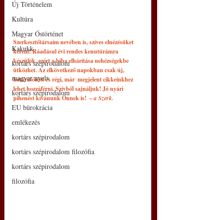
Új Történelem
Kultúra
Magyar Őstörténet
Szerkesztőtársaim nevében is, szíves elnézésüket 
Kakukk
kérem! Ráadásul évi rendes kenutúrámra 
készülök, ezért a hiba elhárítása nehézségekbe 
kortárs szépirodalom
ütközhet. Az elkövetkező napokban csak új, 
magyar nyelv
határidőzött és régi, már  megjelent cikkeinkhez 
lehet hozzáférni. Szívből sajnáljuk! Jó nyári 
kortárs szépirodalom
pihenést kívánunk Önnek is!  –
 a Szerk. 
EU bürokrácia
emlékezés
kortárs szépirodalom
kortárs szépirodalom filozófia
kortárs szépirodalom
filozófia