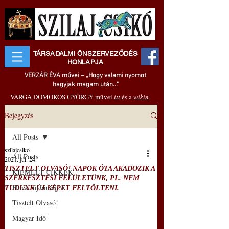
TÁRSADALMI ÖNSZERVEZŐDÉS
HONLAPJA
VERZÁR ÉVA művei – „Hogy valami nyomot
hagyjak magam után..."
VARGA DOMOKOS GYÖRGY művei
itt
és a
wikin
Bejegyzés
All Posts
szilajcsiko
All Posts
2021. júl. 24.
TISZTELT OLVASÓ! NAPOK ÓTA AKADOZIK A
KIEMELT CIKKEK
SZERKESZTÉSI FELÜLETÜNK, PL. NEM
Hírek, újdonságok
TUDUNK ÚJ KÉPET FELTÖLTENI.
Tisztelt Olvasó!
Magyar Idő