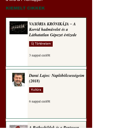
(Paul Craig Roberts
sorozata (1773)
jegyzete)
KIEMELT CIKKEK
VAXÓRIA KRÓNIKÁJA ‒ A
Korvid hadművelet és a
Láthatatlan Gépezet évtizede
Új Történelem
3 nappal ezelőtt
Darai Lajos: Naplóbölcsességeim
(2018)
Kultúra
6 nappal ezelőtt
A Rothschildok és a Pentagon