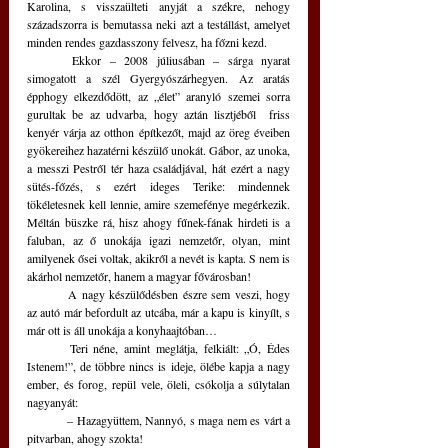
Karolina, s visszaülteti anyját a székre, nehogy 
századszorra is bemutassa neki azt a testállást, amelyet 
minden rendes gazdasszony felvesz, ha főzni kezd.
	Ekkor – 2008 júliusában – sárga nyarat 
simogatott a szél Gyergyószárhegyen. Az aratás 
épphogy elkezdődött, az „élet” aranyló szemei sorra 
gurultak be az udvarba, hogy aztán lisztjéből  friss 
kenyér várja az otthon építkezőt, majd az öreg éveiben 
gyökereihez hazatérni készülő unokát. Gábor, az unoka, 
a messzi Pestről tér haza családjával, hát ezért a nagy 
sütés-főzés, s ezért ideges Terike: mindennek 
tökéletesnek kell lennie, amire szemefénye megérkezik. 
Méltán büszke rá, hisz ahogy fűnek-fának hirdeti is a 
faluban, az ő unokája igazi nemzetőr, olyan, mint 
amilyenek ősei voltak, akikről a nevét is kapta. S nem is 
akárhol nemzetőr, hanem a magyar fővárosban!  
	A nagy készülődésben észre sem veszi, hogy 
az autó már befordult az utcába, már a kapu is kinyílt, s 
már ott is áll unokája a konyhaajtóban…
	Teri néne, amint meglátja, felkiált: „Ó, Édes 
Istenem!”, de többre nincs is ideje, ölébe kapja a nagy 
ember, és forog, repül vele, öleli, csókolja a súlytalan 
nagyanyát: 
	– Hazagyüttem, Nannyó, s maga nem es várt a 
pitvarban, ahogy szokta!