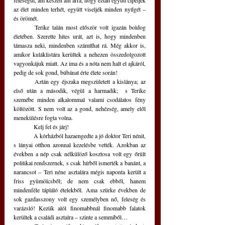
feleségül, ám készen állt arra, hogy eztán együtt cipeljék 
az élet minden terhét, együtt viseljék minden nyűgét – 
és örömét.
	Terike talán most először volt igazán boldog 
életében. Szerette hites urát, azt is, hogy mindenben 
támasza neki, mindenben számíthat rá. Még akkor is, 
amikor kuláklistára kerültek a nehezen összedolgozott 
vagyonkájuk miatt. Az ima és a nóta nem halt el ajkáról, 
pedig de sok gond, búbánat érte élete során!
	Aztán egy éjszaka megszületett a kislánya; az 
első után a második, végül a harmadik;  s Terike 
szemébe minden alkalommal valami csodálatos fény 
költözött. S nem volt az a gond, nehézség, amely elől 
menekülésre fogta volna.
	Kelj fel és járj!
	A kórházból hazaengedte a jó doktor Teri nénit, 
s lányai otthon azonnal kezelésbe vették. Azokban az 
években a nép csak nélkülöző kosztosa volt egy őrült 
politikai rendszernek, s csak hírből ismerték a banánt, a 
narancsot – Teri néne asztalára mégis naponta került a 
friss gyümölcsből; de nem csak ebből, hanem 
mindenféle tápláló ételekből. Ama szürke években de 
sok gazdasszony volt egy személyben nő, feleség és 
varázsló! Kezük alól finomabbnál finomabb falatok 
kerültek a családi asztalra – szinte a semmiből… 