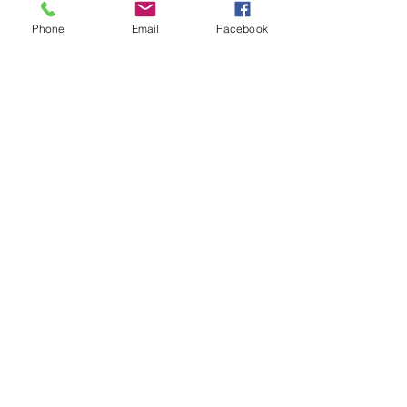
Phone
Email
Facebook
kortárs szépirodalom
székely élet
Kultúra
Friss bejegyzések
Az összes megtekintése