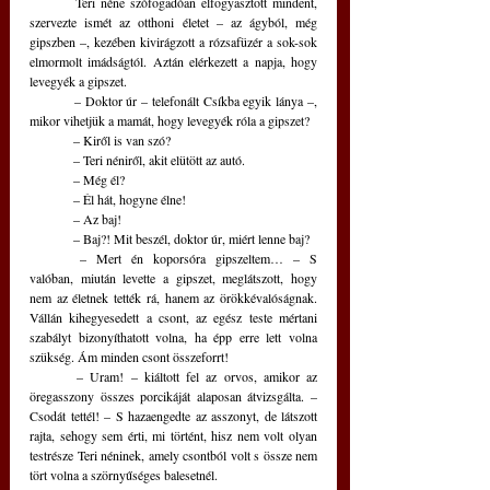
	Teri néne szófogadóan elfogyasztott mindent, 
szervezte ismét az otthoni életet – az ágyból, még 
gipszben –, kezében kivirágzott a rózsafüzér a sok-sok 
elmormolt imádságtól. Aztán elérkezett a napja, hogy 
levegyék a gipszet.
	– Doktor úr – telefonált Csíkba egyik lánya –, 
mikor vihetjük a mamát, hogy levegyék róla a gipszet?
	– Kiről is van szó?
	– Teri néniről, akit elütött az autó.
	– Még él?
	– Él hát, hogyne élne! 
	– Az baj!
	– Baj?! Mit beszél, doktor úr, miért lenne baj?
	– Mert én koporsóra gipszeltem… – S 
valóban, miután levette a gipszet, meglátszott, hogy 
nem az életnek tették rá, hanem az örökkévalóságnak. 
Vállán kihegyesedett a csont, az egész teste mértani 
szabályt bizonyíthatott volna, ha épp erre lett volna 
szükség. Ám minden csont összeforrt! 
	– Uram! – kiáltott fel az orvos, amikor az 
öregasszony összes porcikáját alaposan átvizsgálta. – 
Csodát tettél! – S hazaengedte az asszonyt, de látszott 
rajta, sehogy sem érti, mi történt, hisz nem volt olyan 
testrésze Teri néninek, amely csontból volt s össze nem 
tört volna a szörnyűséges balesetnél.