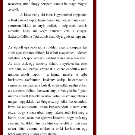
nesztelen, mint ahogy belépett, csukta be maga mögött 
az ajtót.
	A kicsi leány, aki Isten kegyelméből anyja után 
a Terike nevet kapta, hajnalhasadtáig meg sem mukkant, 
szorosan feküdt az anyja mellett, s még csak nem is 
álmodta, hogy mi végre született erre a világra, 
Székelyföldön, a Tatárdomb alatt, Gyergyószárhegyen.
Az égbolt egybeolvadt a földdel, csak a csupasz fák 
sötét ágai törtettek felfelé, ki ebből a sejtelmes, lidérces 
világból, a Napot keresve valahol fenn a messzeségben. 
Az úton csak egy asszony haladt, a nyolcvanhat éves 
Teri néni, aki leányai szavának ellenére elindult – mint 
minden áldott napon – a hajnali misére. A tejbe 
burkolózó aszfaltúton keskeny alakja beleveszett a 
semmibe, nyomában a kutyák elfelejtettek ugatni ebben 
a kísérteties időben, hosszan elnyúló vonyításba fogtak, 
mintha a halál leheletét akarták volna visszhangoztatni a 
magas hegyekkel. Az öregasszony lelke összerándult, 
kezét összekulcsolta, imára kapaszkodott, s nem vette 
észre, hogy a kanyarban nagy fekete autó töri meg a 
ködöt, s töri aztán már egészen közelről, hogy csak úgy 
csattant. Az áldott fény is eltűnt szeme elől, s   már csak 
akkor látta viszont, amikor a csíki kórházban egy 
fehérköpenyes doktor ébresztgette: 