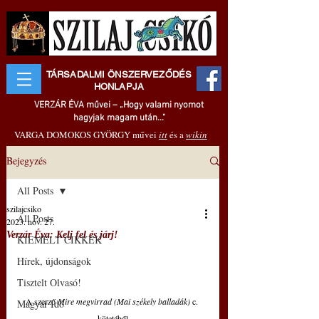
TÁRSADALMI ÖNSZERVEZŐDÉS
HONLAPJA
VERZÁR ÉVA művei – „Hogy valami nyomot
hagyjak magam után..."
VARGA DOMOKOS GYÖRGY művei
itt
és a
wikin
Bejegyzés
All Posts
szilajcsiko
All Posts
2023. nov. 27.
Verzár Éva: Kelj fel és járj!
KIEMELT CIKKEK
Hírek, újdonságok
Tisztelt Olvasó!
A szerző 
Mire megvirrad (Mai székely balladák) 
c. 
Magyar Idő
kötetéből