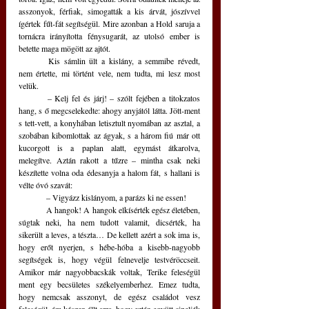
asszonyok, férfiak, simogatták a kis árvát, jószívvel 
ígértek fűt-fát segítségül. Mire azonban a Hold saruja a 
tornácra irányította fénysugarát, az utolsó ember is 
betette maga mögött az ajtót.
	Kis sámlin ült a kislány, a semmibe révedt, 
nem értette, mi történt vele, nem tudta, mi lesz most 
velük. 
	– Kelj fel és járj! – szólt fejében a titokzatos 
hang, s ő megcselekedte: ahogy anyjától látta. Jött-ment 
s tett-vett, a konyhában letisztult nyomában az asztal, a 
szobában kibomlottak az ágyak, s a három fiú már ott 
kucorgott is a paplan alatt, egymást átkarolva, 
melegítve. Aztán rakott a tűzre – mintha csak neki 
készítette volna oda édesanyja a halom fát, s hallani is 
vélte óvó szavát: 
	– Vigyázz kislányom, a parázs ki ne essen!
	A hangok! A hangok elkísérték egész életében, 
súgtak neki, ha nem tudott valamit, dicsérték, ha 
sikerült a leves, a tészta… De kellett azért a sok ima is, 
hogy erőt nyerjen, s hébe-hóba a kisebb-nagyobb 
segítségek is, hogy végül felnevelje testvéröccseit. 
Amikor már nagyobbacskák voltak, Terike feleségül 
ment egy becsületes székelyemberhez. Emez tudta, 
hogy nemcsak asszonyt, de egész családot vesz 