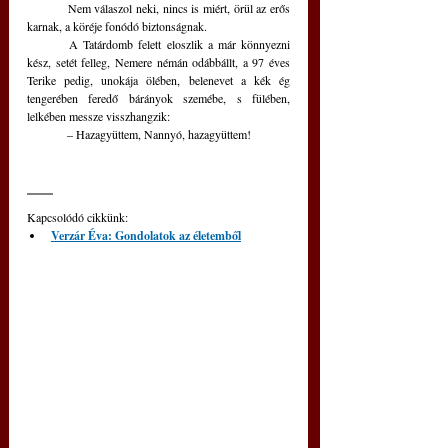
	Nem válaszol neki, nincs is miért, örül az erős 
karnak, a köréje fonódó biztonságnak.  
	A Tatárdomb felett eloszlik a már könnyezni 
kész, setét felleg, Nemere némán odábbállt, a 97 éves 
Terike pedig, unokája ölében, belenevet a kék ég 
tengerében feredő bárányok szemébe, s fülében, 
lelkében messze visszhangzik: 
	– Hazagyüttem, Nannyó, hazagyüttem!
Kapcsolódó cikkünk: 
Verzár Éva: Gondolatok az életemből