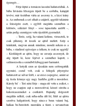
égzengés…
	Férje léptei a tornácon lassulni hallatszódtak. A 
bába hívására félszegen lépett be a szobába, kalapját 
levéve; már tisztában várta az asszony is, a kicsi leány 
is. Az embernek a szó elhalt a szájáról, aggódó tekintete 
a feleségére esett, s egyből meglátta szemében a 
különös, szikrázó fényt – sose tapasztalta azelőtt –, 
aztán pedig szemügyre vette újszülött gyermekét.
	– Teréz, szójj, ha valami kellene, virrasztok, te 
csak pihenny, itt leszek az ajtód mellett. Szép a 
leánkánk, megvan annak mindene, mondá nekem es a 
bába, s ráadásul egésséges a lelkem, te csak ne aggódj! 
– Kioldalgott az ajtón, hogy ne zavarja asszonyát, de 
alig lépett ki, keze fejével a szeméhez kapott, s 
szétmorzsolta a szeméből kibuggyanó harmatot.
	A kutyák ezen az éjszakán nem szólongatták 
egymást, csend volt, csak a fellegek pityergése 
hallatszott az udvar felől, s az eresz csepegése, amint az 
ég tiszta könnye egy nagy fazékba gyűlt a mosáshoz. 
Károly bá’ – Teri néni férje – maga elé vette a zsákot, s 
hogy ne csapjon zajt a morzsolóval, kézzel súrolta a 
kukoricaszemeket a csutkáról. Hajnalig dolgozott 
megállás nélkül, csak néha-néha állt fel, fülét az ajtóra 
szorítva hallgatózott, hogy nincs-e benn valami baj, 
halkan be-benyitott, megrakta a tüzet, s ugyanolyan 