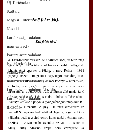
Új Történelem
Kultúra
Magyar Őstörténet
Kelj fel és járj!
Kakukk
kortárs szépirodalom
Kelj fel és járj!
magyar nyelv
kortárs szépirodalom
A Tatárdombot megkerülte a viharos szél, ott fenn még 
EU bürokrácia
egyszer jól összerázta a méltóságos, nehéz fellegeket, 
lehúzta őket egészen a földig, s mire Terike – 1911 
emlékezés
pityergő őszén – meglátta a napvilágot, már dörgött és 
kortárs szépirodalom
villámlott, s zúdult le az ég összes könnye – a fennvaló, 
ki tudja, miért, egész nyáron át éppen erre a napra 
kortárs szépirodalom filozófia
tartogatta és gyűjtögette. Anyja három álló napig tartó 
kínszenvedése véget ért, s amint a bába az ölébe adta a 
kortárs szépirodalom
kislányt, átölelte a pólyát s gyenge hangon megszólalt:
filozófia
	– Istenem! Te jány! De megszenvedtem én 
teérted! S mégsem levél elsőnek legény, hogy osztán a 
vállaidra vedd a család terhit, ha az apád s én mán nem 
leszünk! – Azzal imába csendült szava, s el is tartott 
addig, amíg odakinn erejét nem veszejtette az 