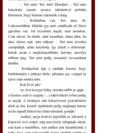
	– Teri néni! Teri néni! Ébredjen! – Teri néni 
felnyitotta szemét, zavaros tekintetével próbálta 
felismerni, hogy honnan származik a hang.
	– Kórházban van, Teri néne. Itt, 
Csíkszeredában. Elütötte egy autó, emlékszik rá? Most 
gipszben van. Jól összetörte magát, nem mondom. 
Csak intsen, ha értette, amit mondtam, utána alhat, ha 
akar. Intsen már, néni lelkem! – Teri néni lecsukta 
szempilláját, aztán kinyitotta, így jelzett a doktornak. 
Ennek arcán a megkönnyebbülés halvány mosolya 
rebbent meg, Teri néni pedig azonmód visszazuhant 
álmába.
	Kislányként épp a sámliját kereste, hogy 
belebámuljon a pattogó tűzbe, pihenjen egy cseppet az 
egész napi munka után…
	Kelj fel és járj!
	Az őszi kesergő felleg elsiratta előbb az apját – 
a fronton esett el szegény –, a rákövetkező évben pedig 
az anyját. A kislányra már kilencévesen gyászköntöst 
adott az élet, keserű ráadásként pedig megkapta három 
árván maradt fiútestvére felnevelésének gondját.
	Amikor anyja testével kigördült az udvarról a 
koporsót vivő szekér, még nem érezte ruhájának súlyát, 
sem kinn a temetőben, sem amikor már hazaérkeztek a 
torba. Igaz, nem volt egyedül. Sorra odaültek melléje az 