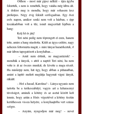
	Otthon – most már gipsz nélkül – újra ágyba 
fektették, s nem is remélték, hogy valaha még lábra áll. 
A doktor meg is mondta, hogy már sohasem lesz 
járóképes. Négy évig feküdt szófogadóan. Egy őszi 
esős napon, amikor senki nem volt a házban, s épp 
leszakadóban volt a tűz, ismét megszólalt fejében a 
hang: 
	Kelj fel és járj!
	Teri néni pedig nem töprengett el ezen, hanem 
tette, amire a hang utasította. Kiült az ágya szélére, nagy 
nehezen feltornázta magát, s mire lányai hazaérkeztek, ő 
már lábon tapogatózott a konyhában…
	– Amit nem értünk, ne magyarázzuk! – 
mondták a lányok, s attól a naptól Teri néni, ha nem 
vette is át az összes munkát, de kivette a maga részét. 
Ha másképp nem, hát úgy, hogy abban a pillanatban, 
amint a lapító mellett meglátja hagymát vágni lányát, 
rákiált: 
	– Hol a hasad, Karolina? – Lánya ugyanis nem 
tartotta be a terikeszabályt, vagyis azt a kétarasznyi 
távolságot, aminek a kötény és az asztal között kell 
lennie, hogy aztán a főzés végeztével a kötény tisztán 
kerülhessen vissza helyére, a konyhaajtóba vert százas 
szögre. 
	– Anyám, nyugodjon már meg! – nevet 