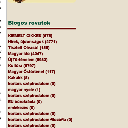
 
 
Blogos rovatok
 
 
KIEMELT CIKKEK
(675)
675 bejegyzés
Hírek, újdonságok
(2771)
2771 bejegyzés
Tisztelt Olvasó!
(156)
156 bejegyzés
 
Magyar Idő
(4047)
4047 bejegyzés
 
Új Történelem
(6933)
6933 bejegyzés
 
Kultúra
(6797)
6797 bejegyzés
Magyar Őstörténet
(117)
117 bejegyzés
Kakukk
(8)
8 bejegyzés
kortárs szépirodalom
(0)
0 bejegyzés
magyar nyelv
(1)
1 bejegyzés
kortárs szépirodalom
(0)
0 bejegyzés
 
EU bürokrácia
(0)
0 bejegyzés
emlékezés
(0)
0 bejegyzés
kortárs szépirodalom
(0)
0 bejegyzés
 
kortárs szépirodalom filozófia
(0)
0 bejegyzés
kortárs szépirodalom
(0)
0 bejegyzés