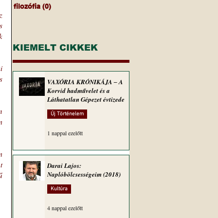
filozófia
(0)
0 bejegyzés
 
 
 
KIEMELT CIKKEK
 
 
VAXÓRIA KRÓNIKÁJA ‒ A
Korvid hadművelet és a
Láthatatlan Gépezet évtizede
 
Új Történelem
 
1 nappal ezelőtt
 
 
Darai Lajos:
Naplóbölcsességeim (2018)
 
Kultúra
4 nappal ezelőtt