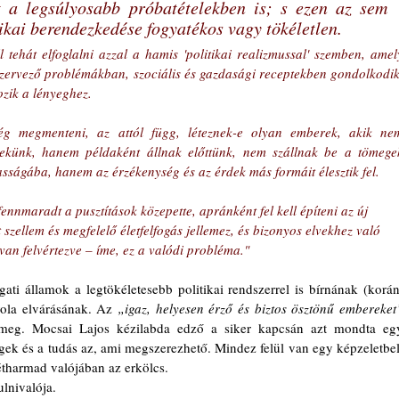
t a legsúlyosabb próbatételekben is; s ezen az sem 
tikai berendezkedése fogyatékos vagy tökéletlen. 
l tehát elfoglalni azzal a hamis 'politikai realizmussal' szemben, amely
ervező problémákban, szociális és gazdasági receptekben gondolkodik.
zik a lényeghez. 
 megmenteni, az attól függ, léteznek-e olyan emberek, akik nem
ekünk, hanem példaként állnak előttünk, nem szállnak be a tömegek
ságába, hanem az érzékenység és az érdek más formáit élesztik fel. 
ennmaradt a pusztítások közepette, apránként fel kell építeni az új 
szellem és megfelelő életfelfogás jellemez, és bizonyos elvekhez való 
van felvértezve – íme, ez a valódi probléma."
ola elvárásának. Az 
„igaz, helyesen érző és biztos ösztönű embereket
 meg. Mocsai Lajos kézilabda edző a siker kapcsán azt mondta egy
gek és a tudás az, ami megszerezhető. Mindez felül van egy képzeletbeli
étharmad valójában az erkölcs. 
lnivalója.