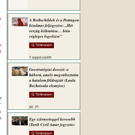
 
A Rothschildok és a Pentagon
 
bizalmas feljegyzése: „Hét
ország kiiktatása… Irán
végleges legyőzése”
 
Új Történelem
 
5 nappal ezelőtt
Geostratégiai dosszié: a
háború, amely megváltoztatta
a hatalom földrajzát (Laala
Bechetoula elemzése)
Új Történelem
”
júl. 29.
 
 
Egy szörnyeteggel kevesebb
(Tarik Cyril Amar jegyzete)
Új Történelem