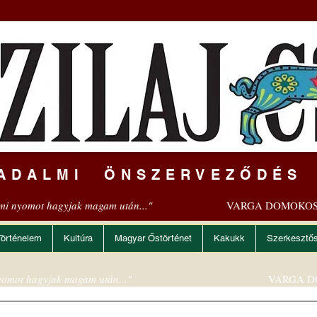
ADALMI ÖNSZERVEZŐDÉS
mi nyomot hagyjak magam után..."
VARGA DOMOKOS
Történelem
Kultúra
Magyar Őstörténet
Kakukk
Szerkesztő
omot hagyjak magam után..."
VARGA D