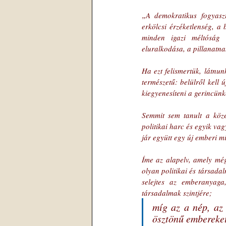
„A demokratikus fogyaszt
erkölcsi érzéketlenség, a
minden igazi méltóság e
eluralkodása, a pillanatnak
Ha ezt felismertük, látnun
természetű: belülről kell 
kiegyenesíteni a gerincünke
Semmit sem tanult a közel
politikai harc és egyik va
jár együtt egy új emberi m
Íme az alapelv, amely még
olyan politikai és társadal
selejtes az emberanyaga
társadalmak szintjére; 
míg az a nép, az 
ösztönű embereket 