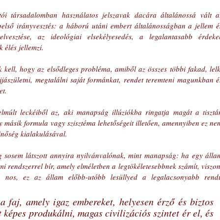
ói társadalomban használatos jelszavak dacára általánossá vált az
 belső irányvesztés: a háború utáni embert általánosságban a jellem és
lvesztése, az ideológiai elsekélyesedés, a legalantasabb érdekek
 élés jellemzi. 
k kell, hogy az elsődleges probléma, amiből az összes többi fakad, lelki
újjászületni, megtalálni saját formánkat, rendet teremteni magunkban és
t. 
múlt leckéiből az, aki manapság illúziókba ringatja magát a tisztán
gy másik formula vagy szisztéma lehetőségeit illetően, amennyiben ez nem
inőség kialakulásával. 
 sosem látszott annyira nyilvánvalónak, mint manapság: ha egy állam
mi rendszerrel bír, amely elméletben a legtökéletesebbnek számít, viszont
, nos, ez az állam előbb-utóbb lesüllyed a legalacsonyabb rendű
a faj, amely igaz embereket, helyesen érző és biztos 
képes produkálni, magas civilizációs szintet ér el, és 