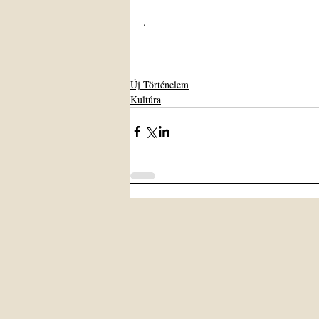
.
Új Történelem
Kultúra