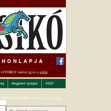
 HONLAPJA
 GYÖRGY művei
itt
és a
wikin
ség
Megjelent újságok
ÁSZF
OMOKOS GYÖRGY művei
itt
és a
wikin