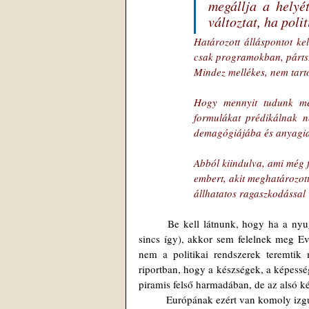
megállja a helyé
változtat, ha poli
Határozott álláspontot kel
csak programokban, pártsz
Mindez mellékes, nem tarto
Hogy mennyit tudunk még
formulákat prédikálnak n
demagógiájába és anyagias
Abból kiindulva, ami még f
embert, akit meghatározott 
állhatatos ragaszkodással 
	Be kell látnunk, hogy ha a nyugati államok a legtökéletesebb politikai rendszerrel is bírnának (koránt 
sincs így), akkor sem felelnek meg Ev
nem a politikai rendszerek teremtik
riportban, hogy a készségek, a képessé
piramis felső harmadában, de az alsó k
	Európának ezért van komoly izgu