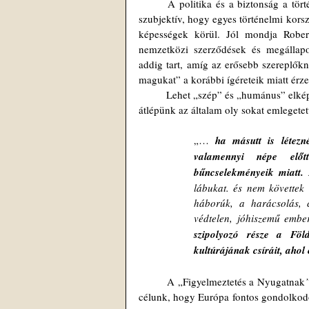
	A politika és a biztonság a történelemben nem a jó és a rossz kérdésköre körül forgott (ráadásul elég 
szubjektív, hogy egyes történelmi korsz
képességek körül. Jól mondja Robert
nemzetközi szerződések és megállapo
addig tart, amíg az erősebb szereplőkn
magukat” a korábbi ígéreteik miatt érzet
	Lehet „szép” és „humánus” elképzelésünk a világról, érezhetjük magunkat az igazság oldalán, ha közben 
átlépünk az általam oly sokat emlegete
„… 
ha másutt is létez
valamennyi népe előtt
bűncselekményeik miatt.
 
lábukat. és nem követtek 
háborúk, a harácsolás, c
védtelen, jóhiszemű ember
szipolyozó része a Föld
kultúrájának csíráit, ahol
	A „Figyelmeztetés a Nyugatnak
célunk, hogy Európa fontos gondolkodóin