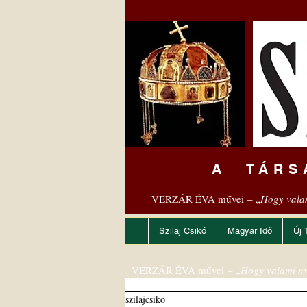
A TÁRS
VERZÁR ÉVA művei
– „
Hogy vala
Szilaj Csikó
Magyar Idő
Új 
VERZÁR ÉVA művei
– „
Hogy valami ny
szilajcsiko