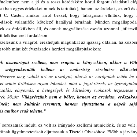
akban egyes értékeket minek is tartottak), hanem az érdekek, az erő és a
 C. Castel, amikor arról beszél, hogy túlságosan elhittük, hogy a
dások valamiféle kötelező hatállyal bírnának. Minden megállapodás
ek ez érdekükben áll, és ennek megváltozása esetén azonnal „túlteszik
t lelkiismeret-furdaláson. 
tt több mint két évszázados herderi megállapításokon:
nék összeurópai szellem, nem csupán a könyvekben, akkor a Föld
 szégyenkezniük kellene az emberiség sérelmére elkövetett
Nevezze meg valaki azt az országot, ahová az európaiak tették be a
el szinte örökösen olyan bűnöket, mint a jogsértések, az igazságtalan
salás, elnyomás, a betegségek és kártékony szokások terjesztése a
ek között. 
Világrészünk nem a bölcs, hanem az arcátlan, erőszakos,
nek; nem kultúrát teremtett, hanem elpusztította a népek saját
 és amikor csak tehette.”
”
 sorozatnak indult, ez volt az irányadó szellemi municiónk, és az volt a
ak figyelmeztetéseit eljuttassuk a Tisztelt Olvasóhoz. Előbb a járvány,