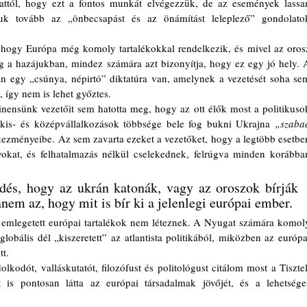
 attól, hogy ezt a fontos munkát elvégezzük, de az események lassan
juk tovább az „önbecsapást és az önámítást leleplező” gondolatok
dig a hazájukban, mindez számára azt bizonyítja, hogy ez egy jó hely. A
an egy „csúnya, népirtó” diktatúra van, amelynek a vezetését soha sem
 így nem is lehet győztes. 
a kis- és középvállalkozások többsége bele fog bukni Ukrajna
 „szabad
kezményeibe. Az sem zavarta ezeket a vezetőket, hogy a legtöbb esetben
okat, és felhatalmazás nélkül cselekednek, felrúgva minden korábban
dés, hogy az ukrán katonák, vagy az oroszok bírják 
nem az, hogy mit is bír ki a jelenlegi európai ember. 
globális dél „kiszeretett” az atlantista politikából, miközben az európai
t.
 is pontosan látta az európai társadalmak jövőjét, és a lehetséges