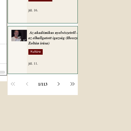
júl. 16.
Az akadémikus nyelvészetről –
az elhallgatott igazság (Hosszú
Zoltán írása)
Kultúra
júl. 11.
1
/
113