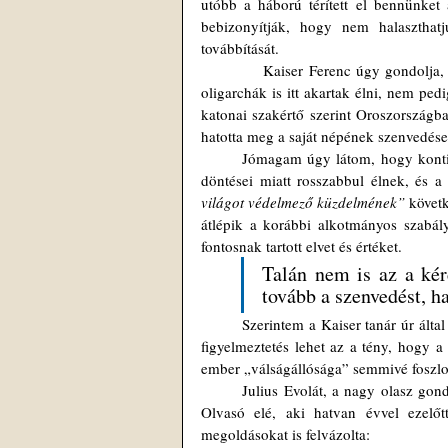
utóbb a háború térített el bennünket
bebizonyítják, hogy nem halaszthat
továbbítását. 
            Kaiser Ferenc úgy gondolja, hogy Európa még komoly tartalékokkal rendelkezik, és mivel az orosz 
oligarchák is itt akartak élni, nem pe
katonai szakértő szerint Oroszországb
hatotta meg a saját népének szenvedése,
	Jómagam úgy látom, hogy kontinensünk vezetőit sem hatotta meg, hogy az ott élők most a politikusok 
döntései miatt rosszabbul élnek, és 
világot védelmező küzdelmének”
 követ
átlépik a korábbi alkotmányos szabály
fontosnak tartott elvet és értéket. 
Talán nem is az a kér
tovább a szenvedést, ha
	Szerintem a Kaiser tanár úr által emlegetett európai tartalékok nem léteznek. A Nyugat számára komoly 
figyelmeztetés lehet az a tény, hogy a 
ember „válságállósága” semmivé foszlot
	Julius Evolát, a nagy olasz gondolkodót, valláskutatót, filozófust és politológust citálom most a Tisztelt 
Olvasó elé, aki hatvan évvel ezelőtt
megoldásokat is felvázolta: