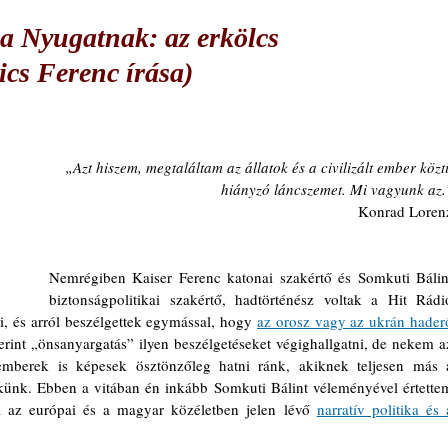
s a Nyugatnak: az erkölcs
ics Ferenc írása)
„Azt hiszem, megtaláltam az állatok és a civilizált ember közti
hiányzó láncszemet. Mi vagyunk az.
Konrad Loren
Nemrégiben Kaiser Ferenc katonai szakértő és Somkuti Bálint
biztonságpolitikai szakértő, hadtörténész voltak a Hit Rádió
 és arról beszélgettek egymással, hogy 
az orosz vagy az ukrán haderő
erint „önsanyargatás” ilyen beszélgetéseket végighallgatni, de nekem az
erek is képesek ösztönzőleg hatni ránk, akiknek teljesen más a
künk. Ebben a vitában én inkább Somkuti Bálint véleményével értettem
a az európai és a magyar közéletben jelen lévő 
narratív politika és a