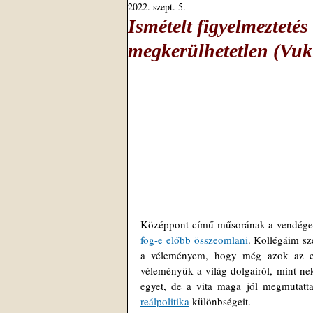
2022. szept. 5.
Ismételt figyelmezteté
megkerülhetetlen (Vuk
Középpont című műsorának a vendégei,
fog-e előbb összeomlani
. Kollégáim sz
a véleményem, hogy még azok az emb
véleményük a világ dolgairól, mint ne
egyet, de a vita maga jól megmutatt
reálpolitika
 különbségeit. 