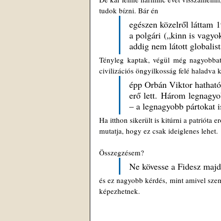
tudok bízni. Bár én 
egészen közelről láttam 1
a polgári („kinn is vagyo
addig nem látott globalist
Tényleg kaptak, végül még nagyobbat, m
civilizációs öngyilkosság felé haladva 
épp Orbán Viktor hathatós
erő lett. Három legnagyo
– a legnagyobb pártokat is
Ha itthon sikerült is kitúrni a patriót
mutatja, hogy ez csak ideiglenes lehet.
Összegzésem? 
Ne kövesse a Fidesz majd 
és ez nagyobb kérdés, mint amivel szem
képezhetnek.