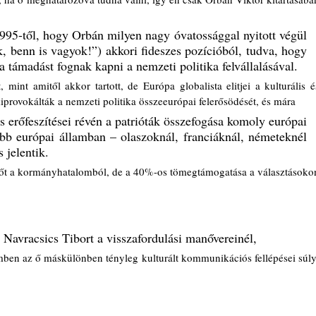
995-től, hogy Orbán milyen nagy óvatossággal nyitott végül 
k, benn is vagyok!”) akkori fideszes pozícióból, tudva, hogy 
a támadást fognak kapni a nemzeti politika felvállalásával. 
int amitől akkor tartott, de Európa globalista elitjei a kulturális és
kiprovokálták a nemzeti politika összeeurópai felerősödését, és mára 
 erőfeszítései révén a patrióták összefogása komoly európai 
bb európai államban – olaszoknál, franciáknál, németeknél 
 jelentik. 
a erőt a kormányhatalomból, de a 40%-os tömegtámogatása a választásokon
Navracsics Tibort a visszafordulási manővereinél, 
ben az ő máskülönben tényleg kulturált kommunikációs fellépései súlyt