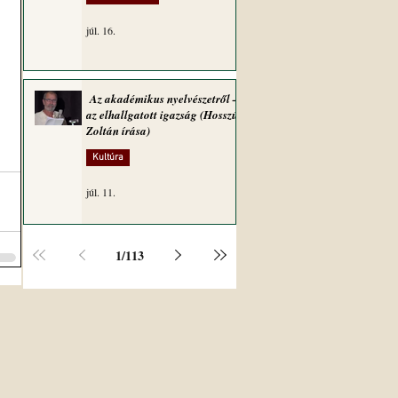
júl. 16.
Az akadémikus nyelvészetről –
az elhallgatott igazság (Hosszú
Zoltán írása)
Kultúra
júl. 11.
1
/
113