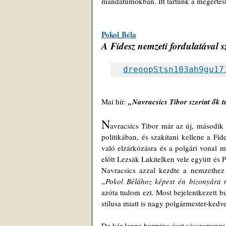
mandátumokban. Itt tartunk a megértésb
Pokol
Béla
A Fidesz nemzeti fordulatával s
dreoopStsn103ah9gu17
Mai hír: 
„Navracsics Tibor szerint ők 
N
avracsics Tibor már az új, második K
politikában, és szakítani kellene a Fid
való elzárkózásra és a polgári vonal me
előtt Lezsák Lakitelken vele együtt és 
„Pokol Bélához képest én bizonyára n
azóta tudom ezt. Most bejelentkezett b
stílusa miatt is nagy polgármester-kedv
De kár lenne harminc évet visszamenni,