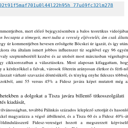
02t91f5maf701u0l44l22h95h 77uó9fc32lm278
ommentjeiben, mert előző bejegyzésemben a balos teoretikus videójában
 becsapta a tömegeit, mert tudta a vereség eljövetelét, ám csak áltatta
, egy úr kommentjében hevesen erősítgette Böcskei úr igazát, és így utána
ora óta általam ismert jobbos influenszer tíz segítővel egy 96 egyéni
 tavaly szeptemberétől kezdve és az utolsót most márciusban végrehajtva,
gy cikksorozatban a választásokra. Most alaposan kifaggattam, hogy
y a kérdezőkkel a falvak, városok főterein arányosan életkor és férfi-női
szait várható szavazási döntésükről, és tényleg enyhe fideszes többség
szokból, ami 55 versus 45% a Fidesz javára képet mutatott még az
etekben a dolgokat a Tisza javára billentő titkosszolgálati 
és kiadását, 
lvánosságban, továbbá Pálinkás százados leleplező sztoriját és hasonló,
el magyarázza a végső átbillenést, és a Tisza 60 és a Fidesz 40%-át,
dindulásszerű Fidesz-vereséget hozott a megszerzett képviselői