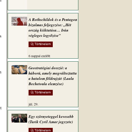
A Rothschildok és a Pentagon
bizalmas feljegyzése: „Hét
ország kiiktatása… Irán
 
végleges legyőzése”
Új Történelem
6 nappal ezelőtt
Geostratégiai dosszié: a
 
háború, amely megváltoztatta
a hatalom földrajzát (Laala
Bechetoula elemzése)
Új Történelem
júl. 29.
 
Egy szörnyeteggel kevesebb
(Tarik Cyril Amar jegyzete)
Új Történelem