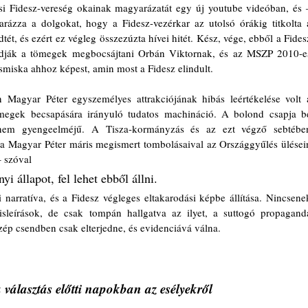
ási Fidesz-vereség okainak magyarázatát egy új youtube videóban, és 
ázza a dolgokat, hogy a Fidesz-vezérkar az utolsó órákig titkolta a
tét, és ezért ez végleg összezúzta hívei hitét. Kész, vége, ebből a Fidesz
udják a tömegek megbocsájtani Orbán Viktornak, és az MSZP 2010-es
smiska ahhoz képest, amin most a Fidesz elindult.
 Magyar Péter egyszemélyes attrakciójának hibás leértékelése volt a
ömegek becsapására irányuló tudatos machináció. A bolond csapja be
nem gyengeelméjű. A Tisza-kormányzás és az ezt végző sebtében
‒
 szóval 
yi állapot, fel lehet ebből állni.
narratíva, és a Fidesz végleges eltakarodási képbe állítása. Nincsenek
isleírások, de csak tompán hallgatva az ilyet, a suttogó propaganda
ép csendben csak elterjedne, és evidenciává válna.
a választás előtti napokban az esélyekről