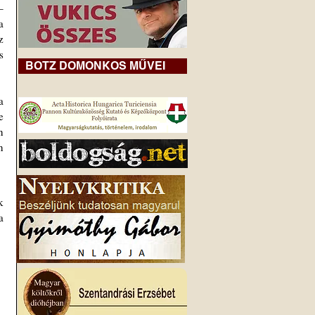
‒ 
 
 
 
BOTZ DOMONKOS MŰVEI
 
 
 
összeszedett kormánycsapat, súlyosbítva Magyar Péter máris megismert tombolásaival az Országgyűlés ülésein 
 
 