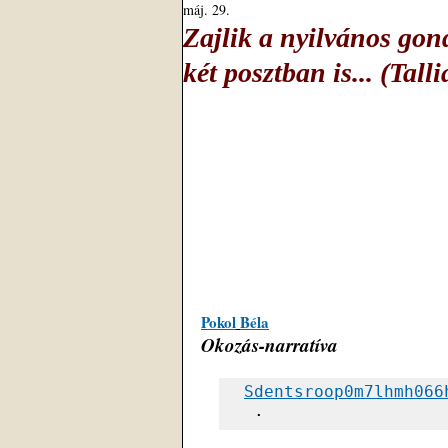
máj. 29.
Zajlik a nyilvános gon
két posztban is... (Tal
Pokol
Béla
Okozás-narratíva
Sdentsroop0m7lhmh066
 ·