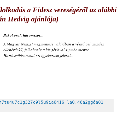
dolkodás a Fidesz vereségéről az alábbi
lián Hedvig ajánlója)
Pokol prof. háromszor...
A Magyar Nemzet megmentése valójában a végső cél  minden 
ellenérdekű, felhabosított hisztériával szembe menve. 
Hozzászólásommal ezt igyekeztem jelezni...
h7tu4u7c1g327c9l5u9ia6416 la0.46a2ggóa01