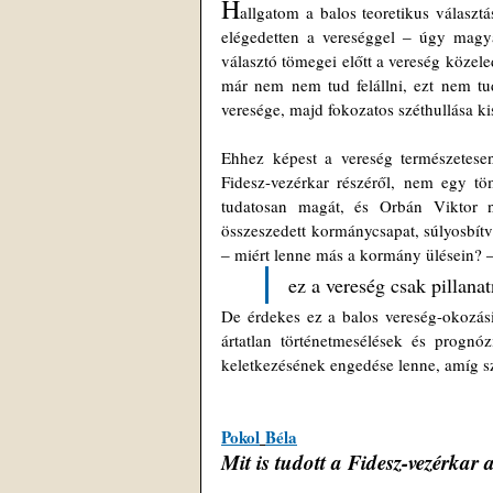
H
allgatom a balos teoretikus választ
elégedetten a vereséggel 
‒ 
úgy magyar
választó tömegei előtt a vereség közeled
már nem nem tud felállni, ezt nem t
veresége, majd fokozatos széthullása ki
Ehhez képest a vereség természetesen
Fidesz-vezérkar részéről, nem egy t
tudatosan magát, és Orbán Viktor 
‒
 miért lenne más a kormány ülésein? 
ez a vereség csak pillanatn
De érdekes ez a balos vereség-okozási 
ártatlan történetmesélések és prognóz
keletkezésének engedése lenne, amíg sz
Pokol
Béla
Mit is tudott a Fidesz-vezérkar 