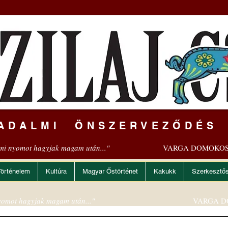
ADALMI ÖNSZERVEZŐDÉS
mi nyomot hagyjak magam után..."
VARGA DOMOKOS
Történelem
Kultúra
Magyar Őstörténet
Kakukk
Szerkesztő
omot hagyjak magam után..."
VARGA D