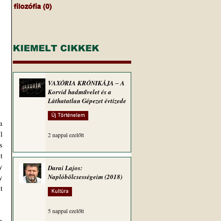
filozófia
(0)
0 bejegyzés
KIEMELT CIKKEK
VAXÓRIA KRÓNIKÁJA ‒ A
Korvid hadművelet és a
Láthatatlan Gépezet évtizede
Új Történelem
 
 
2 nappal ezelőtt
 
 
Navracsics azzal kezdte a nemzethez való politikai viszonyát tisztázandó ‒ nagy meglepetésemre ‒, hogy 
Darai Lajos:
 
Naplóbölcsességeim (2018)
 
Kultúra
5 nappal ezelőtt
 