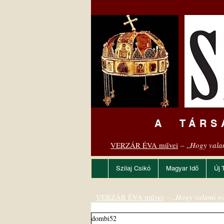
A TÁRS
VERZÁR ÉVA művei
– „
Hogy vala
Szilaj Csikó
Magyar Idő
Új 
VERZÁR ÉVA művei
– „
Hogy valami ny
dombi52