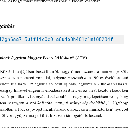
en, és hogy miért tévedhetett ekkorát a Fidesz-vezérkar.
zakítás
12gh6aa7.5uif1ic0c0 a6u4ó3h401c1mi88234f
tudnák legyőzni Magyar Pétert 2030-ban”
 (ATV)
öztér-interjújában beszélt arról, hogy ő nem szereti a nemzeti jelzőt a
esznek is a nemzeti vonallal, helyette visszatérve a ’90-es években ettől
lletti kiállásra. Ez egyáltalán nem új nála, egyszer a 2006-os választás
Pozsgay Imrével engem is előadásra kért fel, és az ülést kezdő előadóként
em tartozom a radikálisabb nemzeti irányt képviselőkhöz”.
 Úgyhogy
urkoltan a Fidesz jövőjét meghatározók közé, és a miniszterként nyugodt
elői kört gyűjtve maga köré, biztosan támogatói is lesznek.
 ha ő meghatározóvá tudna válni, így én csak Orbán Viktor kitartásában