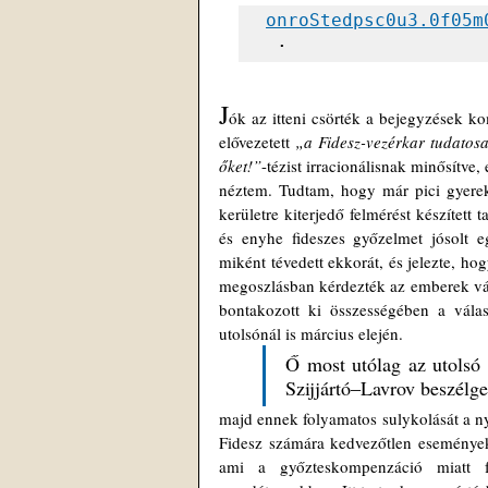
onroStedpsc0u3.0f05m
 ·
J
ók az itteni csörték a bejegyzések k
elővezetett 
„a Fidesz-vezérkar tudatosan
őket!”
-tézist irracionálisnak minősítve
néztem. Tudtam, hogy már pici gyerekk
kerületre kiterjedő felmérést készített
és enyhe fideszes győzelmet jósolt e
miként tévedett ekkorát, és jelezte, hog
megoszlásban kérdezték az emberek vála
bontakozott ki összességében a vála
utolsónál is március elején. 
Ő most utólag az utolsó h
Szijjártó
‒
Lavrov beszélget
majd ennek folyamatos sulykolását a nyi
Fidesz számára kedvezőtlen eseményekk
ami a győzteskompenzáció miatt föl