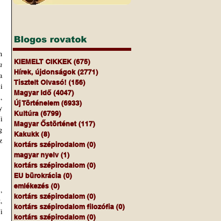
Blogos rovatok
 
KIEMELT CIKKEK
(675)
675 bejegyzés
 
Hírek, újdonságok
(2771)
2771 bejegyzés
 
Tisztelt Olvasó!
(156)
156 bejegyzés
 
Magyar Idő
(4047)
4047 bejegyzés
 
Új Történelem
(6933)
6933 bejegyzés
 
Kultúra
(6799)
6799 bejegyzés
 
Magyar Őstörténet
(117)
117 bejegyzés
 
Kakukk
(8)
8 bejegyzés
 
kortárs szépirodalom
(0)
0 bejegyzés
magyar nyelv
(1)
1 bejegyzés
kortárs szépirodalom
(0)
0 bejegyzés
EU bürokrácia
(0)
0 bejegyzés
emlékezés
(0)
0 bejegyzés
 
kortárs szépirodalom
(0)
0 bejegyzés
 
kortárs szépirodalom filozófia
(0)
0 bejegyzés
 
kortárs szépirodalom
(0)
0 bejegyzés