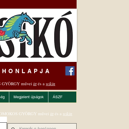
 HONLAPJA
 GYÖRGY művei
itt
és a
wikin
ség
Megjelent újságok
ÁSZF
OMOKOS GYÖRGY művei
itt
és a
wikin