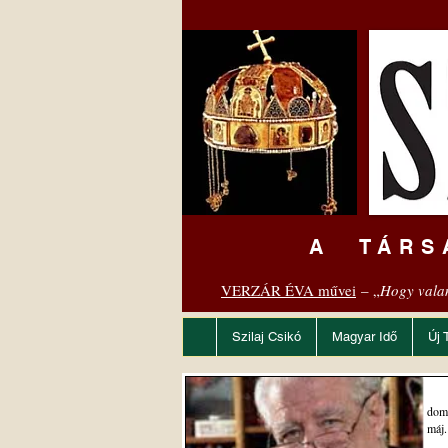
A TÁRS
VERZÁR ÉVA művei
– „
Hogy vala
Szilaj Csikó
Magyar Idő
Új 
dom
máj.