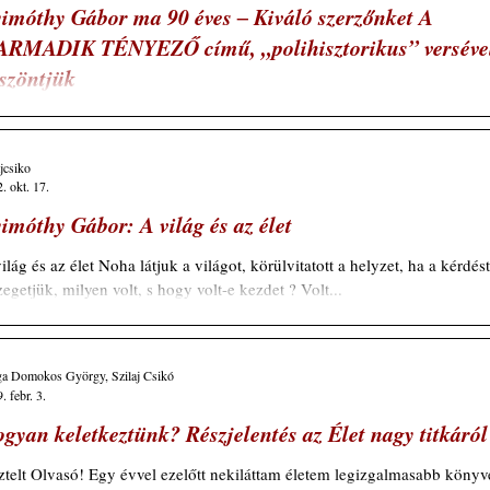
óthy Gábor ma 90 éves ‒ Kiváló szerzőnket A
RMADIK TÉNYEZŐ című, „polihisztorikus” verséve
szöntjük
en éltessen ilyen tiszta lélekkel s elmével sokáig, kedves Gábor! A
MADIK TÉNYEZŐ (Pálcát elméletem fölött bárki törhet, de csak
n, kinek e téren igazolt s okosabb elmélete van!) Négymiliárd éve
ajcsiko
. okt. 17.
yon kopár volt még e Földgolyó. Tenger se volt tán még rajta, sehol eg
yó... Ámde jött a nagy-nagy eső, üstökösök zuhataga, víz
Gyimóthy Gábor: A világ és az élet
yogott forró láván, gőzzé vált a légkör maga. (Üstökösök bombázása
 rettenő nagy hévvel, lehet hogy korábban zajlott,
ilág és az élet Noha látjuk a világot, körülvitatott a helyzet, ha a kérdést
feszegetjük, milyen volt, s hogy volt-e kezdet ? Volt...
ga Domokos György, Szilaj Csikó
. febr. 3.
gyan keletkeztünk? Részjelentés az Élet nagy titkáról
ztelt Olvasó! Egy évvel ezelőtt nekiláttam életem legizgalmasabb könyv