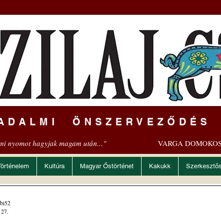
ADALMI ÖNSZERVEZŐDÉS
mi nyomot hagyjak magam után..."
VARGA DOMOKOS
Történelem
Kultúra
Magyar Őstörténet
Kakukk
Szerkesztő
bi52
 27.