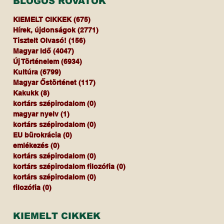
BLOGOS ROVATOK
KIEMELT CIKKEK
(675)
675 bejegyzés
Hírek, újdonságok
(2771)
2771 bejegyzés
Tisztelt Olvasó!
(156)
156 bejegyzés
Magyar Idő
(4047)
4047 bejegyzés
Új Történelem
(6934)
6934 bejegyzés
Kultúra
(6799)
6799 bejegyzés
Magyar Őstörténet
(117)
117 bejegyzés
Kakukk
(8)
8 bejegyzés
kortárs szépirodalom
(0)
0 bejegyzés
magyar nyelv
(1)
1 bejegyzés
kortárs szépirodalom
(0)
0 bejegyzés
EU bürokrácia
(0)
0 bejegyzés
emlékezés
(0)
0 bejegyzés
kortárs szépirodalom
(0)
0 bejegyzés
kortárs szépirodalom filozófia
(0)
0 bejegyzés
kortárs szépirodalom
(0)
0 bejegyzés
filozófia
(0)
0 bejegyzés
KIEMELT CIKKEK