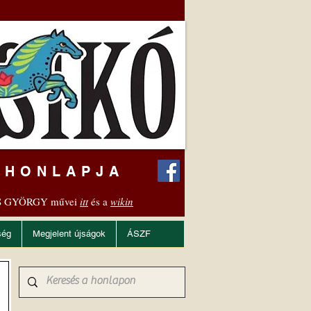
 HONLAPJA
 GYÖRGY művei
itt
és a
wikin
ség
Megjelent újságok
ÁSZF