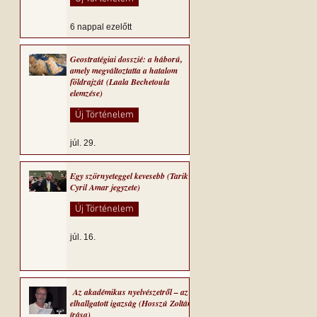
6 nappal ezelőtt
Geostratégiai dosszié: a háború,
amely megváltoztatta a hatalom
földrajzát (Laala Bechetoula
elemzése)
Új Történelem
júl. 29.
Egy szörnyeteggel kevesebb (Tarik
Cyril Amar jegyzete)
Új Történelem
júl. 16.
Az akadémikus nyelvészetről – az
elhallgatott igazság (Hosszú Zoltán
írása)