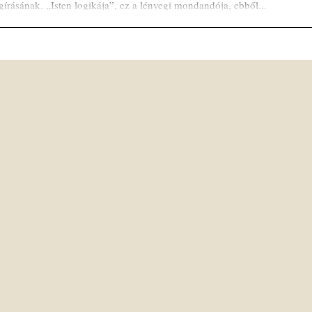
írásának. „Isten logikája”, ez a lényegi mondandója, ebből...