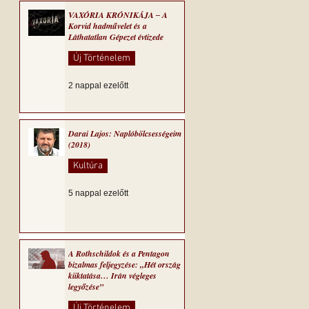
VAXÓRIA KRÓNIKÁJA ‒ A
Korvid hadművelet és a
Láthatatlan Gépezet évtizede
Új Történelem
2 nappal ezelőtt
Darai Lajos: Naplóbölcsességeim
(2018)
Kultúra
5 nappal ezelőtt
A Rothschildok és a Pentagon
bizalmas feljegyzése: „Hét ország
kiiktatása… Irán végleges
legyőzése”
Új Történelem