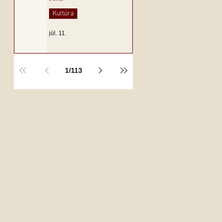
Kultúra
júl. 11.
1
/
113