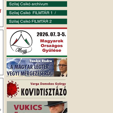
Szilaj Csikó archívum
l
Szilaj Csikó FILMTÁR 1 /
Szilaj Csikó FILMTÁR 2
y
e