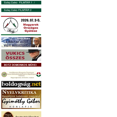
Szilaj Csikó FILMTÁR 1 /
Szilaj Csikó FILMTÁR 2
BOTZ DOMONKOS MŰVEI