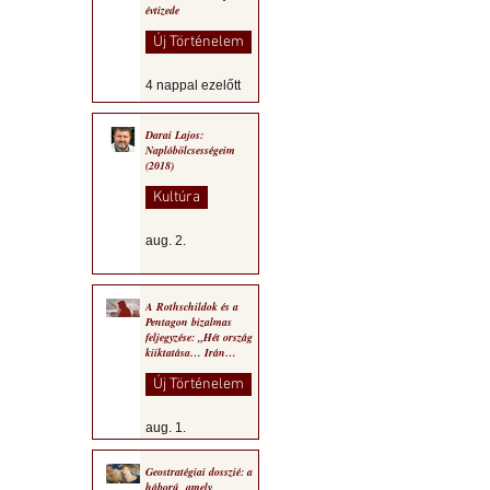
évtizede
Új Történelem
4 nappal ezelőtt
Darai Lajos:
Naplóbölcsességeim
(2018)
Kultúra
aug. 2.
A Rothschildok és a
Pentagon bizalmas
feljegyzése: „Hét ország
kiiktatása… Irán
végleges legyőzése”
Új Történelem
aug. 1.
Geostratégiai dosszié: a
háború, amely