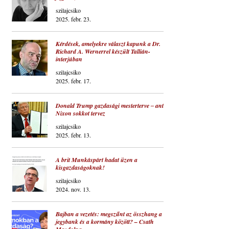
szilajcsiko
2025. febr. 23.
Kérdések, amelyekre választ kapunk a Dr.
Richard A. Wernerrel készült Tallián-
interjúban
szilajcsiko
2025. febr. 17.
Donald Trump gazdasági mesterterve ‒ anti-
Nixon sokkot tervez
szilajcsiko
2025. febr. 13.
A brit Munkáspárt hadat üzen a
kisgazdaságoknak!
szilajcsiko
2024. nov. 13.
Bajban a vezetés: megszűnt az összhang a
jegybank és a kormány között? – Csath