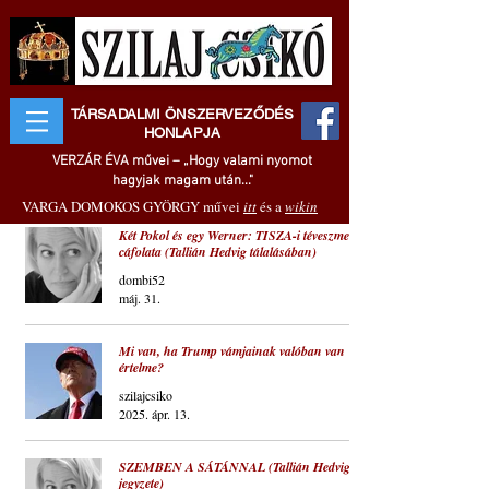
TÁRSADALMI ÖNSZERVEZŐDÉS
HONLAPJA
VERZÁR ÉVA művei – „Hogy valami nyomot
hagyjak magam után..."
VARGA DOMOKOS GYÖRGY művei
itt
és a
wikin
Két Pokol és egy Werner: TISZA-i téveszme és
cáfolata (Tallián Hedvig tálalásában)
dombi52
máj. 31.
Mi van, ha Trump vámjainak valóban van
értelme?
szilajcsiko
2025. ápr. 13.
SZEMBEN A SÁTÁNNAL (Tallián Hedvig
jegyzete)