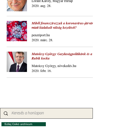
Lóránt Károly, Magyar Hírlap
2020. aug. 28.
Miből finanszírozzuk a koronavírus-járvány
miatt kialakult válság kezelését?
penzriport.hu
2020. márc. 28.
Matolcsy György: Gazdaságpolitikánk és a
Rubik kocka
Matolcsy György, növekedés.hu
2020. febr. 16.
Szilaj Csikó archívum