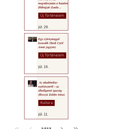
megváltoztatta a hatalom
földrajzát (Laala
Bechetoula elemzése)
Új Történelem
júl. 29.
Egy szörnyeteggel
kevesebb (Tarik Cyril
Amar jegyzete)
Új Történelem
júl. 16.
Az akadémikus
nyelvészetről – az
elhallgatott igazság
(Hosszú Zoltán írása)
Kultúra
júl. 11.