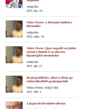
Magdolna
szilajcsiko
2023. dec. 10.
Vukics Ferenc: A Petroyüan kiütheti a
Petrodollárt
szilajcsiko
2022. márc. 18.
Vukics Ferenc: Egyre nagyobb veszélyben
vannak a fiatalok és az alacsony
képzettségűek munkahelyei
szilajcsiko
2021. jún. 15.
Ha jól gazdálkodsz, akkor a válság egy
sokkal ellenállóbb gazdaságot talál
Vukics Ferenc, Szilaj Csikó
2021. febr. 3.
A fogyasztói társadalom alkonya