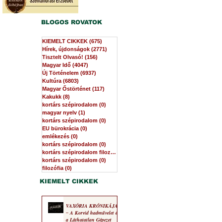
BLOGOS ROVATOK
KIEMELT CIKKEK
(675)
675 bejegyzés
Hírek, újdonságok
(2771)
2771 bejegyzés
Tisztelt Olvasó!
(156)
156 bejegyzés
Magyar Idő
(4047)
4047 bejegyzés
Új Történelem
(6937)
6937 bejegyzés
Kultúra
(6803)
6803 bejegyzés
Magyar Őstörténet
(117)
117 bejegyzés
Kakukk
(8)
8 bejegyzés
kortárs szépirodalom
(0)
0 bejegyzés
magyar nyelv
(1)
1 bejegyzés
kortárs szépirodalom
(0)
0 bejegyzés
EU bürokrácia
(0)
0 bejegyzés
emlékezés
(0)
0 bejegyzés
kortárs szépirodalom
(0)
0 bejegyzés
kortárs szépirodalom filozófia
(0)
0 bejegyzés
kortárs szépirodalom
(0)
0 bejegyzés
filozófia
(0)
0 bejegyzés
KIEMELT CIKKEK
VAXÓRIA KRÓNIKÁJA
‒ A Korvid hadművelet és
a Láthatatlan Gépezet