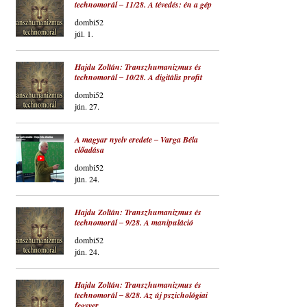
technomorál ‒ 11/28. A tévedés: én a gép
dombi52
júl. 1.
Hajdu Zoltán: Transzhumanizmus és
technomorál ‒ 10/28. A digitális profit
dombi52
jún. 27.
A magyar nyelv eredete ‒ Varga Béla
előadása
dombi52
jún. 24.
Hajdu Zoltán: Transzhumanizmus és
technomorál ‒ 9/28. A manipuláció
dombi52
jún. 24.
Hajdu Zoltán: Transzhumanizmus és
technomorál ‒ 8/28. Az új pszichológiai
fegyver