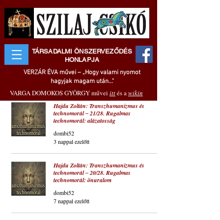
TÁRSADALMI ÖNSZERVEZŐDÉS
HONLAPJA
VERZÁR ÉVA művei – „Hogy valami nyomot
hagyjak magam után..."
VARGA DOMOKOS GYÖRGY művei
itt
és a
wikin
Hajdu Zoltán: Transzhumanizmus és
technomorál ‒ 21/28. Rugalmas
technomorál: alázatosság
dombi52
3 nappal ezelőtt
Hajdu Zoltán: Transzhumanizmus és
technomorál ‒ 20/28. Rugalmas
technomorál: önuralom
dombi52
7 nappal ezelőtt