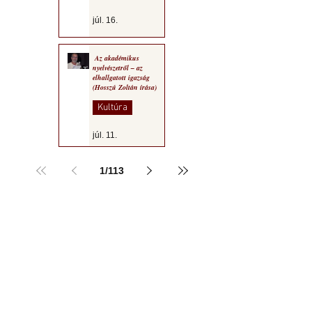
júl. 16.
Az akadémikus
nyelvészetről – az
elhallgatott igazság
(Hosszú Zoltán írása)
Kultúra
júl. 11.
1
/
113
a MOGY honlapján