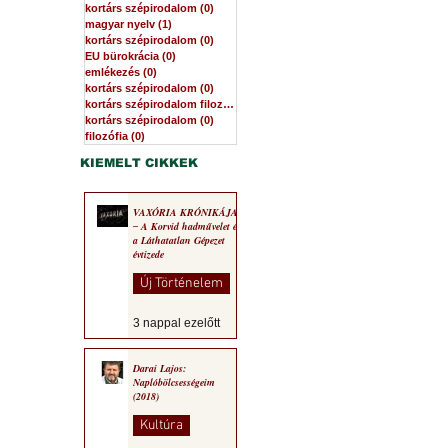
kortárs szépirodalom
(0)
0 bejegyzés
magyar nyelv
(1)
1 bejegyzés
kortárs szépirodalom
(0)
0 bejegyzés
EU bürokrácia
(0)
0 bejegyzés
emlékezés
(0)
0 bejegyzés
kortárs szépirodalom
(0)
0 bejegyzés
kortárs szépirodalom filozófia
(0)
0 bejegyzés
kortárs szépirodalom
(0)
0 bejegyzés
filozófia
(0)
0 bejegyzés
KIEMELT CIKKEK
VAXÓRIA KRÓNIKÁJA
‒ A Korvid hadművelet és
a Láthatatlan Gépezet
évtizede
Új Történelem
3 nappal ezelőtt
Darai Lajos:
Naplóbölcsességeim
(2018)
Kultúra