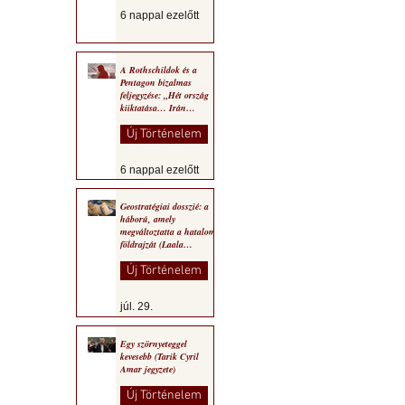
6 nappal ezelőtt
A Rothschildok és a
Pentagon bizalmas
feljegyzése: „Hét ország
kiiktatása… Irán
végleges legyőzése”
Új Történelem
6 nappal ezelőtt
Geostratégiai dosszié: a
háború, amely
megváltoztatta a hatalom
földrajzát (Laala
Bechetoula elemzése)
Új Történelem
júl. 29.
Egy szörnyeteggel
kevesebb (Tarik Cyril
Amar jegyzete)
Új Történelem