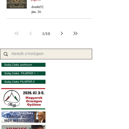
dombi52
jún. 20.
1
/
10
Szilaj Csikó archívum
Szilaj Csikó FILMTÁR 1 /
Szilaj Csikó FILMTÁR 2