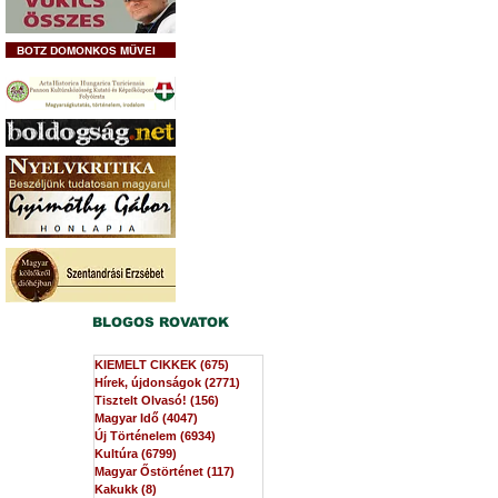
BOTZ DOMONKOS MŰVEI
BLOGOS ROVATOK
KIEMELT CIKKEK
(675)
675 bejegyzés
Hírek, újdonságok
(2771)
2771 bejegyzés
Tisztelt Olvasó!
(156)
156 bejegyzés
Magyar Idő
(4047)
4047 bejegyzés
Új Történelem
(6934)
6934 bejegyzés
Kultúra
(6799)
6799 bejegyzés
Magyar Őstörténet
(117)
117 bejegyzés
Kakukk
(8)
8 bejegyzés