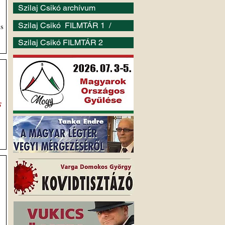
Szilaj Csikó archívum
Szilaj Csikó FILMTÁR 1 /
is
Szilaj Csikó FILMTÁR 2
s
n