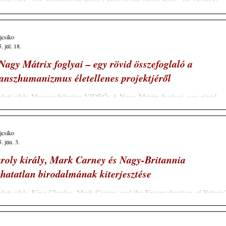
deti cikk: The Mainstream Press’s Fear of the Deep State , by Jacob G.
nberger , August 8, 2025 Schiller Mária küldeménye M...
ajcsiko
. júl. 18.
Nagy Mátrix foglyai – egy rövid összefoglaló a
anszhumanizmus életellenes projektjéről
deti cikk: Magyar feliratos VIDEÓ: A Nagy Mátrix foglyai, egy rövid
zefoglaló a Transzhumanizmus életellenes projektjéről , Szőke...
ajcsiko
. jún. 3.
roly király, Mark Carney és Nagy-Britannia
thatatlan birodalmának kiterjesztése
deti cikk: King Charles, Mark Carney and the Externalization of Britain'
isible Empire , Matthew Ehret , Jun 01, 2025 Schiller...