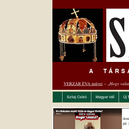
A TÁRS
VERZÁR ÉVA művei
– „
Hogy vala
Szilaj Csikó
Magyar Idő
Új 
dom
júl. 