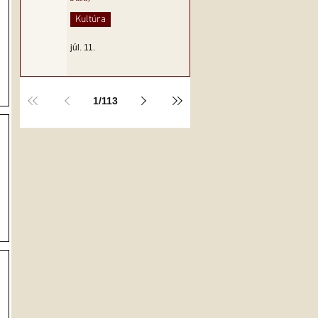
Kultúra
júl. 11.
1
/
113
.