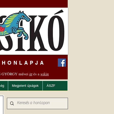
 HONLAPJA
 GYÖRGY művei
itt
és a
wikin
ség
Megjelent újságok
ÁSZF