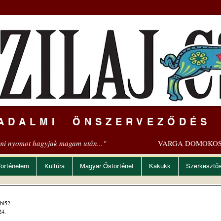
ADALMI ÖNSZERVEZŐDÉS
mi nyomot hagyjak magam után..."
VARGA DOMOKOS
Történelem
Kultúra
Magyar Őstörténet
Kakukk
Szerkesztő
bi52
24.