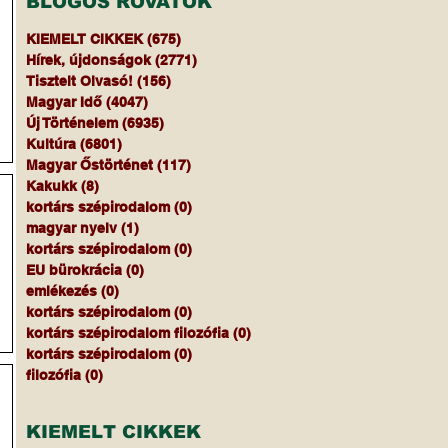
BLOGOS ROVATOK
KIEMELT CIKKEK
(675)
675 bejegyzés
Hírek, újdonságok
(2771)
2771 bejegyzés
Tisztelt Olvasó!
(156)
156 bejegyzés
Magyar Idő
(4047)
4047 bejegyzés
Új Történelem
(6935)
6935 bejegyzés
Kultúra
(6801)
6801 bejegyzés
Magyar Őstörténet
(117)
117 bejegyzés
Kakukk
(8)
8 bejegyzés
kortárs szépirodalom
(0)
0 bejegyzés
s
magyar nyelv
(1)
1 bejegyzés
kortárs szépirodalom
(0)
0 bejegyzés
EU bürokrácia
(0)
0 bejegyzés
a
emlékezés
(0)
0 bejegyzés
kortárs szépirodalom
(0)
0 bejegyzés
kortárs szépirodalom filozófia
(0)
0 bejegyzés
a.
kortárs szépirodalom
(0)
0 bejegyzés
filozófia
(0)
0 bejegyzés
is
KIEMELT CIKKEK