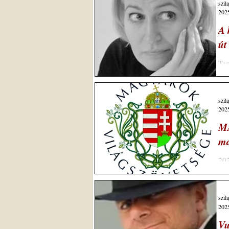
szil
2025
A 
út
Tapasztala
alá
szil
2025
M
ma
202
szil
2025
Vu