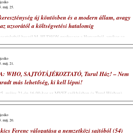
ajcsiko
. máj. 25.
kereszténység új köntösben és a modern állam, avagy
 az uzsorától a költségvetési hatalomig
tból beszél M. HUDSON professzor a Harvardról, amikor az
bbi bő négy percben kifejti az USA valós SZADISTA érdekérvényesítő..
ajcsiko
. máj. 21.
A: WHO, SAJTÓTÁJÉKOZTATÓ, Turul Ház! – Nem
radt más lehetőség, ki kell lépni!
5. május 21-én 16.00-kor az MVSZ székházban (a Turul Házban)
Budapest V. kerület, Semmelweiss u. 1. Az Egészségügyi...
ajcsiko
. máj. 20.
kics Ferenc válogatása a nemzetközi sajtóból (54)