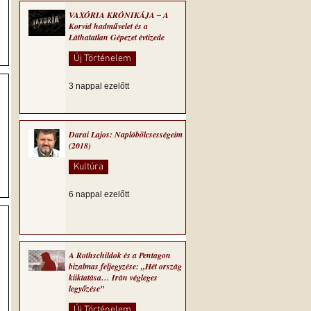
VAXÓRIA KRÓNIKÁJA ‒ A
Korvid hadművelet és a
Láthatatlan Gépezet évtizede
Új Történelem
3 nappal ezelőtt
Darai Lajos: Naplóbölcsességeim
(2018)
Kultúra
6 nappal ezelőtt
A Rothschildok és a Pentagon
bizalmas feljegyzése: „Hét ország
kiiktatása… Irán végleges
legyőzése”
Új Történelem