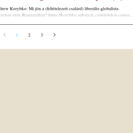
rew Korybko: Mi jön a (feltételezett csalárd) liberális-globalista
zelem után Romániában? https://korybko.substack.com/p/what-comes..
1
2
3