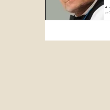
And
győ