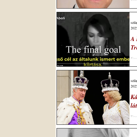
Ere
Hor
szil
2025
A 
Tr
Ere
öss
szil
2025
Ká
lá
Ere
Inv