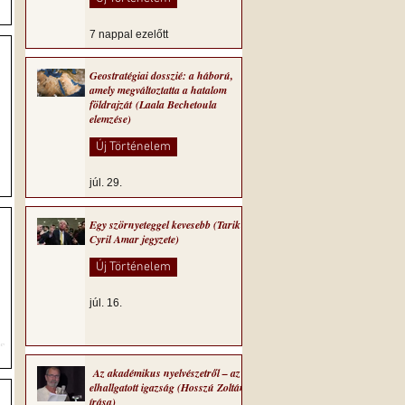
7 nappal ezelőtt
Geostratégiai dosszié: a háború,
amely megváltoztatta a hatalom
földrajzát (Laala Bechetoula
elemzése)
Új Történelem
júl. 29.
Egy szörnyeteggel kevesebb (Tarik
Cyril Amar jegyzete)
Új Történelem
júl. 16.
s
Az akadémikus nyelvészetről – az
elhallgatott igazság (Hosszú Zoltán
írása)