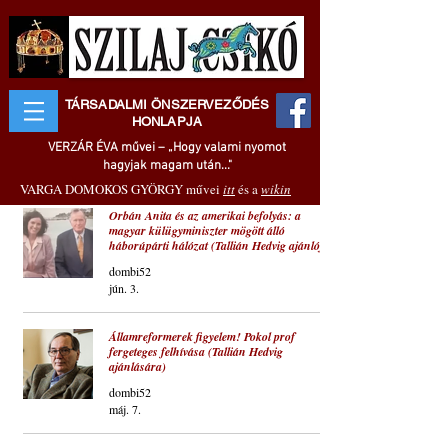
TÁRSADALMI ÖNSZERVEZŐDÉS
HONLAPJA
VERZÁR ÉVA művei – „Hogy valami nyomot
hagyjak magam után..."
VARGA DOMOKOS GYÖRGY művei
itt
és a
wikin
Orbán Anita és az amerikai befolyás: a
magyar külügyminiszter mögött álló
háborúpárti hálózat (Tallián Hedvig ajánlója)
dombi52
jún. 3.
Államreformerek figyelem! Pokol prof
fergeteges felhívása (Tallián Hedvig
ajánlására)
dombi52
máj. 7.