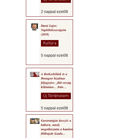
2 nappal ezelőtt
Darai Lajos:
Naplóbölcsességeim
(2018)
Kultúra
5 nappal ezelőtt
A Rothschildok és a
Pentagon bizalmas
feljegyzése: „Hét ország
kiiktatása… Irán
végleges legyőzése”
Új Történelem
5 nappal ezelőtt
Geostratégiai dosszié: a
háború, amely
megváltoztatta a hatalom
földrajzát (Laala
Bechetoula elemzése)