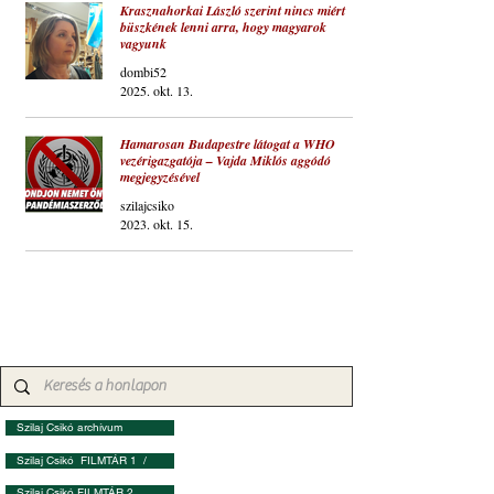
Krasznahorkai László szerint nincs miért
büszkének lenni arra, hogy magyarok
vagyunk
dombi52
2025. okt. 13.
Hamarosan Budapestre látogat a WHO
vezérigazgatója – Vajda Miklós aggódó
megjegyzésével
szilajcsiko
2023. okt. 15.
Szilaj Csikó archívum
Szilaj Csikó FILMTÁR 1 /
Szilaj Csikó FILMTÁR 2