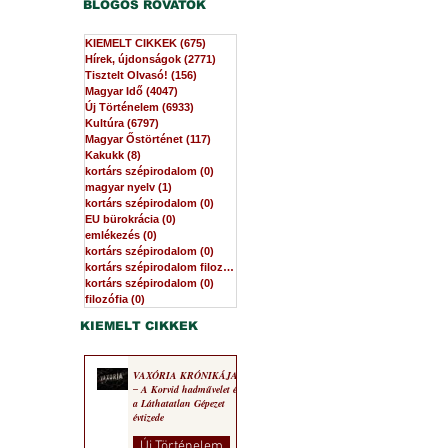
BLOGOS ROVATOK
KIEMELT CIKKEK
(675)
675 bejegyzés
Hírek, újdonságok
(2771)
2771 bejegyzés
Tisztelt Olvasó!
(156)
156 bejegyzés
Magyar Idő
(4047)
4047 bejegyzés
Új Történelem
(6933)
6933 bejegyzés
Kultúra
(6797)
6797 bejegyzés
Magyar Őstörténet
(117)
117 bejegyzés
Kakukk
(8)
8 bejegyzés
kortárs szépirodalom
(0)
0 bejegyzés
magyar nyelv
(1)
1 bejegyzés
kortárs szépirodalom
(0)
0 bejegyzés
EU bürokrácia
(0)
0 bejegyzés
emlékezés
(0)
0 bejegyzés
kortárs szépirodalom
(0)
0 bejegyzés
kortárs szépirodalom filozófia
(0)
0 bejegyzés
kortárs szépirodalom
(0)
0 bejegyzés
filozófia
(0)
0 bejegyzés
KIEMELT CIKKEK
VAXÓRIA KRÓNIKÁJA
‒ A Korvid hadművelet és
a Láthatatlan Gépezet
évtizede
Új Történelem