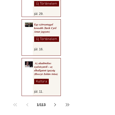
Új Történelem
júl. 29.
Egy szörnyeteggel
kevesebb (Tarik Cyril
Amar jegyzete)
Új Történelem
júl. 16.
Az akadémikus
nyelvészetről – az
elhallgatott igazság
(Hosszú Zoltán írása)
Kultúra
júl. 11.
1
/
113