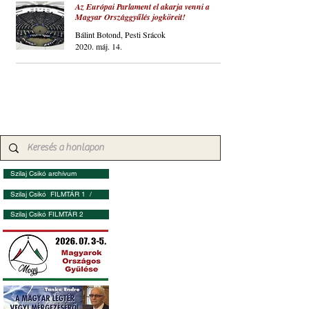
Az Európai Parlament el akarja venni a
Magyar Országgyűlés jogköreit!
Bálint Botond, Pesti Srácok
2020. máj. 14.
Szilaj Csikó archívum
Szilaj Csikó FILMTÁR 1 /
Szilaj Csikó FILMTÁR 2