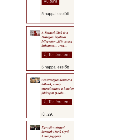
Kultúra
5 nappal ezelőtt
A Rothschildok és a
Pentagon bizalmas
feljegyzése: „Hét ország
kiiktatása… Irán
végleges legyőzése”
Új Történelem
6 nappal ezelőtt
Geostratégiai dosszié: a
háború, amely
megváltoztatta a hatalom
földrajzát (Laala
Bechetoula elemzése)
Új Történelem
júl. 29.
Egy szörnyeteggel
kevesebb (Tarik Cyril
Amar jegyzete)