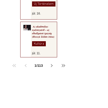
Új Történelem
júl. 16.
Az akadémikus
nyelvészetről – az
elhallgatott igazság
(Hosszú Zoltán írása)
Kultúra
júl. 11.
1
/
113
a MOGY honlapján