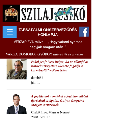
TÁRSADALMI ÖNSZERVEZŐDÉS
HONLAPJA
VERZÁR ÉVA művei – „Hogy valami nyomot
hagyjak magam után..."
VARGA DOMOKOS GYÖRGY művei
itt
és a
wikin
Pokol prof: Nem helyes, ha az államfő az
ismételt sértegetése ellenére fogadja a
kormányfőt! ‒ Nem értem
dombi52
jún. 1.
A jogállamot nem lehet a jogállam lábbal
tiprásával szolgálni. Gulyás Gergely a
Magyar Nemzetnek
Csekő Imre, Magyar Nemzet
2020. nov. 17.