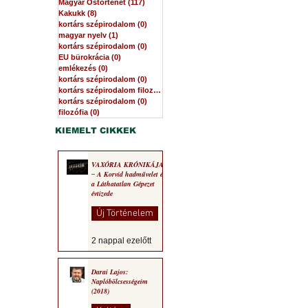
Magyar Őstörténet
(117)
117 bejegyzés
Kakukk
(8)
8 bejegyzés
kortárs szépirodalom
(0)
0 bejegyzés
magyar nyelv
(1)
1 bejegyzés
kortárs szépirodalom
(0)
0 bejegyzés
EU bürokrácia
(0)
0 bejegyzés
emlékezés
(0)
0 bejegyzés
kortárs szépirodalom
(0)
0 bejegyzés
kortárs szépirodalom filozófia
(0)
0 bejegyzés
kortárs szépirodalom
(0)
0 bejegyzés
filozófia
(0)
0 bejegyzés
KIEMELT CIKKEK
VAXÓRIA KRÓNIKÁJA
‒ A Korvid hadművelet és
a Láthatatlan Gépezet
évtizede
Új Történelem
2 nappal ezelőtt
Darai Lajos:
Naplóbölcsességeim
(2018)