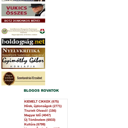
BOTZ DOMONKOS MŰVEI
BLOGOS ROVATOK
KIEMELT CIKKEK
(675)
675 bejegyzés
Hírek, újdonságok
(2771)
2771 bejegyzés
Tisztelt Olvasó!
(156)
156 bejegyzés
Magyar Idő
(4047)
4047 bejegyzés
Új Történelem
(6933)
6933 bejegyzés
Kultúra
(6799)
6799 bejegyzés