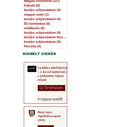
Magyar Őstörténet
(117)
117 bejegyzés
Kakukk
(8)
8 bejegyzés
kortárs szépirodalom
(0)
0 bejegyzés
magyar nyelv
(1)
1 bejegyzés
kortárs szépirodalom
(0)
0 bejegyzés
EU bürokrácia
(0)
0 bejegyzés
emlékezés
(0)
0 bejegyzés
kortárs szépirodalom
(0)
0 bejegyzés
kortárs szépirodalom filozófia
(0)
0 bejegyzés
kortárs szépirodalom
(0)
0 bejegyzés
filozófia
(0)
0 bejegyzés
KIEMELT CIKKEK
VAXÓRIA KRÓNIKÁJA
‒ A Korvid hadművelet és
a Láthatatlan Gépezet
évtizede
Új Történelem
4 nappal ezelőtt
Darai Lajos:
Naplóbölcsességeim
(2018)