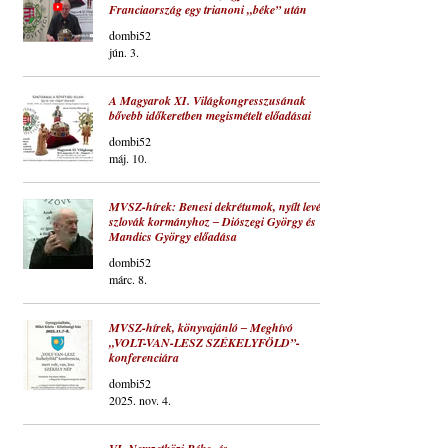
Franciaország egy trianoni „béke” után
dombi52
jún. 3.
A Magyarok XI. Világkongresszusának
bővebb időkeretben megismételt előadásai
dombi52
máj. 10.
MVSZ-hírek: Benesi dekrétumok, nyílt levél a
szlovák kormányhoz ‒ Diószegi György és
Mandics György előadása
dombi52
márc. 8.
MVSZ-hírek, könyvajánló ‒ Meghívó
„VOLT-VAN-LESZ SZÉKELYFÖLD”-
konferenciára
dombi52
2025. nov. 4.