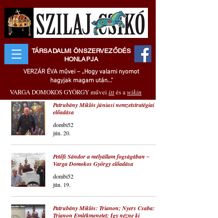
TÁRSADALMI ÖNSZERVEZŐDÉS
HONLAPJA
VERZÁR ÉVA művei – „Hogy valami nyomot
hagyjak magam után..."
VARGA DOMOKOS GYÖRGY művei
itt
és a
wikin
Patrubány Miklós júniusi nemzetstratégiai
előadása
dombi52
jún. 20.
Petőfi Sándor a mélyállam fogságában ‒
Varga Domokos György előadása
dombi52
jún. 19.
Patrubány Miklós: Trianon; Nyers Csaba:
Trianon Emlékmenetet; Így nézne ki