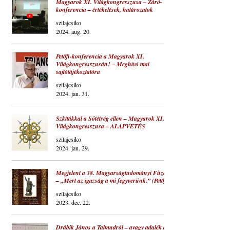
Magyarok XI. Világkongresszusa – Záró-
konferencia – értékelések, határozatok
szilajcsiko
2024. aug. 20.
Petőfi-konferencia a Magyarok XI.
Világkongresszusán! – Meghívó mai
sajtótájékoztatóra
szilajcsiko
2024. jan. 31.
Szkítákkal a Sötétség ellen – Magyarok XI.
Világkongresszusa – ALAPVETÉS
szilajcsiko
2024. jan. 29.
Megjelent a 38. Magyarságtudományi Füzet
– „Mert az igazság a mi fegyverünk.” (Petőfi)
szilajcsiko
2023. dec. 22.
Drábik János a Talmudról – avagy adalék a