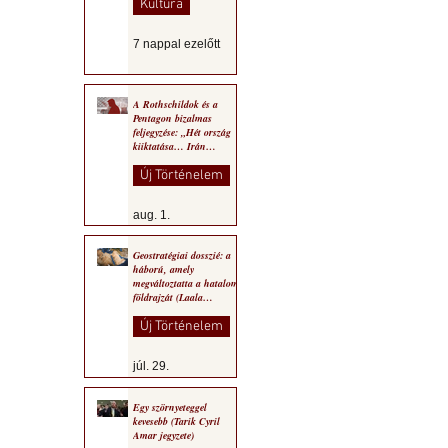
Kultúra
7 nappal ezelőtt
A Rothschildok és a
Pentagon bizalmas
feljegyzése: „Hét ország
kiiktatása… Irán
végleges legyőzése”
Új Történelem
aug. 1.
Geostratégiai dosszié: a
háború, amely
megváltoztatta a hatalom
földrajzát (Laala
Bechetoula elemzése)
Új Történelem
júl. 29.
Egy szörnyeteggel
kevesebb (Tarik Cyril
Amar jegyzete)