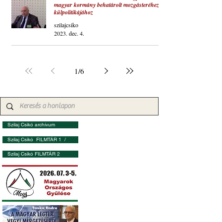
magyar kormány behatárolt mozgásteréhez,
külpolitikájához
szilajcsiko
2023. dec. 4.
1
/
6
Szilaj Csikó archívum
Szilaj Csikó FILMTÁR 1 /
Szilaj Csikó FILMTÁR 2