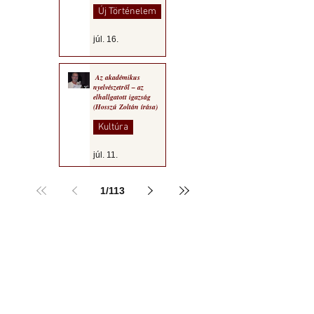
Új Történelem
júl. 16.
Az akadémikus
nyelvészetről – az
elhallgatott igazság
(Hosszú Zoltán írása)
Kultúra
júl. 11.
1
/
113
a MOGY honlapján