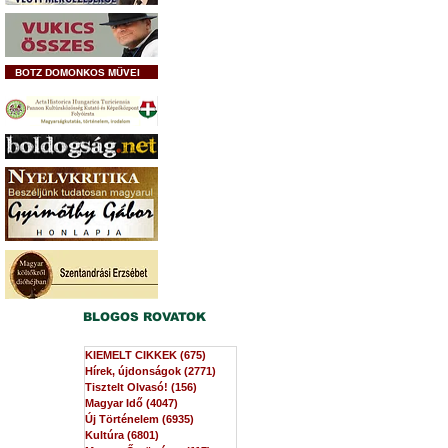
BOTZ DOMONKOS MŰVEI
BLOGOS ROVATOK
KIEMELT CIKKEK
(675)
675 bejegyzés
Hírek, újdonságok
(2771)
2771 bejegyzés
Tisztelt Olvasó!
(156)
156 bejegyzés
Magyar Idő
(4047)
4047 bejegyzés
Új Történelem
(6935)
6935 bejegyzés
Kultúra
(6801)
6801 bejegyzés