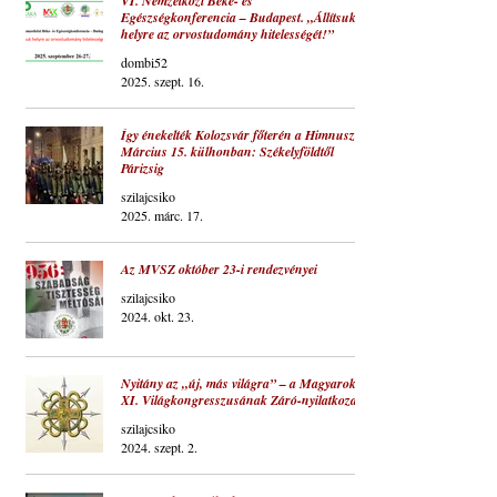
VI. Nemzetközi Béke- és
Egészségkonferencia – Budapest. „Állítsuk
helyre az orvostudomány hitelességét!”
dombi52
2025. szept. 16.
Így énekelték Kolozsvár főterén a Himnuszt –
Március 15. külhonban: Székelyföldtől
Párizsig
szilajcsiko
2025. márc. 17.
Az MVSZ október 23-i rendezvényei
szilajcsiko
2024. okt. 23.
Nyitány az „új, más világra” – a Magyarok
XI. Világkongresszusának Záró-nyilatkozata
szilajcsiko
2024. szept. 2.