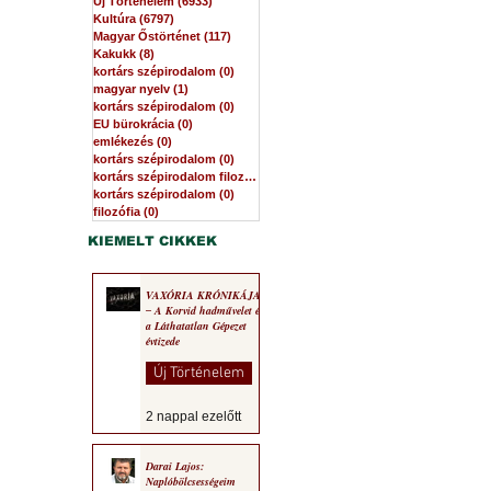
Új Történelem
(6933)
6933 bejegyzés
Kultúra
(6797)
6797 bejegyzés
Magyar Őstörténet
(117)
117 bejegyzés
Kakukk
(8)
8 bejegyzés
kortárs szépirodalom
(0)
0 bejegyzés
magyar nyelv
(1)
1 bejegyzés
kortárs szépirodalom
(0)
0 bejegyzés
EU bürokrácia
(0)
0 bejegyzés
emlékezés
(0)
0 bejegyzés
kortárs szépirodalom
(0)
0 bejegyzés
kortárs szépirodalom filozófia
(0)
0 bejegyzés
kortárs szépirodalom
(0)
0 bejegyzés
filozófia
(0)
0 bejegyzés
KIEMELT CIKKEK
VAXÓRIA KRÓNIKÁJA
‒ A Korvid hadművelet és
a Láthatatlan Gépezet
évtizede
Új Történelem
2 nappal ezelőtt
Darai Lajos:
Naplóbölcsességeim