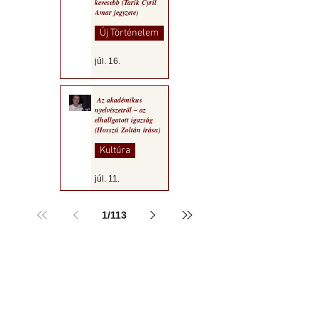
kevesebb (Tarik Cyril
Amar jegyzete)
Új Történelem
júl. 16.
Az akadémikus
nyelvészetről – az
elhallgatott igazság
(Hosszú Zoltán írása)
Kultúra
júl. 11.
1
/
113
a MOGY honlapján