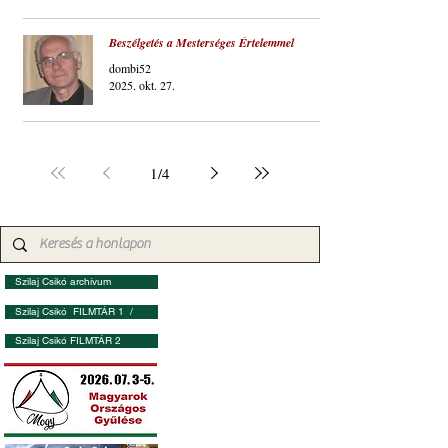
Beszélgetés a Mesterséges Értelemmel
dombi52
2025. okt. 27.
1
/
4
Szilaj Csikó archívum
Szilaj Csikó FILMTÁR 1 /
Szilaj Csikó FILMTÁR 2