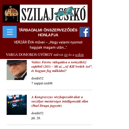
TÁRSADALMI ÖNSZERVEZŐDÉS
HONLAPJA
VERZÁR ÉVA művei – „Hogy valami nyomot
hagyjak magam után..."
VARGA DOMOKOS GYÖRGY művei
itt
és a
wikin
Vukics Ferenc válogatása a nemzetközi
sajtóból (283) ‒ Mi az „AI Kill Switch Act”,
és hogyan fog működni?
dombi52
7 nappal ezelőtt
A Kongresszus vészkapcsolót akar a
veszélyes mesterséges intelligenciák ellen
(Paul Dragu jegyzete)
dombi52
júl. 28.