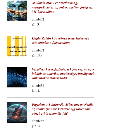
Az illúzió ára: Fenntarthatóság,
manipuláció és az emberi szellem jövője az
MI-korszakban
dombi52
júl. 3.
Hajdu Zoltán könyvének ismertetése egy
színvonalas e-folyóiratban
dombi52
jún. 30.
Veszélyes kereszteződés: a kijevi rezsim egyre
inkább az amerikai mesterséges intelligencia-
vállalatokra támaszkodik
dombi52
jún. 8.
Figyelem, AI-buborék: Miért tart az Nvidia és
az adatközpontok kiépítése egy történelmi
pénzügyi összeomlás felé
dombi52
jún. 3.