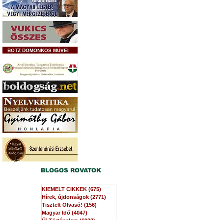
BOTZ DOMONKOS MŰVEI
BLOGOS ROVATOK
KIEMELT CIKKEK
(675)
675 bejegyzés
Hírek, újdonságok
(2771)
2771 bejegyzés
Tisztelt Olvasó!
(156)
156 bejegyzés
Magyar Idő
(4047)
4047 bejegyzés