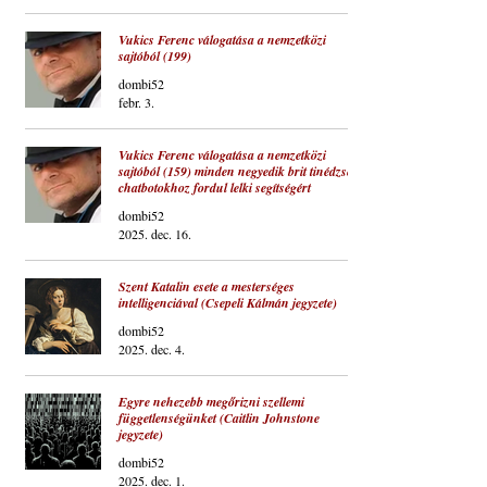
Vukics Ferenc válogatása a nemzetközi
sajtóból (199)
dombi52
febr. 3.
Vukics Ferenc válogatása a nemzetközi
sajtóból (159) minden negyedik brit tinédzser
chatbotokhoz fordul lelki segítségért
dombi52
2025. dec. 16.
Szent Katalin esete a mesterséges
intelligenciával (Csepeli Kálmán jegyzete)
dombi52
2025. dec. 4.
Egyre nehezebb megőrizni szellemi
függetlenségünket (Caitlin Johnstone
jegyzete)
dombi52
2025. dec. 1.