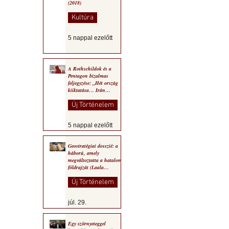
(2018)
Kultúra
5 nappal ezelőtt
A Rothschildok és a
Pentagon bizalmas
feljegyzése: „Hét ország
kiiktatása… Irán
végleges legyőzése”
Új Történelem
5 nappal ezelőtt
Geostratégiai dosszié: a
háború, amely
megváltoztatta a hatalom
földrajzát (Laala
Bechetoula elemzése)
Új Történelem
júl. 29.
Egy szörnyeteggel