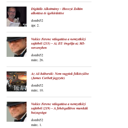
Digitális Alkotmány ‒ Hosszú Zoltán
alkotása és igehirdetése
dombi52
ápr. 2.
Vukics Ferenc válogatása a nemzetközi
sajtóból (233) ‒ Az EU öngólja az MI-
versenyben
dombi52
márc. 26.
Az AI-háborúk: Nem vagytok felkészülve
(James Corbett jegyzete)
dombi52
márc. 10.
Vukics Ferenc válogatása a nemzetközi
sajtóból (219) ‒ A fehérgalléros munkák
hazugsága
dombi52
márc. 1.