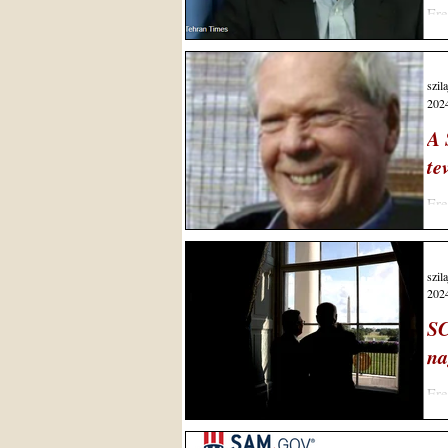
Ere
29,
szil
2024
A 
te
Ere
Bac
szil
2024
SC
na
Ere
Con
brit