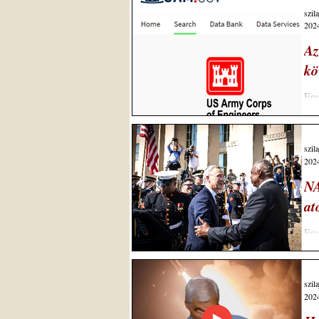
szil
2024
Az
kö
Ere
agr
szil
2024
NA
at
Ere
War
szil
2024