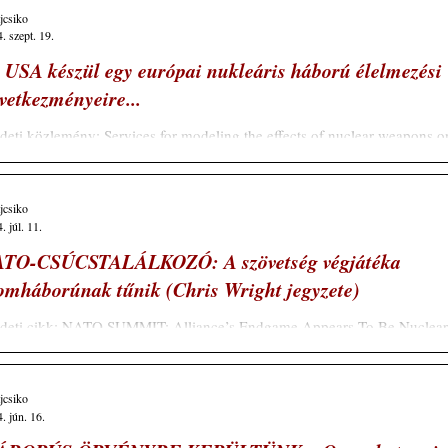
ajcsiko
. szept. 19.
 USA készül egy európai nukleáris háború élelmezési
vetkezményeire...
deti közlemény: Services for modeling the effects of nuclear weapons o
icultural systems https://sam.gov/opp/505b2b2cb4c140239c054...
ajcsiko
. júl. 11.
TO-CSÚCSTALÁLKOZÓ: A szövetség végjátéka
omháborúnak tűnik (Chris Wright jegyzete)
deti cikk: NATO SUMMIT: Alliance’s Endgame Appears To Be Nuclear
, By Chris Wright, Common Dreams, July 9, 2024 Schiller Mária...
ajcsiko
. jún. 16.