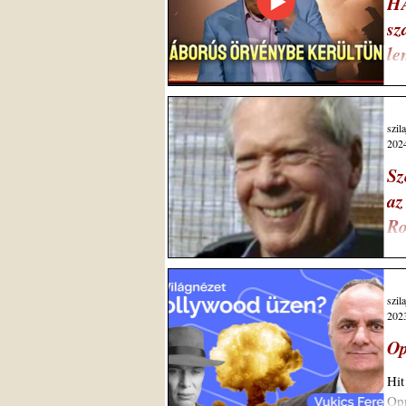
H
sz
le
red
leg
szil
2024
Sz
az
Ro
Ere
Sch
szil
2023
Op
Hit
Opp