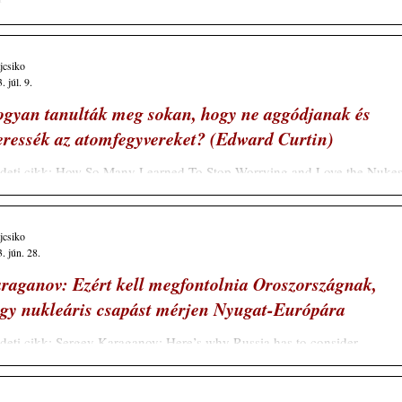
ajcsiko
. júl. 9.
gyan tanulták meg sokan, hogy ne aggódjanak és
eressék az atomfegyvereket? (Edward Curtin)
deti cikk: How So Many Learned To Stop Worrying and Love the Nukes
Edward Curtin, July 8, 2023 Schiller Mária küldeménye A...
ajcsiko
. jún. 28.
raganov: Ezért kell megfontolnia Oroszországnak,
gy nukleáris csapást mérjen Nyugat-Európára
deti cikk: Sergey Karaganov: Here’s why Russia has to consider
nching a nuclear strike on Western Europe, 27 Jun, 2023, HomeRussia..