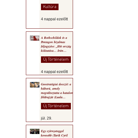
Kultúra
4 nappal ezelőtt
A Rothschildok és a
Pentagon bizalmas
feljegyzése: „Hét ország
kiiktatása… Irán
végleges legyőzése”
Új Történelem
4 nappal ezelőtt
Geostratégiai dosszié: a
háború, amely
megváltoztatta a hatalom
földrajzát (Laala
Bechetoula elemzése)
Új Történelem
júl. 29.
Egy szörnyeteggel
kevesebb (Tarik Cyril