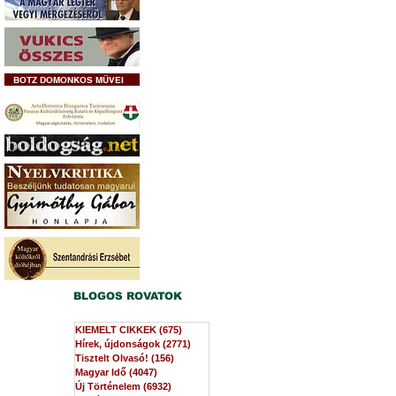
BOTZ DOMONKOS MŰVEI
BLOGOS ROVATOK
KIEMELT CIKKEK
(675)
675 bejegyzés
Hírek, újdonságok
(2771)
2771 bejegyzés
Tisztelt Olvasó!
(156)
156 bejegyzés
Magyar Idő
(4047)
4047 bejegyzés
Új Történelem
(6932)
6932 bejegyzés