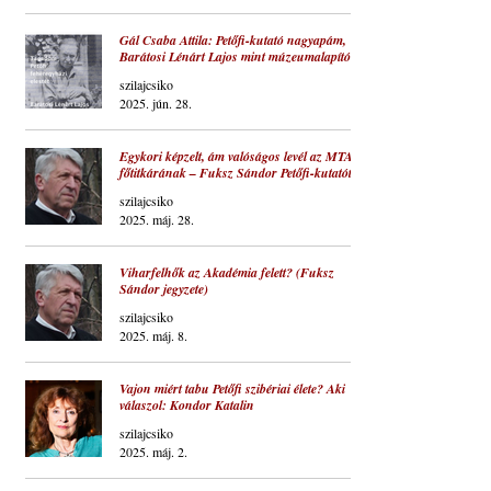
Gál Csaba Attila: Petőfi-kutató nagyapám,
Barátosi Lénárt Lajos mint múzeumalapító
szilajcsiko
2025. jún. 28.
Egykori képzelt, ám valóságos levél az MTA
főtitkárának – Fuksz Sándor Petőfi-kutatótól
szilajcsiko
2025. máj. 28.
Viharfelhők az Akadémia felett? (Fuksz
Sándor jegyzete)
szilajcsiko
2025. máj. 8.
Vajon miért tabu Petőfi szibériai élete? Aki
válaszol: Kondor Katalin
szilajcsiko
2025. máj. 2.