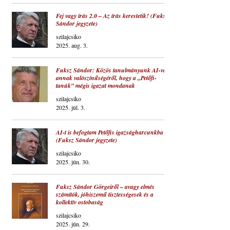
Fej vagy írás 2.0 – Az írás kerestetik! (Fuksz
Sándor jegyzete)
szilajcsiko
2025. aug. 3.
Fuksz Sándor: Közös tanulmányunk AI-val
annak valószínűségéről, hogy a „Petőfi-
tanúk” mégis igazat mondanak
szilajcsiko
2025. júl. 3.
AI-t is befogtam Petőfis igazságharcunkba
(Fuksz Sándor jegyzete)
szilajcsiko
2025. jún. 30.
Fuksz Sándor Görgeiről – avagy elmés
számítók, jóhiszemű tisztességesek és a
kollektív ostobaság
szilajcsiko
2025. jún. 29.