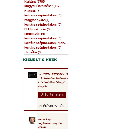
Kultúra
(6795)
6795 bejegyzés
Magyar Őstörténet
(117)
117 bejegyzés
Kakukk
(8)
8 bejegyzés
kortárs szépirodalom
(0)
0 bejegyzés
magyar nyelv
(1)
1 bejegyzés
kortárs szépirodalom
(0)
0 bejegyzés
EU bürokrácia
(0)
0 bejegyzés
emlékezés
(0)
0 bejegyzés
kortárs szépirodalom
(0)
0 bejegyzés
kortárs szépirodalom filozófia
(0)
0 bejegyzés
kortárs szépirodalom
(0)
0 bejegyzés
filozófia
(0)
0 bejegyzés
KIEMELT CIKKEK
VAXÓRIA KRÓNIKÁJA
‒ A Korvid hadművelet és
a Láthatatlan Gépezet
évtizede
Új Történelem
19 órával ezelőtt
Darai Lajos:
Naplóbölcsességeim
(2018)