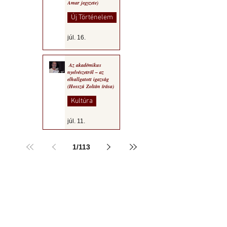
Amar jegyzete)
Új Történelem
júl. 16.
Az akadémikus
nyelvészetről – az
elhallgatott igazság
(Hosszú Zoltán írása)
Kultúra
júl. 11.
1
/
113
a MOGY honlapján