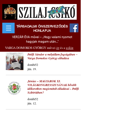
TÁRSADALMI ÖNSZERVEZŐDÉS
HONLAPJA
VERZÁR ÉVA művei – „Hogy valami nyomot
hagyjak magam után..."
VARGA DOMOKOS GYÖRGY művei
itt
és a
wikin
Petőfi Sándor a mélyállam fogságában ‒
Varga Domokos György előadása
dombi52
jún. 19.
Június – MAGYAROK XI.
VILÁGKONGRESSZUSÁNAK bővebb
időkeretben megismételt előadásai – Petőfi
Szibériában?
dombi52
jún. 12.