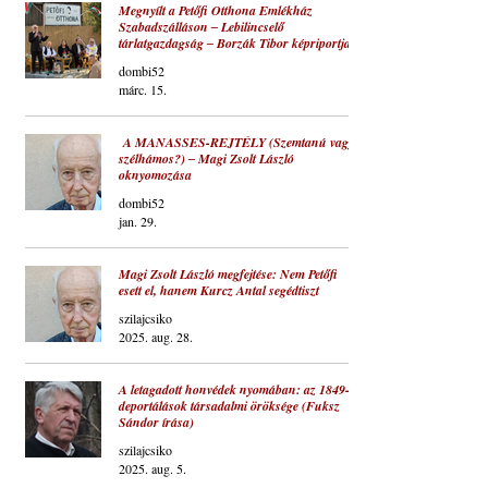
Megnyílt a Petőfi Otthona Emlékház
Szabadszálláson ‒ Lebilincselő
tárlatgazdagság ‒ Borzák Tibor képriportja
dombi52
márc. 15.
A MANASSES-REJTÉLY (Szemtanú vagy
szélhámos?) ‒ Magi Zsolt László
oknyomozása
dombi52
jan. 29.
Magi Zsolt László megfejtése: Nem Petőfi
esett el, hanem Kurcz Antal segédtiszt
szilajcsiko
2025. aug. 28.
A letagadott honvédek nyomában: az 1849-es
deportálások társadalmi öröksége (Fuksz
Sándor írása)
szilajcsiko
2025. aug. 5.