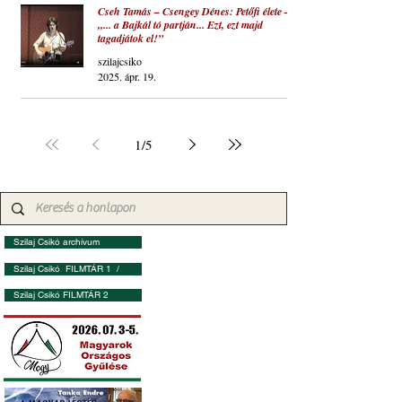
Cseh Tamás – Csengey Dénes: Petőfi élete –
„... a Bajkál tó partján... Ezt, ezt majd
tagadjátok el!”
szilajcsiko
2025. ápr. 19.
1
/
5
Szilaj Csikó archívum
Szilaj Csikó FILMTÁR 1 /
Szilaj Csikó FILMTÁR 2