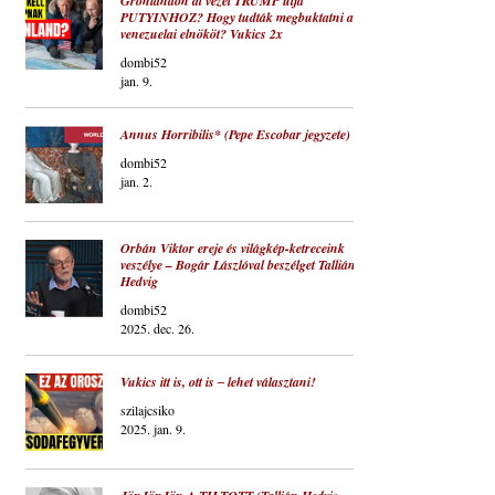
Grönlandon át vezet TRUMP útja
PUTYINHOZ? Hogy tudták megbuktatni a
venezuelai elnököt? Vukics 2x
dombi52
jan. 9.
Annus Horribilis* (Pepe Escobar jegyzete)
dombi52
jan. 2.
Orbán Viktor ereje és világkép-ketreceink
veszélye – Bogár Lászlóval beszélget Tallián
Hedvig
dombi52
2025. dec. 26.
Vukics itt is, ott is ‒ lehet választani!
szilajcsiko
2025. jan. 9.