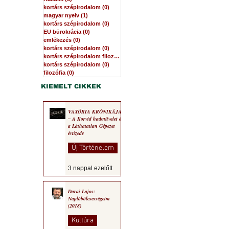
kortárs szépirodalom
(0)
0 bejegyzés
magyar nyelv
(1)
1 bejegyzés
kortárs szépirodalom
(0)
0 bejegyzés
EU bürokrácia
(0)
0 bejegyzés
emlékezés
(0)
0 bejegyzés
kortárs szépirodalom
(0)
0 bejegyzés
kortárs szépirodalom filozófia
(0)
0 bejegyzés
kortárs szépirodalom
(0)
0 bejegyzés
filozófia
(0)
0 bejegyzés
KIEMELT CIKKEK
VAXÓRIA KRÓNIKÁJA
‒ A Korvid hadművelet és
a Láthatatlan Gépezet
évtizede
Új Történelem
3 nappal ezelőtt
Darai Lajos:
Naplóbölcsességeim
(2018)
Kultúra