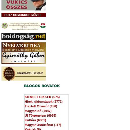
BOTZ DOMONKOS MŰVEI
BLOGOS ROVATOK
KIEMELT CIKKEK
(675)
675 bejegyzés
Hírek, újdonságok
(2771)
2771 bejegyzés
Tisztelt Olvasó!
(156)
156 bejegyzés
Magyar Idő
(4047)
4047 bejegyzés
Új Történelem
(6935)
6935 bejegyzés
Kultúra
(6801)
6801 bejegyzés
Magyar Őstörténet
(117)
117 bejegyzés
Kakukk
(8)
8 bejegyzés