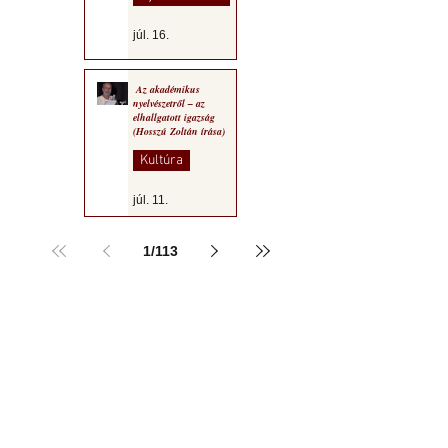
júl. 16.
Az akadémikus
nyelvészetről – az
elhallgatott igazság
(Hosszú Zoltán írása)
Kultúra
júl. 11.
1
/
113
a MOGY honlapján