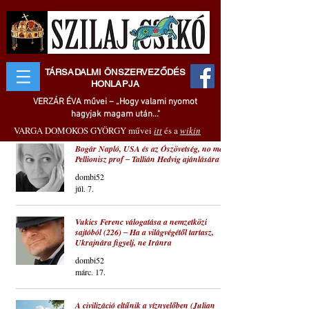
TÁRSADALMI ÖNSZERVEZŐDÉS
HONLAPJA
VERZÁR ÉVA művei – „Hogy valami nyomot
hagyjak magam után..."
VARGA DOMOKOS GYÖRGY művei
itt
és a
wikin
Bogár Napló, USA és az Ószövetség, no meg
Pellionisz prof ‒ Tallián Hedvig ajánlására
dombi52
júl. 7.
Vukics Ferenc válogatása a nemzetközi
sajtóból (226) ‒ Ha a világvégétől tartasz,
Ukrajnára figyelj, ne Iránra
dombi52
márc. 17.
A civilizáció eltűnik a víznyelőben (Julian