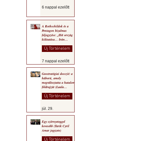
6 nappal ezelőtt
A Rothschildok és a
Pentagon bizalmas
feljegyzése: „Hét ország
kiiktatása… Irán
végleges legyőzése”
Új Történelem
7 nappal ezelőtt
Geostratégiai dosszié: a
háború, amely
megváltoztatta a hatalom
földrajzát (Laala
Bechetoula elemzése)
Új Történelem
júl. 29.
Egy szörnyeteggel
kevesebb (Tarik Cyril
Amar jegyzete)
Új Történelem