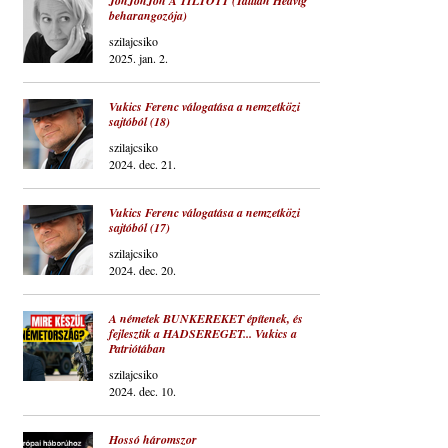
JönJönJön A TILTOTT (Tallián Hedvig
beharangozója)
szilajcsiko
2025. jan. 2.
Vukics Ferenc válogatása a nemzetközi
sajtóból (18)
szilajcsiko
2024. dec. 21.
Vukics Ferenc válogatása a nemzetközi
sajtóból (17)
szilajcsiko
2024. dec. 20.
A németek BUNKEREKET építenek, és
fejlesztik a HADSEREGET... Vukics a
Patriótában
szilajcsiko
2024. dec. 10.
Hossó háromszor