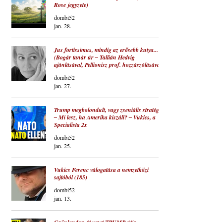
Rose jegyzete)
dombi52
jan. 28.
Jus fortissimus, mindig az erősebb kutya...
(Bogár tanár úr ‒ Tallián Hedvig
ajánlásával, Pellionisz prof. hozzászólásával)
dombi52
jan. 27.
Trump megbolondult, vagy zseniális stratéga?
‒ Mi lesz, ha Amerika kiszáll? ‒ Vukics, a
Specialista 2x
dombi52
jan. 25.
Vukics Ferenc válogatása a nemzetközi
sajtóból (185)
dombi52
jan. 13.