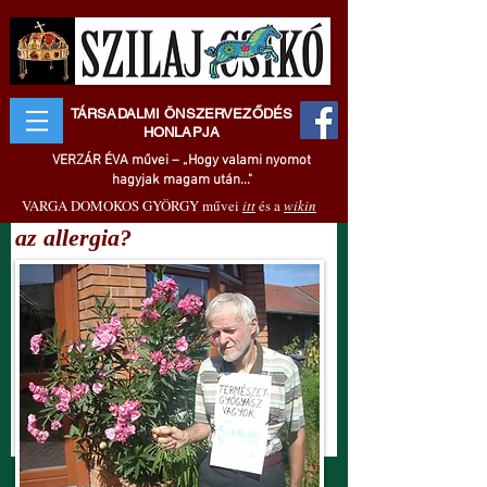
TÁRSADALMI ÖNSZERVEZŐDÉS
HONLAPJA
BORZA ZOLTÁN
VERZÁR ÉVA művei – „Hogy valami nyomot
Hiú remény? –
hagyjak magam után..."
Avagy miként szüntethető meg
VARGA DOMOKOS GYÖRGY művei
itt
és a
wikin
az allergia?