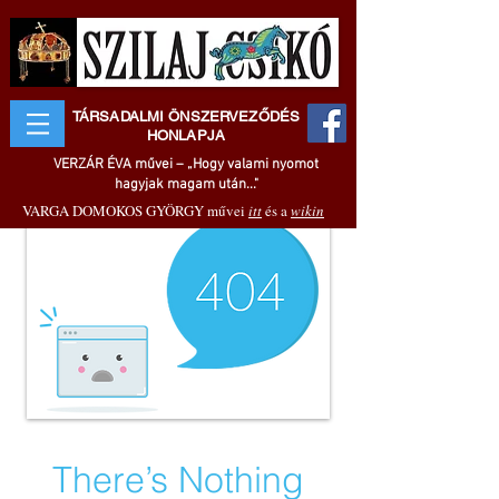
TÁRSADALMI ÖNSZERVEZŐDÉS
HONLAPJA
VERZÁR ÉVA művei – „Hogy valami nyomot
hagyjak magam után..."
VARGA DOMOKOS GYÖRGY művei
itt
és a
wikin
There’s Nothing