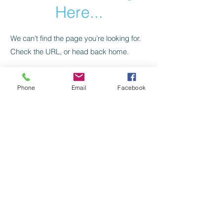
Here...
We can’t find the page you’re looking for.
Check the URL, or head back home.
Go Home
Phone
Email
Facebook
Levelezés, kapcsolat:
SZILAJ CSIKÓ SZERKESZTŐSÉG:
szilajcsiko.info(kukac)gmail.com
Vissza a főoldalra