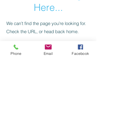
Here...
We can’t find the page you’re looking for.
Check the URL, or head back home.
Go Home
Phone
Email
Facebook
Levelezés, kapcsolat:
SZILAJ CSIKÓ SZERKESZTŐSÉG:
szilajcsiko.info(kukac)gmail.com
Vissza a főoldalra