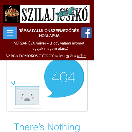
TÁRSADALMI ÖNSZERVEZŐDÉS
HONLAPJA
VERZÁR ÉVA művei – „Hogy valami nyomot
hagyjak magam után..."
VARGA DOMOKOS GYÖRGY művei
itt
és a
wikin
There’s Nothing