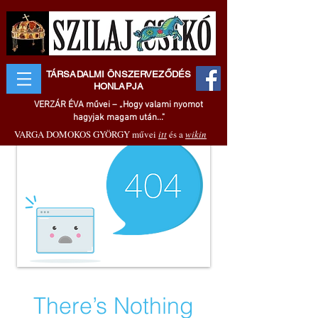
TÁRSADALMI ÖNSZERVEZŐDÉS
HONLAPJA
VERZÁR ÉVA művei – „Hogy valami nyomot
hagyjak magam után..."
VARGA DOMOKOS GYÖRGY művei
itt
és a
wikin
There’s Nothing