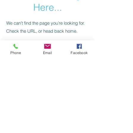
Here...
We can’t find the page you’re looking for.
Check the URL, or head back home.
Go Home
Phone
Email
Facebook
Levelezés, kapcsolat:
SZILAJ CSIKÓ SZERKESZTŐSÉG:
szilajcsiko.info(kukac)gmail.com
Vissza a főoldalra