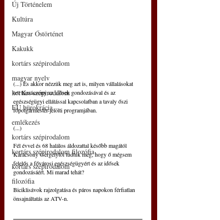
Új Történelem
Kultúra
Magyar Őstörténet
Kakukk
kortárs szépirodalom
magyar nyelv
(...) És akkor nézzük meg azt is, milyen vállalásokat 
kortárs szépirodalom
tett Karácsony az idősek gondozásával és az 
egészségügyi ellátással kapcsolatban a tavaly őszi 
EU bürokrácia
főpolgármester-jelölti programjában.
emlékezés
(...)
kortárs szépirodalom
Fél évvel és 68 halálos áldozattal később magától 
kortárs szépirodalom filozófia
Karácsony Gergelytől tudtuk meg, hogy ő mégsem 
felelős a fővárosi egészségügyért és az idősek 
kortárs szépirodalom
gondozásáért. Mi marad tehát?
filozófia
Biciklisávok rajzolgatása és páros napokon férfiatlan 
önsajnáltatás az ATV-n.