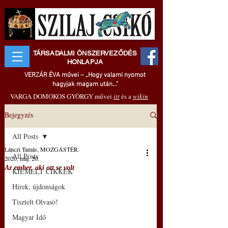
TÁRSADALMI ÖNSZERVEZŐDÉS
HONLAPJA
VERZÁR ÉVA művei – „Hogy valami nyomot
hagyjak magam után..."
VARGA DOMOKOS GYÖRGY művei
itt
és a
wikin
Bejegyzés
All Posts
Lánczi Tamás, MOZGÁSTÉR
All Posts
2020. máj. 20.
Az ember, aki ott se volt
KIEMELT CIKKEK
Hírek, újdonságok
Tisztelt Olvasó!
Magyar Idő