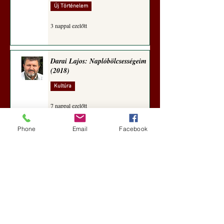
Új Történelem
3 nappal ezelőtt
Darai Lajos: Naplóbölcsességeim
(2018)
Kultúra
7 nappal ezelőtt
Phone
Email
Facebook
A Rothschildok és a Pentagon
bizalmas feljegyzése: „Hét ország
kiiktatása… Irán végleges
legyőzése”
Új Történelem
aug. 1.