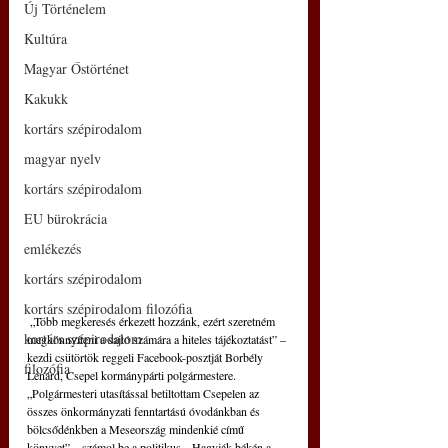
Új Történelem
Kultúra
Magyar Őstörténet
Kakukk
kortárs szépirodalom
magyar nyelv
kortárs szépirodalom
EU bürokrácia
emlékezés
kortárs szépirodalom
kortárs szépirodalom filozófia
 „Több megkeresés érkezett hozzánk, ezért szeretném 
kortárs szépirodalom
megkönnyíteni a sajtó számára a hiteles tájékoztatást” – 
kezdi csütörtök reggeli Facebook-posztját Borbély 
filozófia
Lénárd, Csepel kormánypárti polgármestere.
„Polgármesteri utasítással betiltottam Csepelen az 
összes önkormányzati fenntartású óvodánkban és 
bölcsődénkben a Meseország mindenkié című 
könyvet” – számol be a politikus. „Hagyják békén a 