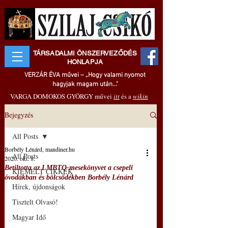
TÁRSADALMI ÖNSZERVEZŐDÉS
HONLAPJA
VERZÁR ÉVA művei – „Hogy valami nyomot
hagyjak magam után..."
VARGA DOMOKOS GYÖRGY művei
itt
és a
wikin
Bejegyzés
All Posts
Borbély Lénárd, mandiner.hu
All Posts
2020. okt. 8.
Betiltotta az LMBTQ-mesekönyvet a csepeli
KIEMELT CIKKEK
óvodákban és bölcsődékben Borbély Lénárd
Hírek, újdonságok
Tisztelt Olvasó!
Magyar Idő