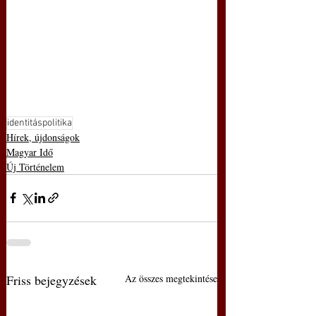
identitáspolitika
Hírek, újdonságok
Magyar Idő
Új Történelem
Friss bejegyzések
Az összes megtekintése