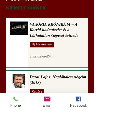
sorozata (1771)
(2022)
KIEMELT CIKKEK
VAXÓRIA KRÓNIKÁJA ‒ A
Korvid hadművelet és a
Láthatatlan Gépezet évtizede
Új Történelem
2 nappal ezelőtt
Darai Lajos: Naplóbölcsességeim
(2018)
Kultúra
5 nappal ezelőtt
Phone
Email
Facebook
A Rothschildok és a Pentagon