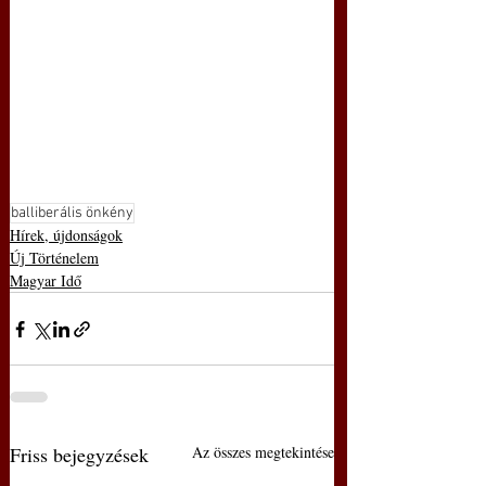
balliberális önkény
Hírek, újdonságok
Új Történelem
Magyar Idő
Friss bejegyzések
Az összes megtekintése