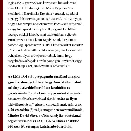
leginkább a gyermekkori környezeti hatások miatt 
alakul ki. A londoni Queen Mary Egyetem és a 
stockholmi Karolinska Egyetem végezték az eddigi 
legnagyobb ikervizsgálatot, s kutatásuk azt bizonyítja, 
hogy a főszerepet a véletlenszerű környezeti tényezők, 
az egyéni tapasztalatok játsszák, a genetikai háttér 
szerepe sokkal kisebb, mint azt korábban sejtették. 
Erről beszélt a napokban Bagdy Emőke, az ismert 
pszichológusprofesszor is, aki a következőket mondta: 
„A korai érzékenyítés azért veszélyes, mert a szociális 
behatások olyan erőteljesek tudnak lenni, hogy 
megakadályozhatják a szabályozó gén kinyílását vagy 
módosíthatják azt, ami tovább is örökítődik.”
Az LMBTQI stb. propaganda ráadásul annyira 
gyors eredményeket hoz, hogy Amerikában, ahol 
néhány évtizeddel korábban kezdődött az 
„érzékenyítés”, s ahol már a gyermekeket is évek 
óta szexuális aberrációval tömik, mára az ilyen 
„felvilágosításon” átesett korosztálynak már csak 
a 70 százaléka (!) vallja magát heteroszexuálisnak. 
Mindez David Shor, a Civis Analytics adatelemző 
cég kutatásaiból és az UCLA Williams Institute 
350 ezer fős országos kutatásából derült ki.