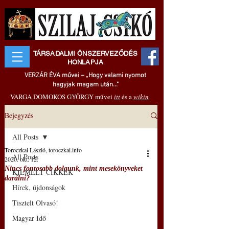
TÁRSADALMI ÖNSZERVEZŐDÉS
HONLAPJA
VERZÁR ÉVA művei – „Hogy valami nyomot
hagyjak magam után..."
VARGA DOMOKOS GYÖRGY művei
itt
és a
wikin
Bejegyzés
All Posts
Toroczkai László, toroczkai.info
All Posts
2020. okt. 12.
Nincs fontosabb dolgunk, mint mesekönyveket
KIEMELT CIKKEK
darálni?
Hírek, újdonságok
Tisztelt Olvasó!
Magyar Idő