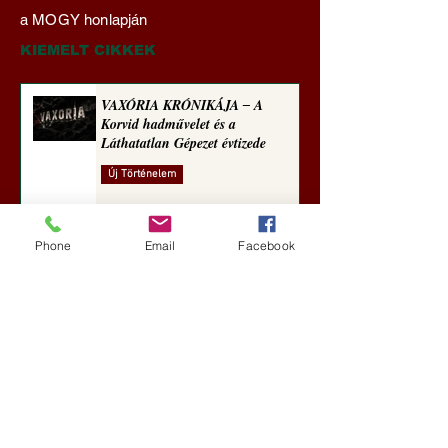
Transzhumanizmus és
‒ A Korvid hadműv
a MOGY honlapján
technomorál ‒ 21/28.
és a Láthatatlan Gé
Rugalmas technomorál:
évtizede
KIEMELT CIKKEK
alázatosság
VAXÓRIA KRÓNIKÁJA ‒ A
Korvid hadművelet és a
Láthatatlan Gépezet évtizede
Új Történelem
2 nappal ezelőtt
Phone
Email
Facebook
Darai Lajos: Naplóbölcsességeim
(2018)
Kultúra
5 nappal ezelőtt