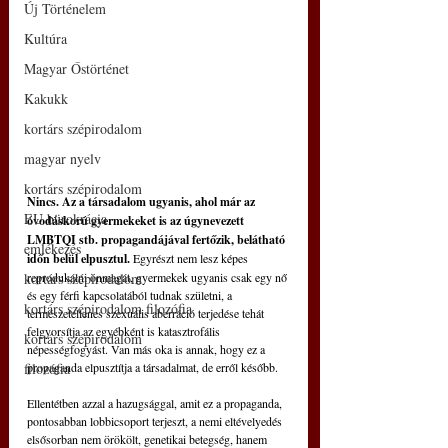
Új Történelem
Kultúra
Magyar Őstörténet
Kakukk
kortárs szépirodalom
magyar nyelv
kortárs szépirodalom
Nincs. Az a társadalom ugyanis, ahol már az 
EU bürokrácia
óvodáskorú gyermekeket is az úgynevezett 
LMBTQI stb. propagandájával fertőzik, belátható 
emlékezés
időn belül elpusztul.
 Egyrészt nem lesz képes 
kortárs szépirodalom
reprodukálni önmagát, gyermekek ugyanis csak egy nő 
és egy férfi kapcsolatából tudnak születni, a 
kortárs szépirodalom filozófia
természetellenes szexuális aberráció terjedése tehát 
felgyorsítja az egyébként is katasztrofális 
kortárs szépirodalom
népességfogyást. Van más oka is annak, hogy ez a 
filozófia
propaganda elpusztítja a társadalmat, de erről később.
Ellentétben azzal a hazugsággal, amit ez a propaganda, 
pontosabban lobbicsoport terjeszt, a nemi eltévelyedés 
elsősorban nem örökölt, genetikai betegség, hanem 