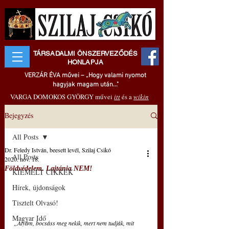
TÁRSADALMI ÖNSZERVEZŐDÉS
HONLAPJA
VERZÁR ÉVA művei – „Hogy valami nyomot
hagyjak magam után..."
VARGA DOMOKOS GYÖRGY művei
itt
és a
wikin
Bejegyzés
All Posts
Dr. Feledy István, beesett levél, Szilaj Csikó
All Posts
2020. nov. 18.
Földvédelem. Lajtánia NEM!
KIEMELT CIKKEK
Hírek, újdonságok
Tisztelt Olvasó!
Magyar Idő
„Atyám, bocsáss meg nekik, mert nem tudják, mit 