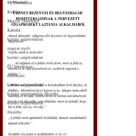
cselekszenek”
Új Történelem
Kultúra
ÜZENET BEZENYEI ÉS HEGYESHALMI 
HONFITÁRSAIMNAK A TERVEZETT 
Magyar Őstörténet
GIGAPROJEKT LAJTÁNIA ALKALMÁBÓL
Kakukk
Álmok álmodói, világraszóló bezenyei és hegyeshalmi 
kortárs szépirodalom
Magyarok!
magyar nyelv
Vigyázzatok a strázsán!
kortárs szépirodalom
„…..ne adjátok el a földet örök áron, mert a föld az 
EU bürokrácia
enyém és ti csak jövevények és zsellérek vagytok e 
földön.”
emlékezés
kortárs szépirodalom
„Makacsul ragaszkodjál a birtokodban levő házhoz és 
földhöz, bármilyen kicsi legyen is az. Idegen nemzetből 
kortárs szépirodalom filozófia
valónak el ne add, semmi áron és semmi körülmények 
között sem házadat, sem földedet, mert ne feledd, hogy 
kortárs szépirodalom
kié a föld, azé az ország.”
filozófia
„A földet nem apáinktól örököltük, hanem unokáinktól 
kaptuk kölcsön.”
További részletek a mellékletben 
itt
 és 
itt
!