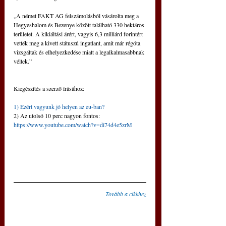
„A német FAKT AG felszámolásból vásárolta meg a 
Hegyeshalom és Bezenye között található 330 hektáros 
területet. A kikiáltási árért, vagyis 6,3 milliárd forintért 
vették meg a kivett státuszú ingatlant, amit már régóta 
vizsgáltak és elhelyezkedése miatt a legalkalmasabbnak 
véltek.”     
Kiegészítés a szerző írásához:
1) Ezért vagyunk jó helyen az eu-ban?
2) Az utolsó 10 perc nagyon fontos: 
https://www.youtube.com/watch?v=di74d4e5zrM
Tovább a cikkhez