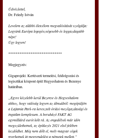
Üdvözlettel,
Dr. Feledy István
Levelem az alábbi életcélom megvalósítását szolgálja:
Legyünk Európa legegészségesebb és leggazdagabb 
népe!
Úgy legyen!
*****************************
Megjegyzés:
Gigaprojekt. Kertészeti termelési, feldolgozási és 
logisztikai központ épül Hegyeshalom és Bezenye 
határában.
„Egyre közelebb kerül Bezenye és Hegyeshalom 
ahhoz, hogy valóság legyen az álmukból: megépüljön 
a Lajtania Park-ra keresztelt óriási mezőgazdasági és 
ingatlan komplexum. A beruházó FAKT AG 
egymilliárd eurót költ rá. Az engedélyek már idén 
megszülethetnek, az építkezés 2021 első felében 
kezdődhet. Még nem dőlt el, mely magyar cégek 
nyerhetnek itt megrendelést a németek mellett.”