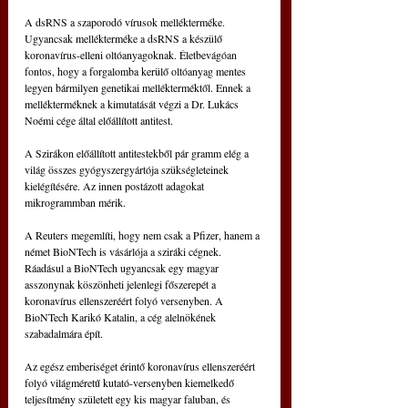
A dsRNS a szaporodó vírusok mellékterméke. 
Ugyancsak mellékterméke a dsRNS a készülő 
koronavírus-elleni oltóanyagoknak. Életbevágóan 
fontos, hogy a forgalomba kerülő oltóanyag mentes 
legyen bármilyen genetikai mellékterméktől. Ennek a 
mellékterméknek a kimutatását végzi a Dr. Lukács 
Noémi cége által előállított antitest.
A Szirákon előállított antitestekből pár gramm elég a 
világ összes gyógyszergyártója szükségleteinek 
kielégítésére. Az innen postázott adagokat 
mikrogrammban mérik.
A Reuters megemlíti, hogy nem csak a Pfizer, hanem a 
német BioNTech is vásárlója a sziráki cégnek. 
Ráadásul a BioNTech ugyancsak egy magyar 
asszonynak köszönheti jelenlegi főszerepét a 
koronavírus ellenszeréért folyó versenyben. A 
BioNTech Karikó Katalin, a cég alelnökének 
szabadalmára épít.
Az egész emberiséget érintő koronavírus ellenszeréért 
folyó világméretű kutató-versenyben kiemelkedő 
teljesítmény született egy kis magyar faluban, és 