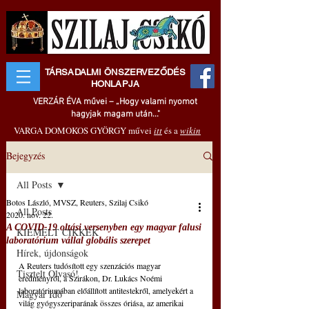
TÁRSADALMI ÖNSZERVEZŐDÉS
HONLAPJA
VERZÁR ÉVA művei – „Hogy valami nyomot
hagyjak magam után..."
VARGA DOMOKOS GYÖRGY művei
itt
és a
wikin
Bejegyzés
All Posts
Botos László, MVSZ, Reuters, Szilaj Csikó
All Posts
2020. nov. 22.
A COVID-19 oltási versenyben egy magyar falusi
KIEMELT CIKKEK
laboratórium vállal globális szerepet
Hírek, újdonságok
A Reuters tudósított egy szenzációs magyar 
Tisztelt Olvasó!
eredményről, a Szirákon, Dr. Lukács Noémi 
laboratóriumában előállított antitestekről, amelyekért a 
Magyar Idő
világ gyógyszeriparának összes óriása, az amerikai 