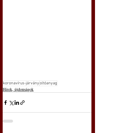
koronavírus-járvány
oltóanyag
Hírek, újdonságok