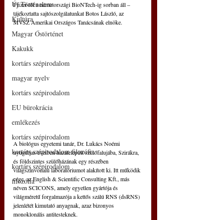
Új Történelem
Pfizer-től a németországi BioNTech-ig sorban áll – 
tájékoztatta sajtószolgálatunkat Botos László, az 
Kultúra
MVSZ Amerikai Országos Tanácsának elnöke.
Magyar Őstörténet
Kakukk
kortárs szépirodalom
magyar nyelv
kortárs szépirodalom
EU bürokrácia
emlékezés
kortárs szépirodalom
A biológus egyetemi tanár, Dr. Lukács Noémi 
kortárs szépirodalom filozófia
nyugdíjas éveiben hazatelepült szülőfalujába, Szirákra, 
és földszintes szülőházának egy részében 
kortárs szépirodalom
világszínvonalú laboratóriumot alakított ki. Itt működik 
cége, az English & Scientific Consulting Kft., más 
filozófia
néven SCICONS, amely egyetlen gyártója és 
világméretű forgalmazója a kettős szálú RNS (dsRNS) 
jelenlétét kimutató anyagnak, azaz bizonyos 
monoklonális antitesteknek.