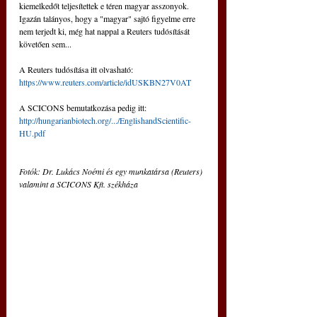
kiemelkedőt teljesítettek e téren magyar asszonyok. 
Igazán talányos, hogy a "magyar" sajtó figyelme erre 
nem terjedt ki, még hat nappal a Reuters tudósítását 
követően sem...
A Reuters tudósítása itt olvasható: 
https://www.reuters.com/article/idUSKBN27V0AT
A SCICONS bemutatkozása pedig itt: 
http://hungarianbiotech.org/.../EnglishandScientific-
HU.pdf
Fotók: Dr. Lukács Noémi és egy munkatársa (Reuters) 
valamint a SCICONS Kft. székháza