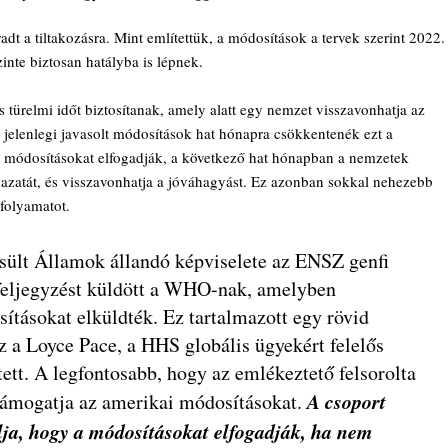
adt a tiltakozásra. Mint említettük, a módosítások a tervek szerint 2022.
inte biztosan hatályba is lépnek.
relmi időt biztosítanak, amely alatt egy nemzet visszavonhatja az 
 jelenlegi javasolt módosítások hat hónapra csökkentenék ezt a 
t módosításokat elfogadják, a következő hat hónapban a nemzetek 
azatát, és visszavonhatja a jóváhagyást. Ez azonban sokkal nehezebb 
 folyamatot.
esült Államok állandó képviselete az ENSZ genfi 
feljegyzést küldött a WHO-nak, amelyben 
ításokat elküldték. Ez tartalmazott egy rövid 
az a Loyce Pace, a HHS globális ügyekért felelős 
tett. A legfontosabb, hogy az emlékeztető felsorolta 
A csoport 
támogatja az amerikai módosításokat. 
ja, hogy a módosításokat elfogadják, ha nem 