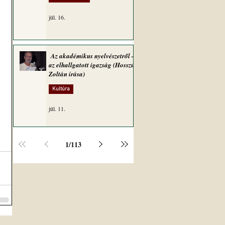
júl. 16.
Az akadémikus nyelvészetről –
az elhallgatott igazság (Hosszú
Zoltán írása)
Kultúra
júl. 11.
1
/
113