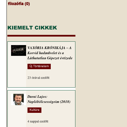
filozófia
(0)
0 bejegyzés
 
KIEMELT CIKKEK
VAXÓRIA KRÓNIKÁJA ‒ A
Korvid hadművelet és a
Láthatatlan Gépezet évtizede
Új Történelem
23 órával ezelőtt
Darai Lajos:
Naplóbölcsességeim (2018)
Kultúra
4 nappal ezelőtt