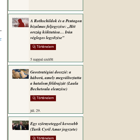
A Rothschildok és a Pentagon
bizalmas feljegyzése: „Hét
ország kiiktatása… Irán
végleges legyőzése”
z
Új Történelem
5 nappal ezelőtt
Geostratégiai dosszié: a
háború, amely megváltoztatta
a hatalom földrajzát (Laala
Bechetoula elemzése)
Új Történelem
júl. 29.
Egy szörnyeteggel kevesebb
(Tarik Cyril Amar jegyzete)
Új Történelem