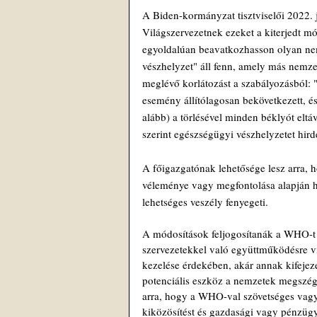
A Biden-kormányzat tisztviselői 2022. 
Világszervezetnek ezeket a kiterjedt 
egyoldalúan beavatkozhasson olyan nem
vészhelyzet" áll fenn, amely más nemzet
meglévő korlátozást a szabályozásból: 
esemény állítólagosan bekövetkezett, é
alább) a törlésével minden béklyót eltá
szerint egészségügyi vészhelyzetet hir
A főigazgatónak lehetősége lesz arra, 
véleménye vagy megfontolása alapján hi
lehetséges veszély fenyegeti. 
A módosítások feljogosítanák a WHO-t 
szervezetekkel való együttműködésre vi
kezelése érdekében, akár annak kifejeze
potenciális eszköz a nemzetek megszégy
arra, hogy a WHO-val szövetséges vagy 
kiközösítést és gazdasági vagy pénzügy