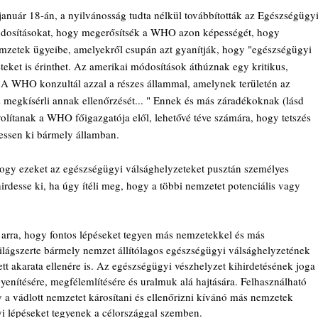
január 18-án, a nyilvánosság tudta nélkül továbbították az Egészségügyi
módosításokat, hogy megerősítsék a WHO azon képességét, hogy 
zetek ügyeibe, amelyekről csupán azt gyanítják, hogy "egészségügyi 
eket is érinthet. Az amerikai módosítások áthúznak egy kritikus, 
"A WHO konzultál azzal a részes állammal, amelynek területén az 
s megkísérli annak ellenőrzését... " Ennek és más záradékoknak (lásd 
volítanak a WHO főigazgatója elől, lehetővé téve számára, hogy tetszés 
dessen ki bármely államban.
hogy ezeket az egészségügyi válsághelyzeteket pusztán személyes 
rdesse ki, ha úgy ítéli meg, hogy a többi nemzetet potenciális vagy 
arra, hogy fontos lépéseket tegyen más nemzetekkel és más 
lágszerte bármely nemzet állítólagos egészségügyi válsághelyzetének 
tt akarata ellenére is. Az egészségügyi vészhelyzet kihirdetésének joga 
enítésére, megfélemlítésére és uralmuk alá hajtására. Felhasználható 
a vádlott nemzetet károsítani és ellenőrizni kívánó más nemzetek 
i lépéseket tegyenek a célországgal szemben.