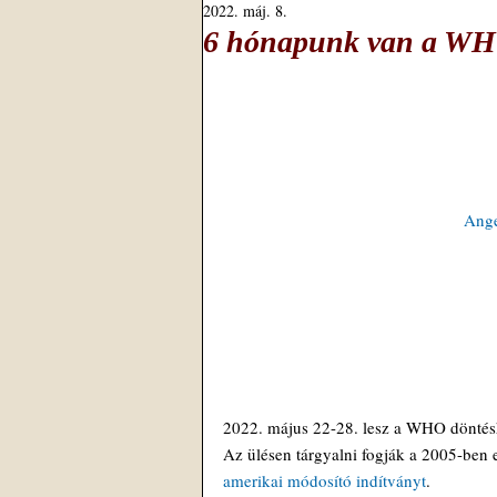
2022. máj. 8.
6 hónapunk van a WHO
Ange
2022. május 22-28. lesz a WHO döntés
Az ülésen tárgyalni fogják a 2005-ben
amerikai módosító indítványt
.