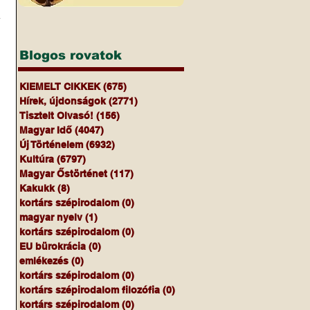
 
Blogos rovatok
KIEMELT CIKKEK
(675)
675 bejegyzés
Hírek, újdonságok
(2771)
2771 bejegyzés
Tisztelt Olvasó!
(156)
156 bejegyzés
Magyar Idő
(4047)
4047 bejegyzés
Új Történelem
(6932)
6932 bejegyzés
Kultúra
(6797)
6797 bejegyzés
Magyar Őstörténet
(117)
117 bejegyzés
Kakukk
(8)
8 bejegyzés
kortárs szépirodalom
(0)
0 bejegyzés
magyar nyelv
(1)
1 bejegyzés
kortárs szépirodalom
(0)
0 bejegyzés
EU bürokrácia
(0)
0 bejegyzés
emlékezés
(0)
0 bejegyzés
kortárs szépirodalom
(0)
0 bejegyzés
kortárs szépirodalom filozófia
(0)
0 bejegyzés
kortárs szépirodalom
(0)
0 bejegyzés