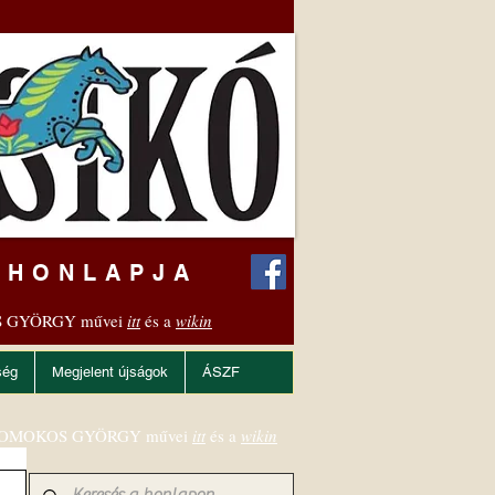
 HONLAPJA
 GYÖRGY művei
itt
és a
wikin
ség
Megjelent újságok
ÁSZF
OMOKOS GYÖRGY művei
itt
és a
wikin