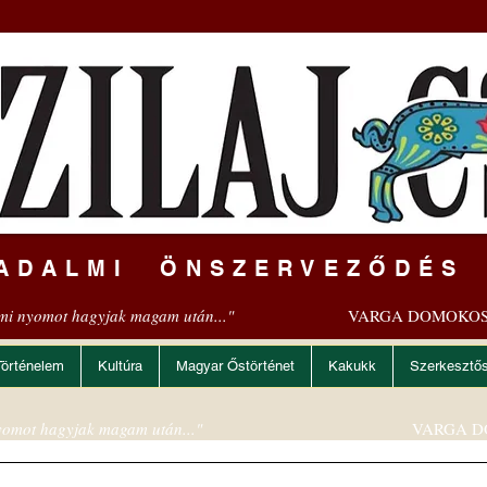
ADALMI ÖNSZERVEZŐDÉS
mi nyomot hagyjak magam után..."
VARGA DOMOKOS
Történelem
Kultúra
Magyar Őstörténet
Kakukk
Szerkesztő
omot hagyjak magam után..."
VARGA D