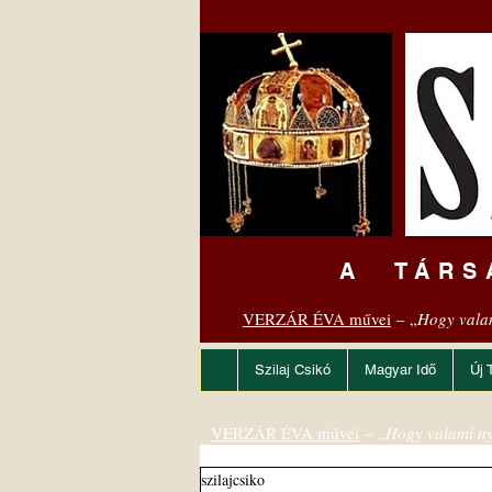
A TÁRS
VERZÁR ÉVA művei
– „
Hogy vala
Szilaj Csikó
Magyar Idő
Új 
VERZÁR ÉVA művei
– „
Hogy valami ny
szilajcsiko