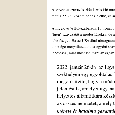
A tervezett szavazás előtt kevés idő mar
május 22-28. között lépnek életbe, és sz
A meglévő WHO-szabályok 18 hónapos tü
"igen" szavazatát a módosításokra, de a
lehetőséget. Ha az USA által támogatot
többsége megváltoztathatja egyéni szav
lehetőség, mint most leállítani az egész
2022. január 26-án  az Egy
székhelyén egy egyoldalas 
megerősítette, hogy a módos
jelentést is, amelyet ugyan
helyettes államtitkára készí
az összes nemzetet, amely 
mérete és hatalma garantál