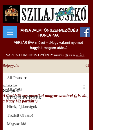
TÁRSADALMI ÖNSZERVEZŐDÉS
HONLAPJA
VERZÁR ÉVA művei – „Hogy valami nyomot
hagyjak magam után..."
VARGA DOMOKOS GYÖRGY művei
itt
és a
wikin
Bejegyzés
All Posts
szilajcsiko
All Posts
2021. júl. 4.
A Covid-19 egy amerikai magyar szemével („István,
KIEMELT CIKKEK
a Nagy Víz partján”)
Hírek, újdonságok
Tisztelt Olvasó!
Magyar Idő