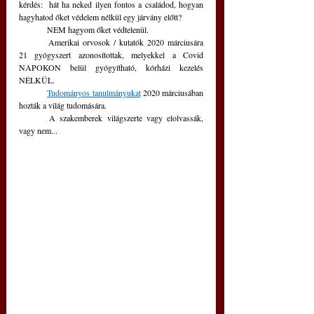
kérdés:  hát ha neked ilyen fontos a családod, hogyan 
hagyhatod őket védelem nélkül egy járvány előtt?
	NEM hagyom őket védtelenül.
	Amerikai orvosok / kutatók 2020 márciusára 
21 gyógyszert azonosítottak, melyekkel a Covid 
NAPOKON belül gyógyítható, kórházi kezelés 
NÉLKÜL.
Tudományos tanulmányukat
 2020 márciusában 
hozták a világ tudomására.
	A szakemberek világszerte vagy elolvassák, 
vagy nem...