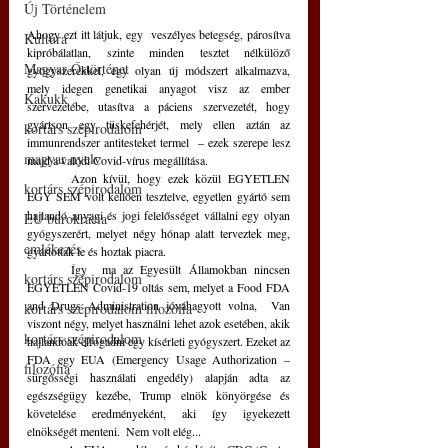
Új Történelem
Ahogy ezt itt látjuk, egy  veszélyes betegség, párosítva 
Kultúra
kipróbálatlan, szinte minden tesztet nélkülöző 
Magyar Őstörténet
gyógyszerekkel, egy olyan új módszert alkalmazva, 
mely idegen genetikai anyagot visz az ember 
Kakukk
szervezetébe, utasítva a páciens szervezetét, hogy 
gyártson egy tüskefehérjét, mely ellen aztán az 
kortárs szépirodalom
immunrendszer antitesteket termel  – ezek szerepe lesz 
magyar nyelv
majd a valódi Covid-vírus megállítása.
	Azon kívül, hogy ezek közül EGYETLEN 
kortárs szépirodalom
EGY SEM volt
kellően tesztelve, egyetlen gyártó sem 
hajlandó anyagi és jogi felelősséget vállalni egy olyan 
EU bürokrácia
gyógyszerért, melyet négy hónap alatt terveztek meg, 
emlékezés
gyártottak le és hoztak piacra.
	Így  ma az Egyesült Államokban nincsen 
kortárs szépirodalom
EGYETLEN Covid-19 oltás sem, melyet a Food FDA 
and Drugs Administration jóváhagyott volna,  Van 
kortárs szépirodalom filozófia
viszont négy, melyet használni lehet azok esetében, akik 
kortárs szépirodalom
hajlandóak elfogadni egy kísérleti gyógyszert. Ezeket az 
FDA egy EUA (Emergency Usage Authorization – 
filozófia
sürgősségi használati engedély) alapján adta az 
egészségügy kezébe, Trump elnök könyörgése és 
követelése eredményeként, aki így igyekezett 
elnökségét menteni.  Nem volt elég...