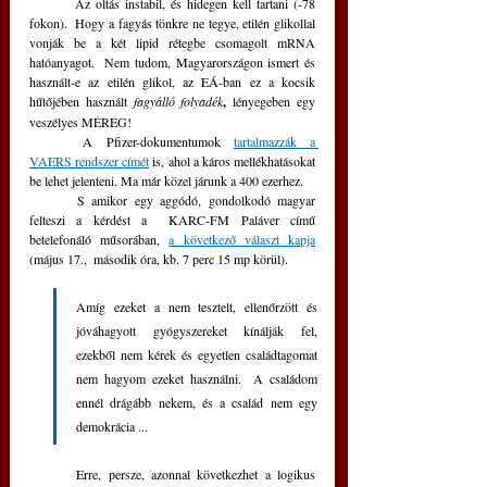
	Az oltás instabil, és hidegen kell tartani (-78 
fokon).  Hogy a fagyás tönkre ne tegye, etilén glikollal 
vonják be a két lipid rétegbe csomagolt mRNA 
hatóanyagot.  Nem tudom, Magyarországon ismert és 
használt-e az etilén glikol, az EÁ-ban ez a kocsik 
hűtőjében használt
fagyálló folyadék
,
 lényegeben egy 
veszélyes MÉREG!
	A Pfizer-dokumentumok 
tartalmazzák a 
VAERS rendszer címét
 is, ahol a káros mellékhatásokat 
be lehet jelenteni. Ma már közel járunk a 400 ezerhez.
	S amikor egy aggódó, gondolkodó magyar 
felteszi a kérdést a  KARC-FM Paláver című 
betelefonáló műsorában, 
a következő választ kapja
(május 17.,  második óra, kb. 7 perc 15 mp körül).	
Amíg ezeket a nem tesztelt, ellenőrzött és 
jóváhagyott gyógyszereket kínálják fel, 
ezekből nem kérek és egyetlen családtagomat 
nem hagyom ezeket használni.  A családom 
ennél drágább nekem, és a család nem egy 
demokrácia ...
	Erre, persze, azonnal következhet a logikus 