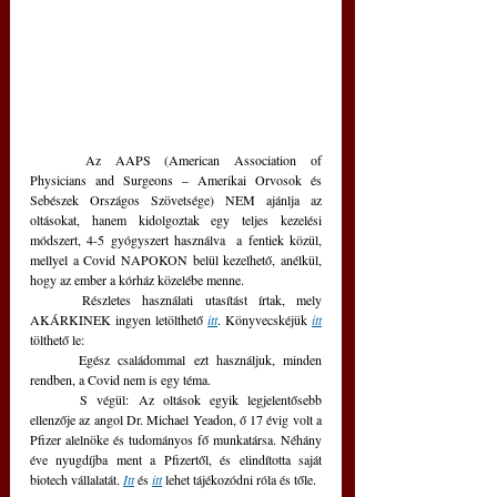
	Az AAPS (American Association of 
Physicians and Surgeons – Amerikai Orvosok és 
Sebészek Országos Szövetsége) NEM ajánlja az 
oltásokat, hanem kidolgoztak egy teljes kezelési 
módszert, 4-5 gyógyszert használva  a fentiek közül, 
mellyel a Covid NAPOKON belül kezelhető, anélkül, 
hogy az ember a kórház közelébe menne. 
	Részletes használati utasítást írtak, mely 
AKÁRKINEK ingyen letölthető
itt
. Könyvecskéjük 
itt
tölthető le:
	Egész családommal ezt használjuk, minden 
rendben, a Covid nem is egy téma.
	S végül: Az oltások egyik legjelentősebb 
ellenzője az angol Dr. Michael Yeadon, ő 17 évig volt a 
Pfizer alelnöke és tudományos fő munkatársa. Néhány 
éve nyugdíjba ment a Pfizertől, és elindította saját 
biotech vállalatát. 
Itt
 és 
itt
 lehet tájékozódni róla és tőle.