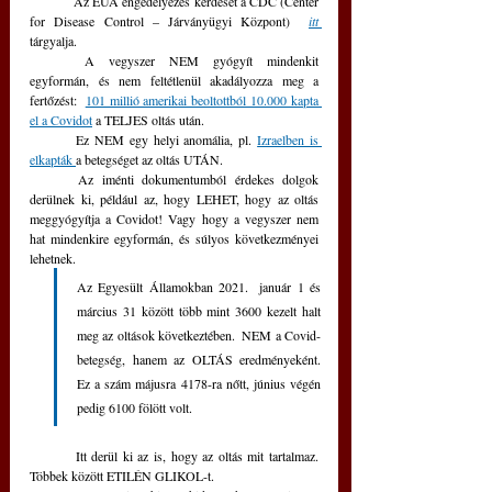
	Az EUA engedélyezés kérdését a CDC (Center 
for Disease Control – Járványügyi Központ)  
itt 
tárgyalja.
	A vegyszer NEM gyógyít mindenkit 
egyformán, és nem feltétlenül akadályozza meg a 
fertőzést:  
101 millió amerikai beoltottból 10.000 kapta 
el a Covidot
 a TELJES oltás után.
	Ez NEM egy helyi anomália, pl. 
Izraelben is 
elkapták 
a betegséget az oltás UTÁN.
	Az iménti dokumentumból érdekes dolgok 
derülnek ki, például az, hogy LEHET, hogy az oltás 
meggyógyítja a Covidot! Vagy hogy a vegyszer nem 
hat mindenkire egyformán, és súlyos következményei 
lehetnek.  
Az Egyesült Államokban 2021.  január 1 és 
március 31 között több mint 3600 kezelt halt 
meg az oltások következtében.  NEM a Covid-
betegség, hanem az OLTÁS eredményeként.  
Ez a szám májusra 4178-ra nőtt, június végén 
pedig 6100 fölött volt.
	Itt derül ki az is, hogy az oltás mit tartalmaz.  
Többek között ETILÉN GLIKOL-t.