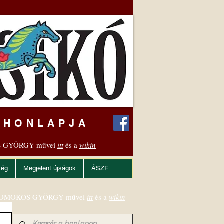
 HONLAPJA
 GYÖRGY művei
itt
és a
wikin
ség
Megjelent újságok
ÁSZF
OMOKOS GYÖRGY művei
itt
és a
wikin