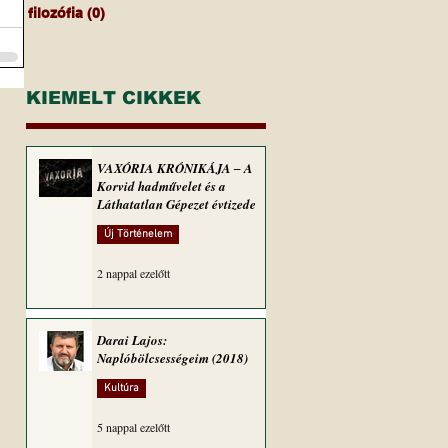
filozófia
(0)
0 bejegyzés
KIEMELT CIKKEK
VAXÓRIA KRÓNIKÁJA ‒ A
Korvid hadművelet és a
Láthatatlan Gépezet évtizede
Új Történelem
2 nappal ezelőtt
Darai Lajos:
Naplóbölcsességeim (2018)
Kultúra
5 nappal ezelőtt