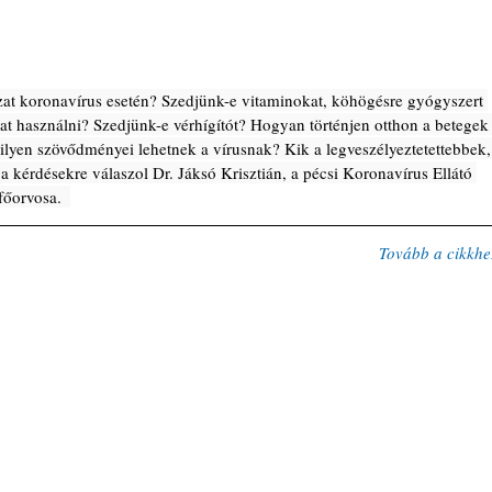
zat koronavírus esetén? Szedjünk-e vitaminokat, köhögésre gyógyszert 
ajat használni? Szedjünk-e vérhígítót? Hogyan történjen otthon a betegek
lyen szövődményei lehetnek a vírusnak? Kik a legveszélyeztetettebbek,
 a kérdésekre válaszol Dr. Jáksó Krisztián, a pécsi Koronavírus Ellátó 
főorvosa.  
Tovább a cikkhe