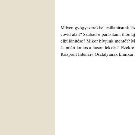
Milyen gyógyszerekkel csillapítsunk lá
covid alatt? Szabad-e párásítani, illóol
elkülönítése? Mikor hívjunk mentőt? Mi
és miért fontos a hason fekvés?  Ezekre
Központ Intenzív Osztályának klinikai 