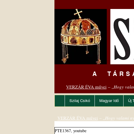
A TÁRS
VERZÁR ÉVA művei
– „
Hogy vala
Szilaj Csikó
Magyar Idő
Új 
VERZÁR ÉVA művei
– „
Hogy valami ny
PTE1367, youtube