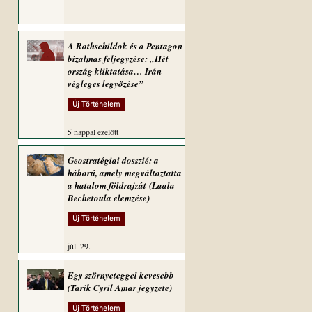
A Rothschildok és a Pentagon
bizalmas feljegyzése: „Hét
ország kiiktatása… Irán
végleges legyőzése”
Új Történelem
5 nappal ezelőtt
Geostratégiai dosszié: a
háború, amely megváltoztatta
a hatalom földrajzát (Laala
Bechetoula elemzése)
Új Történelem
júl. 29.
Egy szörnyeteggel kevesebb
(Tarik Cyril Amar jegyzete)
Új Történelem