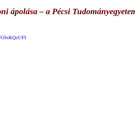
honi ápolása – a Pécsi Tudományegyete
=RUGbsKQeUFI