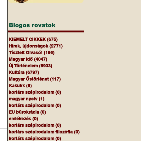
Blogos rovatok
KIEMELT CIKKEK
(675)
675 bejegyzés
Hírek, újdonságok
(2771)
2771 bejegyzés
Tisztelt Olvasó!
(156)
156 bejegyzés
Magyar Idő
(4047)
4047 bejegyzés
Új Történelem
(6933)
6933 bejegyzés
Kultúra
(6797)
6797 bejegyzés
Magyar Őstörténet
(117)
117 bejegyzés
Kakukk
(8)
8 bejegyzés
kortárs szépirodalom
(0)
0 bejegyzés
magyar nyelv
(1)
1 bejegyzés
kortárs szépirodalom
(0)
0 bejegyzés
EU bürokrácia
(0)
0 bejegyzés
emlékezés
(0)
0 bejegyzés
kortárs szépirodalom
(0)
0 bejegyzés
kortárs szépirodalom filozófia
(0)
0 bejegyzés
kortárs szépirodalom
(0)
0 bejegyzés