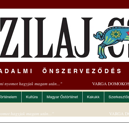
ADALMI ÖNSZERVEZŐDÉS
mi nyomot hagyjak magam után..."
VARGA DOMOKOS
Történelem
Kultúra
Magyar Őstörténet
Kakukk
Szerkesztő
omot hagyjak magam után..."
VARGA D