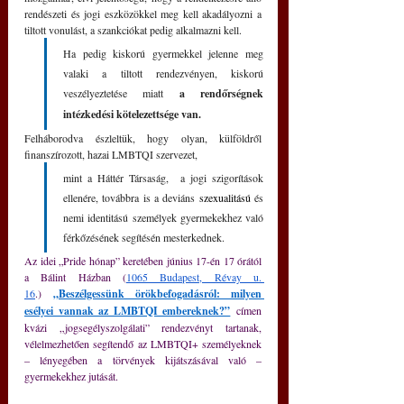
rendészeti és jogi eszközökkel meg kell akadályozni a 
tiltott vonulást, a szankciókat pedig alkalmazni kell. 
Ha pedig kiskorú gyermekkel jelenne meg 
valaki a tiltott rendezvényen, kiskorú 
veszélyeztetése miatt 
a rendőrségnek 
intézkedési kötelezettsége van.
Felháborodva észleltük, hogy olyan, külföldről 
finanszírozott, hazai LMBTQI szervezet, 
mint a Háttér Társaság,  a jogi szigorítások 
ellenére, továbbra is a deviáns 
szexualitású 
és 
nemi identitású személyek gyermekekhez való 
férkőzésének segítésén mesterkednek.
Az idei „Pride hónap” keretében június 17-én 17 órától 
a Bálint Házban (
1065 Budapest, Révay u. 
16
.) 
„Beszélgessünk örökbefogadásról: milyen 
esélyei vannak az LMBTQI embereknek?”
 címen 
kvázi „jogsegélyszolgálati” rendezvényt tartanak, 
vélelmezhetően segítendő az LMBTQI+ személyeknek 
– lényegében a törvények kijátszásával való – 
gyermekekhez jutását.