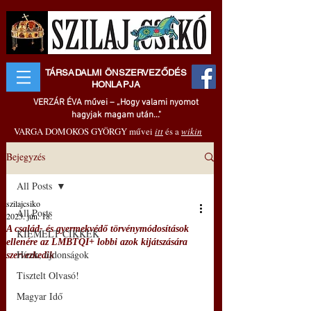
TÁRSADALMI ÖNSZERVEZŐDÉS
HONLAPJA
VERZÁR ÉVA művei – „Hogy valami nyomot
hagyjak magam után..."
VARGA DOMOKOS GYÖRGY művei
itt
és a
wikin
Bejegyzés
All Posts
szilajcsiko
All Posts
2025. jún. 18.
A család- és gyermekvédő törvénymódosítások
KIEMELT CIKKEK
ellenére az LMBTQI+ lobbi azok kijátszására
Hírek, újdonságok
szervezkedik
Tisztelt Olvasó!
Magyar Idő