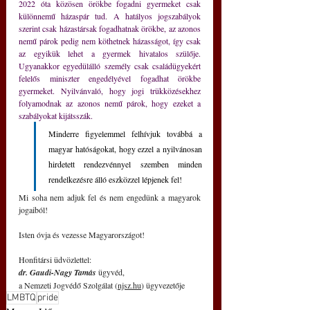
2022 óta közösen örökbe fogadni gyermeket csak 
különnemű házaspár tud. A hatályos jogszabályok 
szerint csak házastársak fogadhatnak örökbe, az azonos 
nemű párok pedig nem köthetnek házasságot, így csak 
az egyikük lehet a gyermek hivatalos szülője. 
Ugyanakkor egyedülálló személy csak családügyekért 
felelős miniszter engedélyével fogadhat örökbe 
gyermeket. Nyilvánvaló, hogy jogi trükközésekhez 
folyamodnak az azonos nemű párok, hogy ezeket a 
szabályokat kijátsszák.
Minderre figyelemmel felhívjuk továbbá a 
magyar hatóságokat, hogy ezzel a nyilvánosan 
hirdetett rendezvénnyel szemben minden 
rendelkezésre álló eszközzel lépjenek fel!
Mi soha nem adjuk fel és nem engedünk a magyarok 
jogaiból!
Isten óvja és vezesse Magyarországot!
Honfitársi üdvözlettel:
dr. Gaudi-Nagy Tamás
 ügyvéd,
a Nemzeti Jogvédő Szolgálat (
njsz.hu
) ügyvezetője
LMBTQ
pride