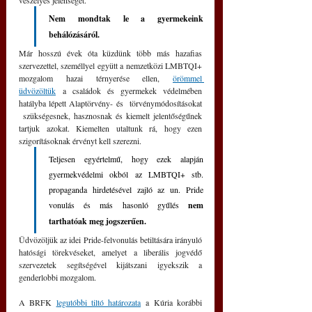
Nem mondtak le a gyermekeink 
behálózásáról.
Már hosszú évek óta küzdünk több más hazafias 
szervezettel, személlyel együtt a nemzetközi LMBTQI+ 
mozgalom hazai térnyerése ellen, 
örömmel 
üdvözöltük
 a családok és gyermekek védelmében 
hatályba lépett Alaptörvény- és  törvénymódosításokat 
 szükségesnek, hasznosnak és kiemelt jelentőségűnek 
tartjuk azokat. Kiemelten utaltunk rá, hogy ezen 
szigorításoknak érvényt kell szerezni.
Teljesen egyértelmű, hogy ezek alapján 
gyermekvédelmi okból az LMBTQI+ stb. 
propaganda hirdetésével zajló az un. Pride 
vonulás és más hasonló gyűlés 
nem 
tarthatóak meg jogszerűen.
Üdvözöljük az idei Pride-felvonulás betiltására irányuló 
hatósági törekvéseket, amelyet a liberális jogvédő 
szervezetek segítségével kijátszani igyekszik a 
genderlobbi mozgalom.
A BRFK 
legutóbbi tiltó határozata
 a Kúria korábbi 