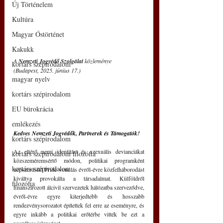
Új Történelem
Kultúra
Magyar Őstörténet
Kakukk
A 
Nemzeti Jogvédő Szolgálat
 közleménye 
kortárs szépirodalom
(Budapest, 2025. június 17.)
magyar nyelv
kortárs szépirodalom
EU bürokrácia
emlékezés
Kedves Nemzeti Jogvédők, Partnerek és Támogatók!
kortárs szépirodalom
Az eltérő nemi identitást és szexuális devianciákat 
kortárs szépirodalom filozófia
közszeméremsértő módon, politikai programként 
kortárs szépirodalom
népszerűsítő Pride vonulás évről-évre közfelháborodást 
kiváltva provokálta a társadalmat. Külföldről 
filozófia
finanszírozott álcivil szervezetek hálózatba szerveződve, 
évről-évre egyre kiterjedtebb és hosszabb 
rendezvénysorozatot építettek fel erre az eseményre, és 
egyre inkább a politikai erőtérbe vitték be ezt a 
veszélyes jelenséget. 