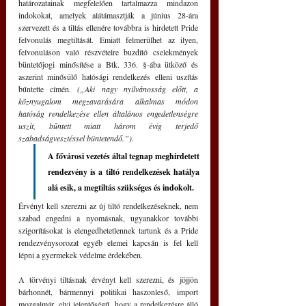
határozatainak megfelelően tartalmazza mindazon 
indokokat, amelyek alátámasztják a június 28-ára 
szervezett és a tiltás ellenére továbbra is hirdetett Pride 
felvonulás megtiltását. Emiatt felmerülhet az ilyen, 
felvonuláson való részvételre buzdító cselekmények 
büntetőjogi minősítése a Btk. 336. §-ába ütköző és 
aszerint minősülő hatósági rendelkezés elleni uszítás 
bűntette címén. 
(„Aki nagy nyilvánosság előtt, a 
köznyugalom megzavarására alkalmas módon 
hatóság rendelkezése ellen általános engedetlenségre 
uszít, bűntett miatt három évig terjedő 
szabadságvesztéssel büntetendő.”).
A fővárosi vezetés által tegnap meghirdetett 
rendezvény is a tiltó rendelkezések hatálya 
alá esik, a megtiltás szükséges és indokolt.
Érvényt kell szerezni az új tiltó rendelkezéseknek, nem 
szabad engedni a nyomásnak, ugyanakkor további 
szigorításokat is elengedhetetlennek tartunk és a Pride 
rendezvénysorozat egyéb elemei kapcsán is fel kell 
lépni a gyermekek védelme érdekében.
A törvényi tiltásnak érvényt kell szerezni, és jöjjön 
bárhonnét, bármennyi politikai haszonleső, import 
mozgalmár, elvi jelentőségű, hogy a rendelkezésre álló 