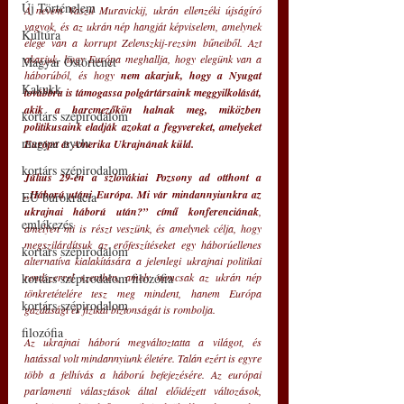
Új Történelem
A nevem Vaszil Muravickij, ukrán ellenzéki újságíró 
vagyok, és az ukrán nép hangját képviselem, amelynek 
Kultúra
elege van a korrupt Zelenszkij-rezsim bűneiből. Azt 
akarjuk, hogy Európa meghallja, hogy elegünk van a 
Magyar Őstörténet
háborúból, és hogy
 nem akarjuk, hogy a Nyugat 
Kakukk
továbbra is támogassa polgártársaink meggyilkolását, 
akik a harcmezőkön halnak meg, miközben 
kortárs szépirodalom
politikusaink eladják azokat a fegyvereket, amelyeket 
magyar nyelv
Európa és Amerika Ukrajnának küld.
kortárs szépirodalom
Július 29-én a szlovákiai Pozsony ad otthont a 
„Háború utáni Európa. Mi vár mindannyiunkra az 
EU bürokrácia
ukrajnai háború után?” című konferenciának
, 
emlékezés
amelyen mi is részt veszünk, és amelynek célja, hogy 
megszilárdítsuk az erőfeszítéseket egy háborúellenes 
kortárs szépirodalom
alternatíva kialakítására a jelenlegi ukrajnai politikai 
kortárs szépirodalom filozófia
rendszerrel szemben, amely nemcsak az ukrán nép 
tönkretételére tesz meg mindent, hanem Európa 
kortárs szépirodalom
gazdasági és fizikai biztonságát is rombolja.
filozófia
Az ukrajnai háború megváltoztatta a világot, és 
hatással volt mindannyiunk életére. Talán ezért is egyre 
több a felhívás a háború befejezésére. Az európai 
parlamenti választások által előidézett változások, 