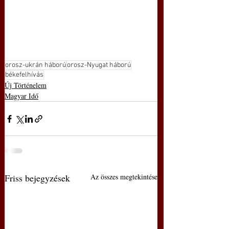
orosz-ukrán háború
orosz-Nyugat háború
békefelhívás
Új Történelem
Magyar Idő
Friss bejegyzések
Az összes megtekintése