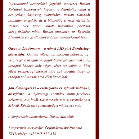
International nemzetközi jogvédő szervezet Ruslan 
Kotsabát lelkiismereti fogollyá nyilvánította, majd a 
nemzetközi közösség nyomására Ruslan Kotsabát 
szabadon engedték, de a büntetőügyet nem zárták le. 
Ruslan 524 napot töltött börtönben pacifista 
meggyőződése miatt. Ruslan mostanra az Egyesült 
Államokba emigrált, ahol politikai menedékjogot kért.
Gunnar Lindemann – a német AfD párt Bundestag-
képviselője
. Gunnar ellenzi az ukrajnai háborút, úgy 
véli, hogy a nyugati országok finanszírozása nélkül az 
ukrajnai háború már régen véget ért volna. A Fico 
elleni gyilkossági kísérlet után azt mondta, hogy az 
európai politikusok Fico ellen harcolnak.
Ján Čarnogurský – csehszlovák és szlovák politikus, 
disszidens
. A szövetségi kormány miniszterelnök-
helyettese, a Szlovák Köztársaság miniszterelnöke és a 
Szlovák Köztársaság igazságügyi minisztere volt.
A konferencia moderátora: Dušan Marušak.
Konferencia szervezője: 
Československé Renomé
Elérhetőség: +421 948 171 858