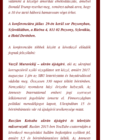
valamint a közelgő amerikai elnökválasztás, amelyet 
Donald Trump nyerhet meg, reményt adnak arra, hogy 
a 10 éve tartó háború hamarosan véget érhet.
A konferenciára július 29-én kerül sor Pozsonyban, 
Szlovákiában, a Riečna 4, 811 02 Pozsony, Szlovákia, 
a Hotel Devínben.
A konferencián többek között a következő előadók 
fognak felszólalni:
Vaszil Muravickij – ukrán újságíró
, aki az ukrajnai 
korrupcióról szóló vizsgálatot tett közzé, amiért 2017. 
augusztus 1-jén az SBU letartóztatta és hazaárulással 
vádolta meg. Összesen 330 napot töltött börtönben. 
Nemzetközi nyomásra házi őrizetbe helyezték. Az 
Amnesty International emberi jogi szervezet 
lelkiismereti fogolyként ismerte el. Finnországban 
politikai menedékjogot kapott, Ukrajnában 15 év 
börtönbüntetés vár rá újságírói tevékenysége miatt.
Ruszlan Kotsaba ukrán újságíró és televíziós 
műsorvezető
. Ruslan 2015-ben YouTube-csatornáján a 
következő mozgósítási hullám bojkottjára szólított fel, 
amiért 3,5 év börtönbüntetésre ítélték. Az Amnesty 