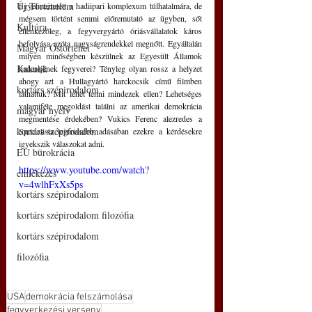
Új Történelem
figyelmeztetett a hadiipari komplexum túlhatalmára, de 
mégsem történt semmi előremutató az ügyben, sőt 
Kultúra
ellenkezőleg, a fegyvergyártó óriásvállalatok káros 
befolyása azóta nagyságrendekkel megnőtt. Egyáltalán 
Magyar Őstörténet
milyen minőségben készülnek az Egyesült Államok 
Kakukk
haderejének fegyverei? Tényleg olyan rossz a helyzet 
ahogy azt a Hullagyártó harckocsik című filmben 
kortárs szépirodalom
láthattuk? Mit lehet tenni mindezek ellen? Lehetséges 
valamiféle megoldást találni az amerikai demokrácia 
magyar nyelv
megmentése érdekében? Vukics Ferenc alezredes a 
kortárs szépirodalom
Specialista legfrissebb adásában ezekre a kérdésekre 
igyekszik válaszokat adni.
EU bürokrácia
https://www.youtube.com/watch?
emlékezés
v=4wlhFxXs5ps
kortárs szépirodalom
kortárs szépirodalom filozófia
kortárs szépirodalom
filozófia
USA
demokrácia felszámolása
fegyverkezési verseny