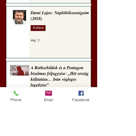
Darai Lajos: Naplóbölcsességeim
(2018)
Kultúra
aug. 2.
A Rothschildok és a Pentagon
bizalmas feljegyzése: „Hét ország
kiiktatása… Irán végleges
legyőzése”
Új Történelem
Phone
Email
Facebook
aug. 1.
Geostratégiai dosszié: a háború,
amely megváltoztatta a hatalom
földrajzát (Laala Bechetoula