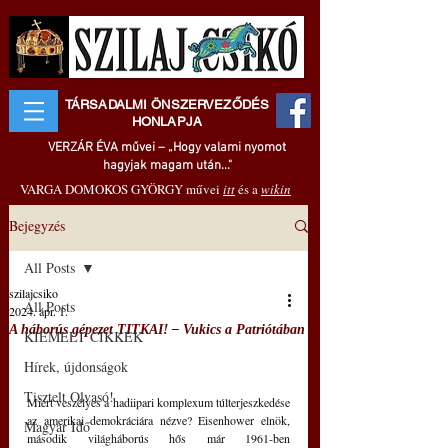
TÁRSADALMI ÖNSZERVEZŐDÉS
HONLAPJA
VERZÁR ÉVA művei – „Hogy valami nyomot
hagyjak magam után..."
VARGA DOMOKOS GYÖRGY művei
itt
és a
wikin
Bejegyzés
All Posts
szilajcsiko
All Posts
2024. ápr. 1.
A háborús gépezet TITKAI! – Vukics a Patriótában
KIEMELT CIKKEK
Hírek, újdonságok
Tisztelt Olvasó!
Miért veszélyes a hadiipari komplexum túlterjeszkedése 
az amerikai demokráciára nézve? Eisenhower elnök, 
Magyar Idő
második világháborús hős már 1961-ben 