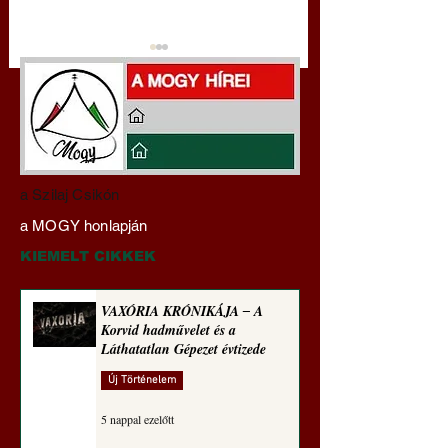
Miért veszélyes a
Hajdu Zoltán:
a Szilaj Csikón
klímaszakértőkre
Transzhumanizmus
a MOGY honlapján
hallgatni? A szakértőktől
technomorál ‒ 22/2
ments meg, Uram,
Rugalmas technomo
KIEMELT CIKKEK
minket! (Szakács Árpád)
igazságosság
VAXÓRIA KRÓNIKÁJA ‒ A
Korvid hadművelet és a
Láthatatlan Gépezet évtizede
Új Történelem
5 nappal ezelőtt