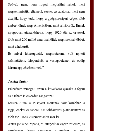
Szóval, nem, nem fogod megtalálni sehol, mert 
megsemmisítik, eltemetik ezeket az adatokat, mert nem 
akarják, hogy tudd, hogy a gyógyszeripari cégek több 
embert ölnek meg Amerikában, mint a háborúk. Ennek 
nyugodtan utánanézhetsz, hogy 1920 óta az orvosok 
több mint 200 millió amerikait öltek meg, sokkal többet, 
mint a háborúk.
És mivel lehazugoztál, megmutatom, volt nyitott 
szívműtétem, kioperálták a vastagbelemet és eddig 
három agyvérzésem volt.”
Jessica Sutta:
Elkezdtem remegni, aztán a következő éjszaka a fejem 
és a lábam is elkezdett rángatózni.
Jessica Sutta, a Pussycat Dollsnak volt korábban a 
tagja, énekel és táncol. Két többszörös platinalemezt és 
több top 10-es kislemezt adott már ki.
Aztán jött a neuropátia, és átterjedt az egész testemre, és 
emlékszem, hogy bámultam a plafont, és arra 