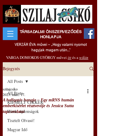
TÁRSADALMI ÖNSZERVEZŐDÉS
HONLAPJA
VERZÁR ÉVA művei – „Hogy valami nyomot
hagyjak magam után..."
VARGA DOMOKOS GYÖRGY művei
itt
és a
wikin
Bejegyzés
All Posts
szilajcsiko
All Posts
2023. márc. 17.
A hallgatás hangja – Egy mRNS humán
KIEMELT CIKKEK
emberkísérlet résztvevője és Jessica Sutta
Hírek, újdonságok
tapasztalatai
Tisztelt Olvasó!
Magyar Idő