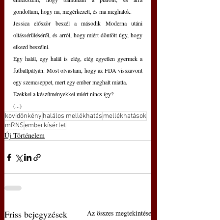
gondoltam, hogy na, megérkezett, és ma meghalok.
Jessica először beszél a második Moderna utáni 
oltássérüléséről, és arról, hogy miért döntött úgy, hogy 
elkezd beszélni.
Egy halál, egy halál is elég, elég egyetlen gyermek a 
futballpályán. Most olvastam, hogy az FDA visszavont 
egy szemcseppet, mert egy ember meghalt miatta.
Ezekkel a készítményekkel miért nincs így?
(...)
kovidönkény
halálos mellékhatás
mellékhatások
mRNS
emberkísérlet
Új Történelem
Friss bejegyzések
Az összes megtekintése