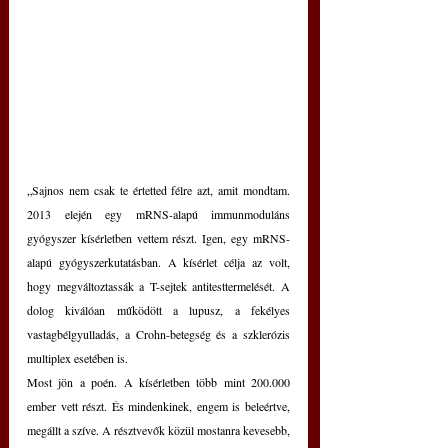
„Sajnos nem csak te értetted félre azt, amit mondtam. 
2013 elején egy mRNS-alapú immunmoduláns 
gyógyszer kísérletben vettem részt. Igen, egy mRNS-
alapú gyógyszerkutatásban. A kísérlet célja az volt, 
hogy megváltoztassák a T-sejtek antitesttermelését. A 
dolog kiválóan működött a lupusz, a fekélyes 
vastagbélgyulladás, a Crohn-betegség és a szklerózis 
multiplex esetében is.
Most jön a poén. A kísérletben több mint 200.000 
ember vett részt. És mindenkinek, engem is beleértve, 
megállt a szíve. A résztvevők közül mostanra kevesebb, 