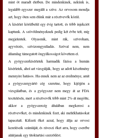
mint öt maradt életben. De mindenkinek, nekünk is, 
legalább egyszer megállt a szíve. Az orvosom mondja 
azt, hogy öten sem élünk már a résztvevők közül.
A kísérlet körülbelül egy évig tartott, és több injekciót 
kaptunk. A szövődményeknek pedig két évbe telt, míg 
megjelentek. Olyasmik, mint rák, szívroham, 
agyvérzés, szívizomgyulladás. Szóval nem, nem 
államilag támogatott öngyilkosságot követtem el.
A gyógyszerkísérletek harmadik fázisa a humán 
kísérletek, ahol azt vizsgálják, hogy az adott készítmény 
mennyire hatásos. Ha ennek nem az az eredménye, amit 
a gyógyszergyártó cég szeretne, hogy kijöjjön a 
vizsgálatban, és a gyógyszer nem megy át az FDA 
tesztelésén, mert a résztvevők több mint 2%-át megölte, 
akkor a gyógyszercég általában megkeresi a 
résztvevőket, és mindenkinek fizet, aki mellékhatásokat 
tapasztalt. Kifizeti őket azzal, hogy állja az orvosi 
kezeléseik számláját, és ráveszi őket arra, hogy cserébe 
aláírjanak egy titoktartási szerződést.