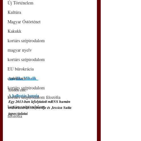
Új Történelem
Kultúra
Magyar Őstörténet
Kakukk
kortárs szépirodalom
magyar nyelv
kortárs szépirodalom
EU bürokrácia
emlékezés
Angelika Mihalik  
kortárs szépirodalom
Eredeti cím: 
A hallgatás hangja
kortárs szépirodalom filozófia
Egy 2013-ban lefolytatott mRNS humán 
kortárs szépirodalom
emberkísérlet résztvevője és Jessica Sutta 
tapasztalatai
filozófia