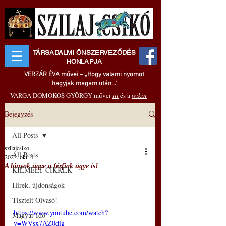
TÁRSADALMI ÖNSZERVEZŐDÉS
HONLAPJA
VERZÁR ÉVA művei – „Hogy valami nyomot
hagyjak magam után..."
VARGA DOMOKOS GYÖRGY művei
itt
és a
wikin
Bejegyzés
All Posts
szilajcsiko
All Posts
2023. okt. 4.
A lányok ügye a férfiak ügye is!
KIEMELT CIKKEK
Hírek, újdonságok
Tisztelt Olvasó!
https://www.youtube.com/watch?
Magyar Idő
v=WVsx7AZ0dig