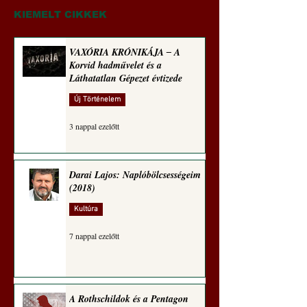
(2024)
sorozata (1772)
KIEMELT CIKKEK
VAXÓRIA KRÓNIKÁJA ‒ A
Korvid hadművelet és a
Láthatatlan Gépezet évtizede
Új Történelem
3 nappal ezelőtt
Darai Lajos: Naplóbölcsességeim
(2018)
Kultúra
7 nappal ezelőtt
A Rothschildok és a Pentagon