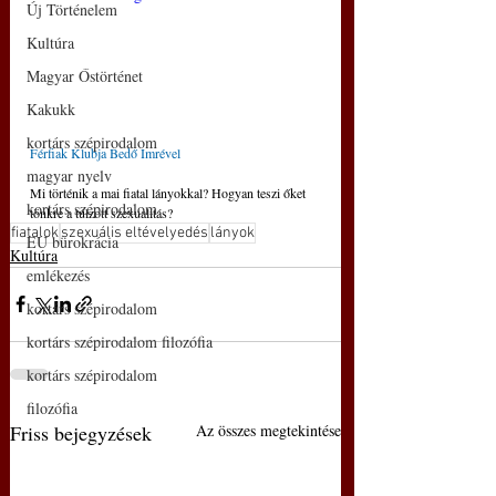
Új Történelem
Kultúra
Magyar Őstörténet
Kakukk
kortárs szépirodalom
Férfiak Klubja Bedő Imrével
magyar nyelv
Mi történik a mai fiatal lányokkal? Hogyan teszi őket 
kortárs szépirodalom
tönkre a túlzott szexualitás?
fiatalok
szexuális eltévelyedés
lányok
EU bürokrácia
Kultúra
emlékezés
kortárs szépirodalom
kortárs szépirodalom filozófia
kortárs szépirodalom
filozófia
Friss bejegyzések
Az összes megtekintése