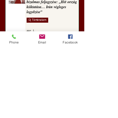
bizalmas feljegyzése: „Hét ország
kiiktatása… Irán végleges
legyőzése”
Új Történelem
aug. 1.
Geostratégiai dosszié: a háború,
Phone
Email
Facebook
amely megváltoztatta a hatalom
földrajzát (Laala Bechetoula
elemzése)
Új Történelem
júl. 29.
Egy szörnyeteggel kevesebb (Tarik
Cyril Amar jegyzete)
Új Történelem
júl. 16.