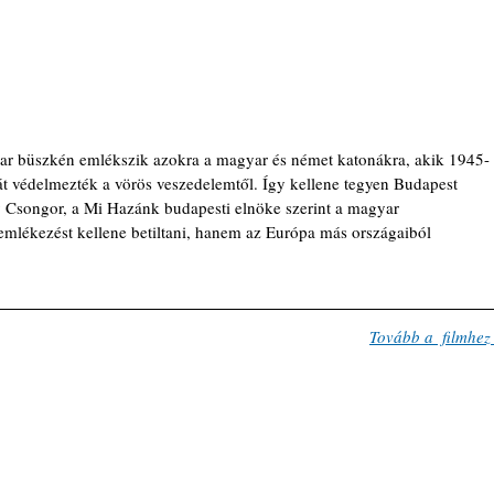
r büszkén emlékszik azokra a magyar és német katonákra, akik 1945-
át védelmezték a vörös veszedelemtől. Így kellene tegyen Budapest 
 Csongor, a Mi Hazánk budapesti elnöke szerint a magyar 
mlékezést kellene betiltani, hanem az Európa más országaiból 
Tovább a  filmhez