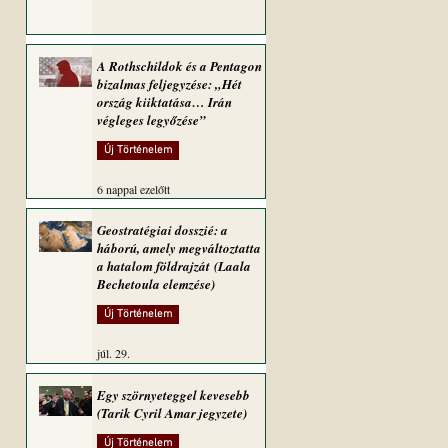
A Rothschildok és a Pentagon
bizalmas feljegyzése: „Hét
ország kiiktatása… Irán
végleges legyőzése”
Új Történelem
6 nappal ezelőtt
Geostratégiai dosszié: a
háború, amely megváltoztatta
a hatalom földrajzát (Laala
Bechetoula elemzése)
Új Történelem
júl. 29.
Egy szörnyeteggel kevesebb
(Tarik Cyril Amar jegyzete)
Új Történelem