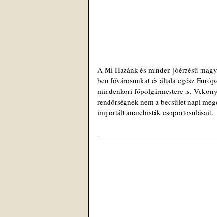
A Mi Hazánk és minden jóérzésű magya
ben fővárosunkat és általa egész Európ
mindenkori főpolgármestere is. Vékony
rendőrségnek nem a becsület napi mege
importált anarchisták csoportosulásait.