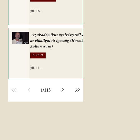
júl. 16.
Az akadémikus nyelvészetről –
az elhallgatott igazság (Hosszú
Zoltán írása)
Kultúra
júl. 11.
1
/
113