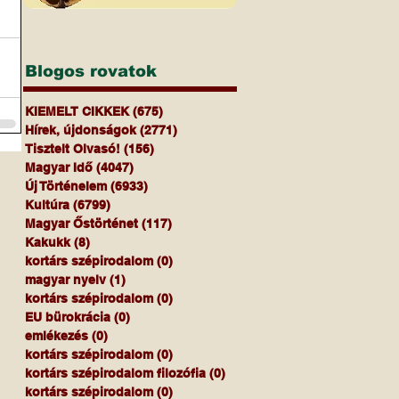
Blogos rovatok
KIEMELT CIKKEK
(675)
675 bejegyzés
Hírek, újdonságok
(2771)
2771 bejegyzés
Tisztelt Olvasó!
(156)
156 bejegyzés
Magyar Idő
(4047)
4047 bejegyzés
Új Történelem
(6933)
6933 bejegyzés
Kultúra
(6799)
6799 bejegyzés
Magyar Őstörténet
(117)
117 bejegyzés
Kakukk
(8)
8 bejegyzés
kortárs szépirodalom
(0)
0 bejegyzés
magyar nyelv
(1)
1 bejegyzés
kortárs szépirodalom
(0)
0 bejegyzés
EU bürokrácia
(0)
0 bejegyzés
emlékezés
(0)
0 bejegyzés
kortárs szépirodalom
(0)
0 bejegyzés
kortárs szépirodalom filozófia
(0)
0 bejegyzés
kortárs szépirodalom
(0)
0 bejegyzés