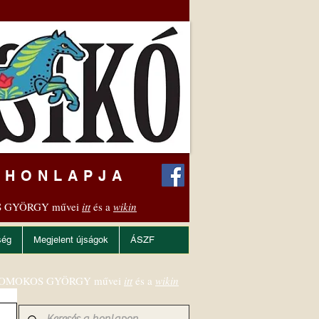
 HONLAPJA
 GYÖRGY művei
itt
és a
wikin
ség
Megjelent újságok
ÁSZF
OMOKOS GYÖRGY művei
itt
és a
wikin