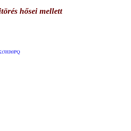
törés hősei mellett
IKt3HJt0PQ