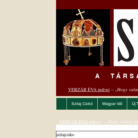
A TÁRS
VERZÁR ÉVA művei
– „
Hogy vala
Szilaj Csikó
Magyar Idő
Új 
VERZÁR ÉVA művei
– „
Hogy valami ny
szilajcsiko