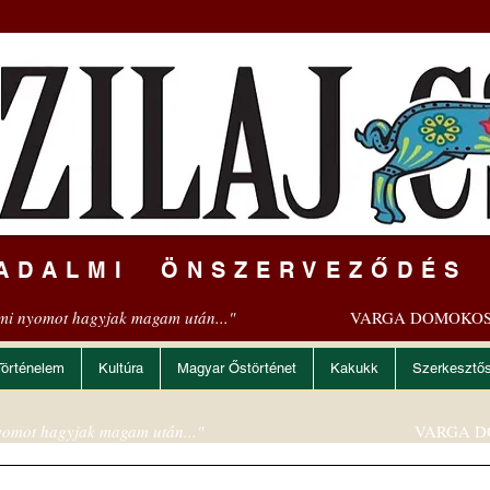
ADALMI ÖNSZERVEZŐDÉS
mi nyomot hagyjak magam után..."
VARGA DOMOKOS
Történelem
Kultúra
Magyar Őstörténet
Kakukk
Szerkesztő
omot hagyjak magam után..."
VARGA D