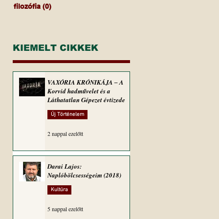
filozófia
(0)
0 bejegyzés
KIEMELT CIKKEK
VAXÓRIA KRÓNIKÁJA ‒ A
Korvid hadművelet és a
Láthatatlan Gépezet évtizede
Új Történelem
2 nappal ezelőtt
Darai Lajos:
Naplóbölcsességeim (2018)
Kultúra
5 nappal ezelőtt