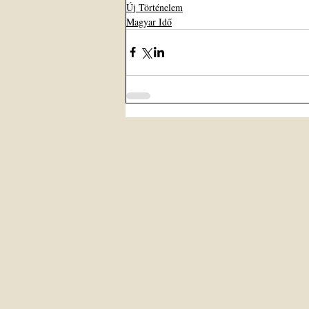
Új Történelem
Magyar Idő