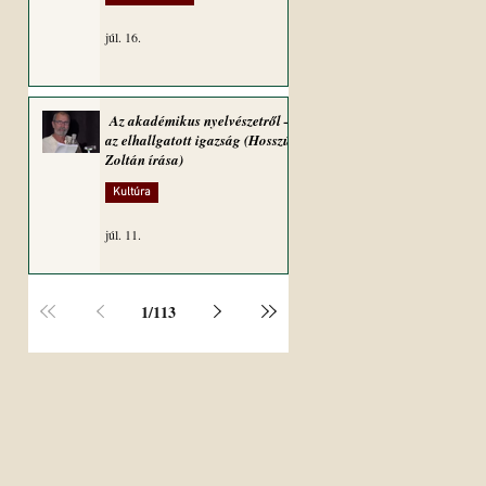
júl. 16.
Az akadémikus nyelvészetről –
az elhallgatott igazság (Hosszú
Zoltán írása)
Kultúra
júl. 11.
1
/
113