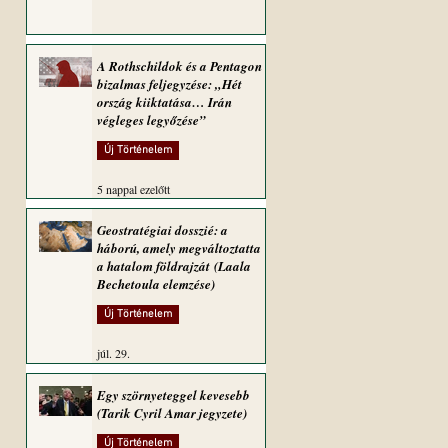
A Rothschildok és a Pentagon
bizalmas feljegyzése: „Hét
ország kiiktatása… Irán
végleges legyőzése”
Új Történelem
5 nappal ezelőtt
Geostratégiai dosszié: a
háború, amely megváltoztatta
a hatalom földrajzát (Laala
Bechetoula elemzése)
Új Történelem
júl. 29.
Egy szörnyeteggel kevesebb
(Tarik Cyril Amar jegyzete)
Új Történelem