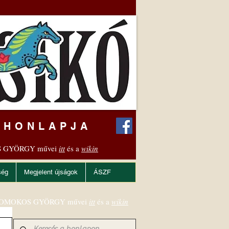
 HONLAPJA
 GYÖRGY művei
itt
és a
wikin
ség
Megjelent újságok
ÁSZF
OMOKOS GYÖRGY művei
itt
és a
wikin