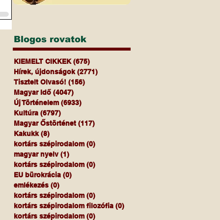
Blogos rovatok
KIEMELT CIKKEK
(675)
675 bejegyzés
Hírek, újdonságok
(2771)
2771 bejegyzés
Tisztelt Olvasó!
(156)
156 bejegyzés
Magyar Idő
(4047)
4047 bejegyzés
Új Történelem
(6933)
6933 bejegyzés
Kultúra
(6797)
6797 bejegyzés
Magyar Őstörténet
(117)
117 bejegyzés
Kakukk
(8)
8 bejegyzés
kortárs szépirodalom
(0)
0 bejegyzés
magyar nyelv
(1)
1 bejegyzés
kortárs szépirodalom
(0)
0 bejegyzés
EU bürokrácia
(0)
0 bejegyzés
emlékezés
(0)
0 bejegyzés
kortárs szépirodalom
(0)
0 bejegyzés
kortárs szépirodalom filozófia
(0)
0 bejegyzés
kortárs szépirodalom
(0)
0 bejegyzés