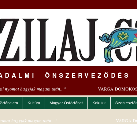
ADALMI ÖNSZERVEZŐDÉS
mi nyomot hagyjak magam után..."
VARGA DOMOKOS
Történelem
Kultúra
Magyar Őstörténet
Kakukk
Szerkesztő
omot hagyjak magam után..."
VARGA D