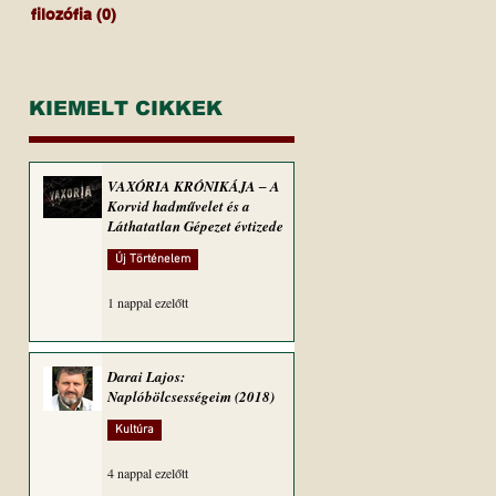
filozófia
(0)
0 bejegyzés
KIEMELT CIKKEK
VAXÓRIA KRÓNIKÁJA ‒ A
Korvid hadművelet és a
Láthatatlan Gépezet évtizede
Új Történelem
1 nappal ezelőtt
Darai Lajos:
Naplóbölcsességeim (2018)
Kultúra
4 nappal ezelőtt