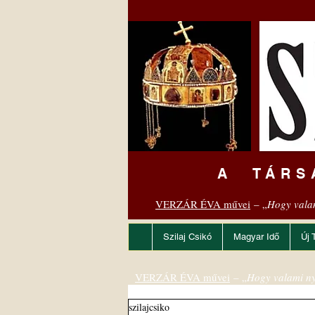
A TÁRS
VERZÁR ÉVA művei
– „
Hogy vala
Szilaj Csikó
Magyar Idő
Új 
VERZÁR ÉVA művei
– „
Hogy valami ny
szilajcsiko