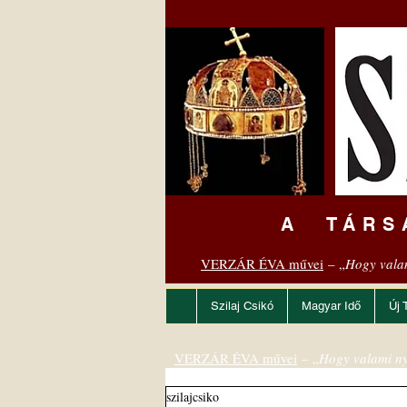
A TÁRS
VERZÁR ÉVA művei
– „
Hogy vala
Szilaj Csikó
Magyar Idő
Új 
VERZÁR ÉVA művei
– „
Hogy valami ny
szilajcsiko