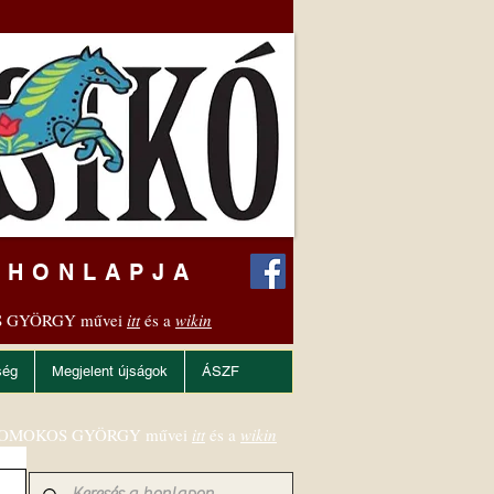
 HONLAPJA
 GYÖRGY művei
itt
és a
wikin
ség
Megjelent újságok
ÁSZF
OMOKOS GYÖRGY művei
itt
és a
wikin