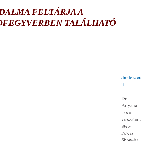
DALMA FELTÁRJA A
OFEGYVERBEN TALÁLHATÓ
danielson
lt
Dr. 
Ariyana 
Love 
visszatér a
Stew 
Peters 
Show-ba, 