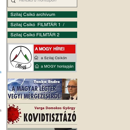
Szilaj Csikó archívum
Szilaj Csikó FILMTÁR 1 /
Szilaj Csikó FILMTÁR 2
a Szilaj Csikón
a MOGY honlapján
a
 