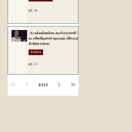
júl. 16.
Az akadémikus nyelvészetről –
az elhallgatott igazság (Hosszú
Zoltán írása)
Kultúra
júl. 11.
1
/
113