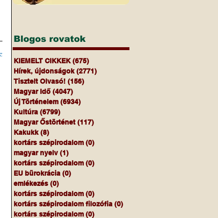
Blogos rovatok
z
KIEMELT CIKKEK
(675)
675 bejegyzés
Hírek, újdonságok
(2771)
2771 bejegyzés
Tisztelt Olvasó!
(156)
156 bejegyzés
Magyar Idő
(4047)
4047 bejegyzés
Új Történelem
(6934)
6934 bejegyzés
Kultúra
(6799)
6799 bejegyzés
Magyar Őstörténet
(117)
117 bejegyzés
Kakukk
(8)
8 bejegyzés
kortárs szépirodalom
(0)
0 bejegyzés
magyar nyelv
(1)
1 bejegyzés
kortárs szépirodalom
(0)
0 bejegyzés
EU bürokrácia
(0)
0 bejegyzés
emlékezés
(0)
0 bejegyzés
kortárs szépirodalom
(0)
0 bejegyzés
kortárs szépirodalom filozófia
(0)
0 bejegyzés
kortárs szépirodalom
(0)
0 bejegyzés