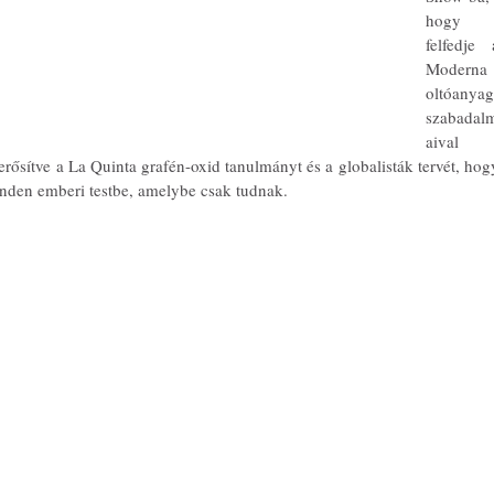
hogy 
felfedje a
Moderna 
oltóanyag 
szabadal
aival 
rősítve a La Quinta grafén-oxid tanulmányt és a globalisták tervét, hogy
inden emberi testbe, amelybe csak tudnak.