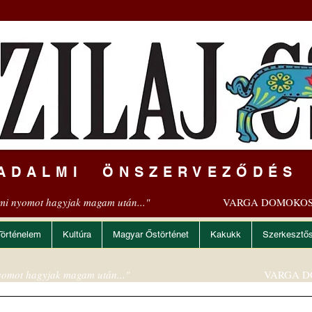
ADALMI ÖNSZERVEZŐDÉS
mi nyomot hagyjak magam után..."
VARGA DOMOKOS
Történelem
Kultúra
Magyar Őstörténet
Kakukk
Szerkesztő
omot hagyjak magam után..."
VARGA D