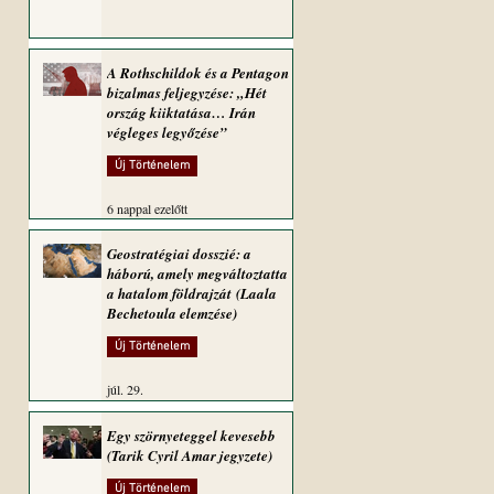
A Rothschildok és a Pentagon
bizalmas feljegyzése: „Hét
ország kiiktatása… Irán
végleges legyőzése”
Új Történelem
6 nappal ezelőtt
Geostratégiai dosszié: a
háború, amely megváltoztatta
a hatalom földrajzát (Laala
Bechetoula elemzése)
Új Történelem
júl. 29.
Egy szörnyeteggel kevesebb
(Tarik Cyril Amar jegyzete)
Új Történelem