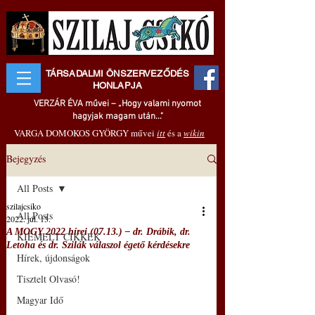
TÁRSADALMI ÖNSZERVEZŐDÉS
HONLAPJA
VERZÁR ÉVA művei – „Hogy valami nyomot
hagyjak magam után..."
VARGA DOMOKOS GYÖRGY művei
itt
és a
wikin
Bejegyzés
All Posts
szilajcsiko
All Posts
2022. júl. 13.
A MOGY 2022 hírei (07.13.) – dr. Drábik, dr.
KIEMELT CIKKEK
Letoha és dr. Szilák válaszol égető kérdésekre
Hírek, újdonságok
Tisztelt Olvasó!
Magyar Idő