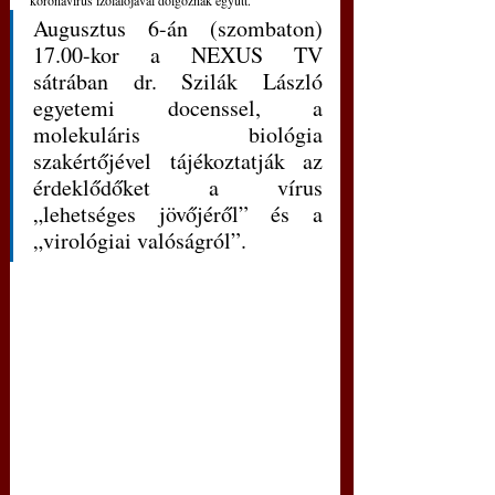
koronavírus izolálójával dolgoznak együtt. 
Augusztus 6-án (szombaton)  
17.00-kor a NEXUS TV 
sátrában dr. Szilák László 
egyetemi docenssel, a 
molekuláris biológia 
szakértőjével tájékoztatják az 
érdeklődőket a vírus 
„lehetséges jövőjéről” és a 
„virológiai valóságról”.