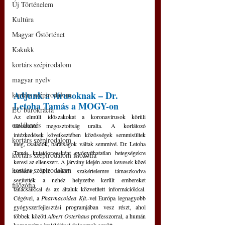
Új Történelem
Kultúra
Magyar Őstörténet
Kakukk
kortárs szépirodalom
magyar nyelv
Adjunk a vírusoknak – Dr. 
kortárs szépirodalom
Letoha Tamás a MOGY-on
EU bürokrácia
Az elmúlt időszakokat a koronavírusok körüli 
emlékezés
társadalmi megosztottság uralta. A korlátozó 
intézkedések következtében közösségek semmisültek 
kortárs szépirodalom
meg, családok, barátságok váltak semmivé. Dr. Letoha 
Tamás kutatóorvosként gyógyíthatatlan betegségekre 
kortárs szépirodalom filozófia
keresi az ellenszert. A járvány idején azon kevesek közé 
kortárs szépirodalom
tartozott, akik valódi szakértelemre támaszkodva 
segítették a nehéz helyzetbe került embereket 
filozófia
tanácsaikkal és az általuk közvetített információkkal. 
Cégével, a 
Pharmacoidea Kft
.-vel Európa legnagyobb 
gyógyszerfejlesztési programjában vesz részt, ahol 
többek között 
Albert Osterhaus
 professzorral, a humán 