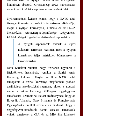
különösen abszurd. Oroszország 2022 márciusában 
vette át az irányítást a zaporozsjei atomerőmű felett.
Nyilvánvalónak kellene lennie, hogy a NATO által 
támogatott rezsim a nukleáris terrorizmus elkövetője, 
mégis a nyugati kormányok, a média és az ENSZ 
Nemzetközi Atomenergia-ügynöksége szégyenletes 
kétértelműséget fogad el az elkövetővel kapcsolatban. 
A nyugati szponzorok fedezik a kijevi 
nukleáris terrorista rezsimet, mert a nyugati 
kormányok teljes mértékben bűnrészesek a 
terrorizmusban.
John Kiriakou rámutat, hogy Szíriában ugyanezt a 
játékkönyvet használták. Amikor a Szíriai Arab 
Hadsereg katonai fölénybe került a NATO által 
támogatott, a szíriai kormányt megdönteni próbáló 
dzsihádista zsoldosokkal szemben, akkor a nyugati 
média a szíriai hadsereg állítólagos vegyifegyver-
támadásairól számolt be. Ez azt eredményezte, hogy az 
Egyesült Államok, Nagy-Britannia és Franciaország 
légicsapásokat indított Szíria ellen. Kiderült, hogy a 
vegyifegyver-támadások hamis zászlós támadások 
voltak, amelyeket a CIA és az MI6 által kiképzett 