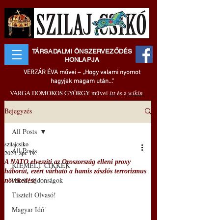
TÁRSADALMI ÖNSZERVEZŐDÉS
HONLAPJA
VERZÁR ÉVA művei – „Hogy valami nyomot
hagyjak magam után..."
VARGA DOMOKOS GYÖRGY művei
itt
és a
wikin
Bejegyzés
All Posts
szilajcsiko
All Posts
2024. ápr. 19.
A NATO elveszíti az Oroszország elleni proxy
KIEMELT CIKKEK
háborút, ezért várható a hamis zászlós terrorizmus
Hírek, újdonságok
növekedése
Tisztelt Olvasó!
Magyar Idő