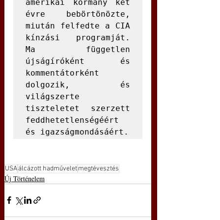
amerikai kormány két 
évre bebörtönözte, 
miután felfedte a CIA 
kínzási programját. 
Ma független 
újságíróként és 
kommentátorként 
dolgozik, és 
világszerte 
tiszteletet szerzett 
feddhetetlenségéért 
és igazságmondásáért.
USA
álcázott hadművelet
megtévesztés
Új Történelem