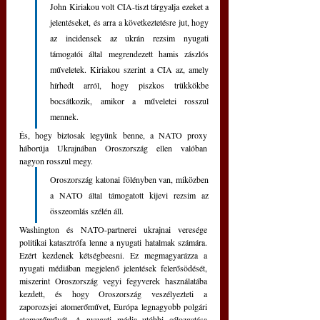
John Kiriakou volt CIA-tiszt tárgyalja ezeket a 
jelentéseket, és arra a következtetésre jut, hogy 
az incidensek az ukrán rezsim nyugati 
támogatói által megrendezett hamis zászlós 
műveletek. Kiriakou szerint a CIA az, amely 
hírhedt arról, hogy piszkos trükkökbe 
bocsátkozik, amikor a műveletei rosszul 
mennek.
És, hogy biztosak legyünk benne, a NATO proxy 
háborúja Ukrajnában Oroszország ellen valóban 
nagyon rosszul megy. 
Oroszország katonai fölényben van, miközben 
a NATO által támogatott kijevi rezsim az 
összeomlás szélén áll.
Washington és NATO-partnerei ukrajnai veresége 
politikai katasztrófa lenne a nyugati hatalmak számára. 
Ezért kezdenek kétségbeesni. Ez megmagyarázza a 
nyugati médiában megjelenő jelentések felerősödését, 
miszerint Oroszország vegyi fegyverek használatába 
kezdett, és hogy Oroszország veszélyezteti a 
zaporozsjei atomerőművet, Európa legnagyobb polgári 
atomerőművét. A nyugati média utóbbi célozgatása 