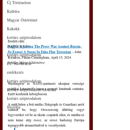
Új Történelem
Kultúra
Magyar Őstörténet
Kakukk
kortárs szépirodalom
Eredeti cikk: 
magyar nyelv
NATO  Is Losing The Proxy War Against Russia, 
So Expect A Surge In False Flag Terrorism
 – John 
kortárs szépirodalom
Kiriakou, Finian Cunningham, April 15, 2024
Schiller Mária küldeménye
EU bürokrácia
emlékezés
kortárs szépirodalom
Washington és NATO-partnerei ukrajnai veresége 
politikai katasztrófa lenne a nyugati hatalmak számára. 
kortárs szépirodalom filozófia
Ezért kezdenek kétségbeesni.
kortárs szépirodalom
A múlt héten a brit média (Telegraph és Guardian) arról 
filozófia
számolt be, hogy Oroszország állítólag vegyi 
fegyvereket vet be az ukrán csapatok ellen, és mintha ez 
nem lenne elég rossz, az orosz hadsereg Európa 
legnagyobb atomerőművét is veszélyezteti.