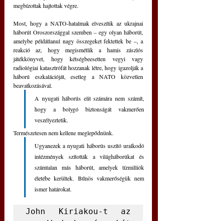
megbízottak hajtottak végre.
Most, hogy a NATO-hatalmak elveszítik az ukrajnai 
háborút Oroszországgal szemben – egy olyan háborút, 
amelybe példátlanul nagy összegeket fektettek be –, a 
reakció az, hogy megismétlik a hamis zászlós 
játékkönyvet, hogy kétségbeesetten vegyi vagy 
radiológiai katasztrófát hozzanak létre, hogy igazolják a 
háború eszkalációját, esetleg a NATO közvetlen 
beavatkozásával. 
A nyugati háborús elit számára nem számít, 
hogy a bolygó biztonságát vakmerően 
veszélyeztetik.
Természetesen nem kellene meglepődnünk. 
Ugyanezek a nyugati háborús uszító uralkodó 
intézmények szították a világháborúkat és 
számtalan más háborút, amelyek tízmilliók 
életébe kerültek. Bűnös vakmerőségük nem 
ismer határokat.
John Kiriakou-t az 