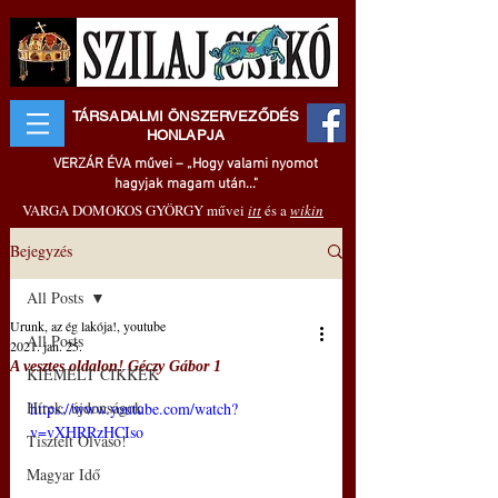
TÁRSADALMI ÖNSZERVEZŐDÉS
HONLAPJA
VERZÁR ÉVA művei – „Hogy valami nyomot
hagyjak magam után..."
VARGA DOMOKOS GYÖRGY művei
itt
és a
wikin
Bejegyzés
All Posts
Urunk, az ég lakója!, youtube
All Posts
2021. jan. 25.
A vesztes oldalon! Géczy Gábor 1
KIEMELT CIKKEK
Hírek, újdonságok
https://www.youtube.com/watch?
v=vXHRRzHCIso
Tisztelt Olvasó!
Magyar Idő