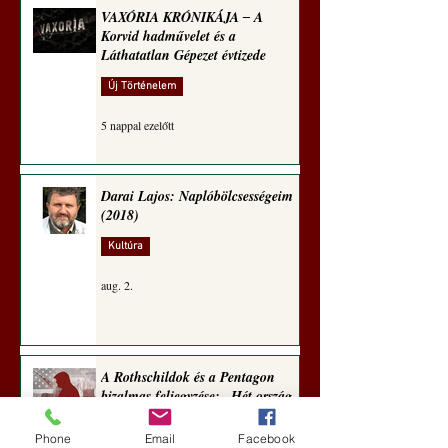
Hedvig posztajánlója)
VAXÓRIA KRÓNIKÁJA ‒ A
Korvid hadművelet és a
Láthatatlan Gépezet évtizede
Új Történelem
5 nappal ezelőtt
Darai Lajos: Naplóbölcsességeim
(2018)
Kultúra
aug. 2.
A Rothschildok és a Pentagon
bizalmas feljegyzése: „Hét ország
kiiktatása… Irán végleges
legyőzése”
Phone
Email
Facebook