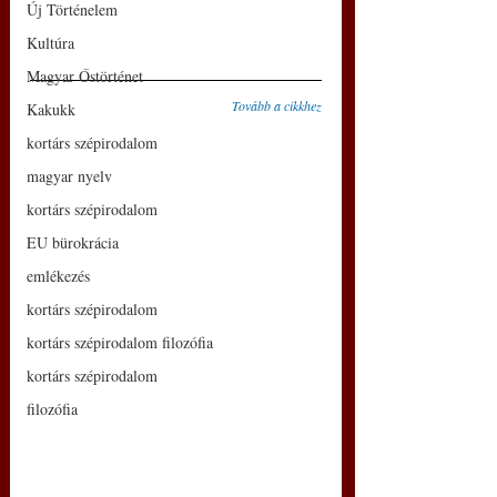
Új Történelem
Kultúra
Magyar Őstörténet
Tovább a cikkhez
Kakukk
kortárs szépirodalom
magyar nyelv
kortárs szépirodalom
EU bürokrácia
emlékezés
kortárs szépirodalom
kortárs szépirodalom filozófia
kortárs szépirodalom
filozófia