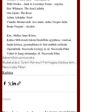
Tóth Orsika – ének és Lozsányi Soma – orgona 
Eric Whitacre: The Seal Lullaby 
Ola Gjeilo: The Rose 
Adam Adolphe: Noel 
Claudio Monteverdi: Ave maris stella (Vespro della 
Beata Vergine – részlet) 
Km.: Méhes Imre Kórus, 
Kalász Művészeti Iskola blockflöte együttese, vonósai, 
tanári kórusa, gyermekkara és fent említett szólistái. 
Operatőrök: Neszveda György és id. Neszveda Péter 
Videó és hang utómunka: id. Neszveda Péter
Advent
kórusmuzsika
Budakalászi Szent Kereszt Felmagasztalása templom
Neszvada Péter
Kultúra
Az összes megtekintése