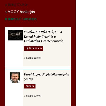
Darai Lajos:
Gyimóthy Gábor
a Szilaj Csikón
Naplóbölcsességeim
nyelvművelő gúnyv
a MOGY honlapján
(2024)
sorozata (1772)
KIEMELT CIKKEK
VAXÓRIA KRÓNIKÁJA ‒ A
Korvid hadművelet és a
Láthatatlan Gépezet évtizede
Új Történelem
3 nappal ezelőtt
Darai Lajos: Naplóbölcsességeim
(2018)
Kultúra
6 nappal ezelőtt