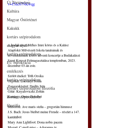
Új Történelem
v=f5hc679Kwqg
Kultúra
Magyar Őstörténet
Kakukk
kortárs szépirodalom
A budakalászi Méhes Imre kórus és a Kalász 
magyar nyelv
Alapfokú Művészeti Iskola tanárainak és 
kortárs szépirodalom
növendékeinek közös adventi koncertje a Budakalászi 
Szent Kereszt Felmagasztalása templomban, 2023. 
EU bürokrácia
december 03-án este.
emlékezés
Szólót énekel: Tóth Orsika 
kortárs szépirodalom
Orgonál: Lozsányi Soma 
Zongorakíséret: Dudits Irén 
kortárs szépirodalom filozófia
Gitár: Knyazoviczki Zoltán 
Karnagy: Orosz Erzsébet 
kortárs szépirodalom
filozófia
Műsoron: Ave maris stella – gregorián himnusz 
J.S. Bach: Jesus bleibet meine Freude – részlet a 147. 
kantátából 
Mary Ann Lightfoot: Dona nobis pacem 
Mozart: C-moll mise – Adoramus te 