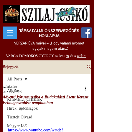
TÁRSADALMI ÖNSZERVEZŐDÉS
HONLAPJA
VERZÁR ÉVA művei – „Hogy valami nyomot
hagyjak magam után..."
VARGA DOMOKOS GYÖRGY művei
itt
és a
wikin
Bejegyzés
All Posts
szilajcsiko
All Posts
2023. dec. 16.
Adventi kórusmuzsika a Budakalászi Szent Kereszt
KIEMELT CIKKEK
Felmagasztalása templomban
Hírek, újdonságok
Tisztelt Olvasó!
Magyar Idő
https://www.youtube.com/watch?