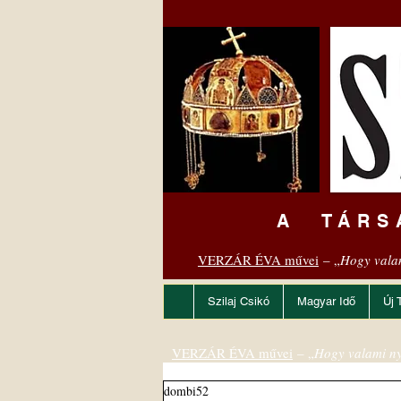
A TÁRS
VERZÁR ÉVA művei
– „
Hogy vala
Szilaj Csikó
Magyar Idő
Új 
VERZÁR ÉVA művei
– „
Hogy valami ny
dombi52