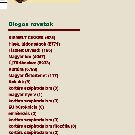
Blogos rovatok
KIEMELT CIKKEK
(675)
675 bejegyzés
Hírek, újdonságok
(2771)
2771 bejegyzés
Tisztelt Olvasó!
(156)
156 bejegyzés
Magyar Idő
(4047)
4047 bejegyzés
Új Történelem
(6933)
6933 bejegyzés
Kultúra
(6799)
6799 bejegyzés
Magyar Őstörténet
(117)
117 bejegyzés
Kakukk
(8)
8 bejegyzés
kortárs szépirodalom
(0)
0 bejegyzés
magyar nyelv
(1)
1 bejegyzés
kortárs szépirodalom
(0)
0 bejegyzés
EU bürokrácia
(0)
0 bejegyzés
emlékezés
(0)
0 bejegyzés
kortárs szépirodalom
(0)
0 bejegyzés
kortárs szépirodalom filozófia
(0)
0 bejegyzés
kortárs szépirodalom
(0)
0 bejegyzés