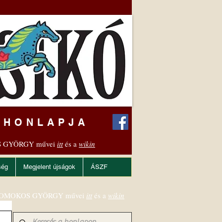
 HONLAPJA
 GYÖRGY művei
itt
és a
wikin
ség
Megjelent újságok
ÁSZF
OMOKOS GYÖRGY művei
itt
és a
wikin