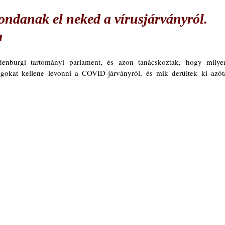
danak el neked a vírusjárványról.
a
denburgi tartományi parlament, és azon tanácskoztak, hogy milyen
ágokat kellene levonni a COVID-járványról, és mik derültek ki azóta