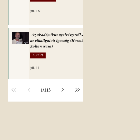
júl. 16.
Az akadémikus nyelvészetről –
az elhallgatott igazság (Hosszú
Zoltán írása)
Kultúra
júl. 11.
1
/
113