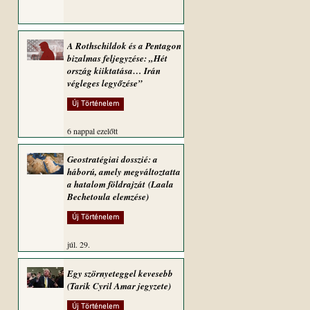
A Rothschildok és a Pentagon
bizalmas feljegyzése: „Hét
ország kiiktatása… Irán
végleges legyőzése”
Új Történelem
6 nappal ezelőtt
Geostratégiai dosszié: a
háború, amely megváltoztatta
a hatalom földrajzát (Laala
Bechetoula elemzése)
Új Történelem
júl. 29.
Egy szörnyeteggel kevesebb
(Tarik Cyril Amar jegyzete)
Új Történelem