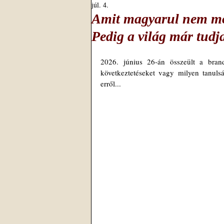
júl. 4.
Amit magyarul nem mon
Pedig a világ már tudj
2026. június 26-án összeült a bran
következtetéseket vagy milyen tanuls
erről...