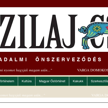
ADALMI ÖNSZERVEZŐDÉS
mi nyomot hagyjak magam után..."
VARGA DOMOKOS
Történelem
Kultúra
Magyar Őstörténet
Kakukk
Szerkesztő
omot hagyjak magam után..."
VARGA D