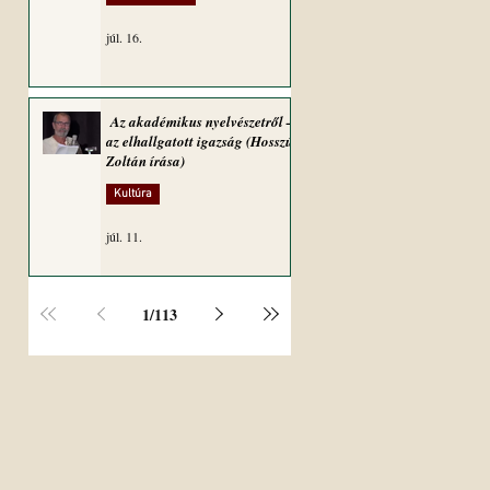
júl. 16.
Az akadémikus nyelvészetről –
az elhallgatott igazság (Hosszú
Zoltán írása)
Kultúra
júl. 11.
1
/
113