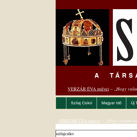
A TÁRS
VERZÁR ÉVA művei
– „
Hogy vala
Szilaj Csikó
Magyar Idő
Új 
VERZÁR ÉVA művei
– „
Hogy valami ny
szilajcsiko