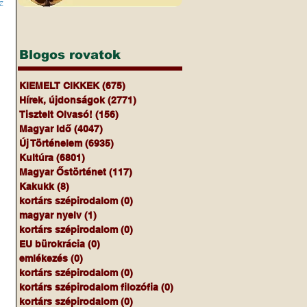
z
Blogos rovatok
KIEMELT CIKKEK
(675)
675 bejegyzés
Hírek, újdonságok
(2771)
2771 bejegyzés
Tisztelt Olvasó!
(156)
156 bejegyzés
Magyar Idő
(4047)
4047 bejegyzés
Új Történelem
(6935)
6935 bejegyzés
Kultúra
(6801)
6801 bejegyzés
Magyar Őstörténet
(117)
117 bejegyzés
Kakukk
(8)
8 bejegyzés
kortárs szépirodalom
(0)
0 bejegyzés
magyar nyelv
(1)
1 bejegyzés
kortárs szépirodalom
(0)
0 bejegyzés
EU bürokrácia
(0)
0 bejegyzés
emlékezés
(0)
0 bejegyzés
kortárs szépirodalom
(0)
0 bejegyzés
kortárs szépirodalom filozófia
(0)
0 bejegyzés
kortárs szépirodalom
(0)
0 bejegyzés