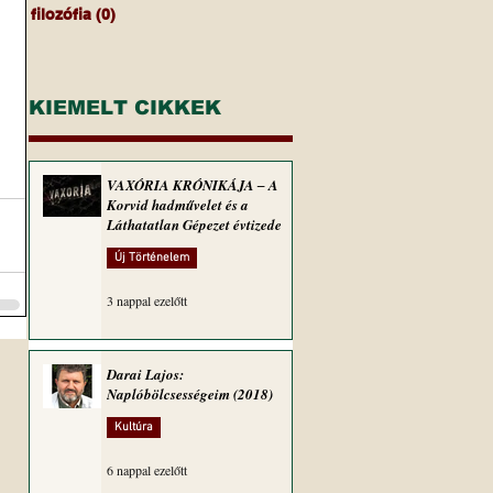
filozófia
(0)
0 bejegyzés
KIEMELT CIKKEK
VAXÓRIA KRÓNIKÁJA ‒ A
Korvid hadművelet és a
Láthatatlan Gépezet évtizede
Új Történelem
3 nappal ezelőtt
Darai Lajos:
Naplóbölcsességeim (2018)
Kultúra
6 nappal ezelőtt