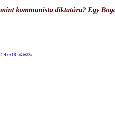
mint kommunista diktatúra? Egy Bog
11C-HxA1Rro&t=88s