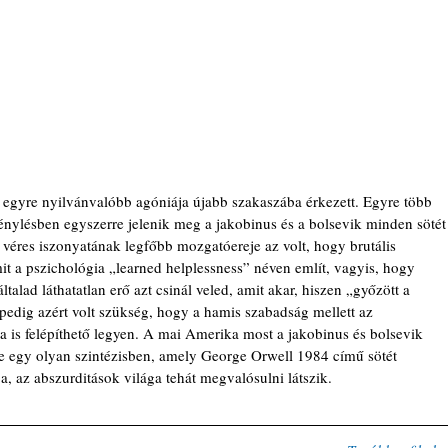
 egyre nyilvánvalóbb agóniája újabb szakaszába érkezett. Egyre több 
vénylésben egyszerre jelenik meg a jakobinus és a bolsevik minden sötét
r véres iszonyatának legfőbb mozgatóereje az volt, hogy brutális 
mit a pszichológia „learned helplessness” néven említ, vagyis, hogy 
ltalad láthatatlan erő azt csinál veled, amit akar, hiszen „győzött a 
a pedig azért volt szükség, hogy a hamis szabadság mellett az 
 is felépíthető legyen. A mai Amerika most a jakobinus és bolsevik 
e egy olyan szintézisben, amely George Orwell 1984 című sötét 
ja, az abszurditások világa tehát megvalósulni látszik.