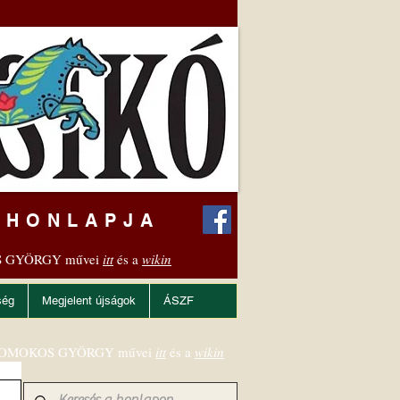
 HONLAPJA
 GYÖRGY művei
itt
és a
wikin
ség
Megjelent újságok
ÁSZF
OMOKOS GYÖRGY művei
itt
és a
wikin