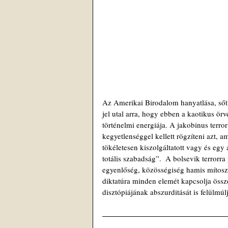
Az Amerikai Birodalom hanyatlása, sőt
jel utal arra, hogy ebben a kaotikus ör
történelmi energiája. A jakobinus terro
kegyetlenséggel kellett rögzíteni azt, a
tökéletesen kiszolgáltatott vagy és egy á
totális szabadság”.  A bolsevik terrorr
egyenlőség, közösségiség hamis mítosza
diktatúra minden elemét kapcsolja össz
disztópiájának abszurditását is felülmúl