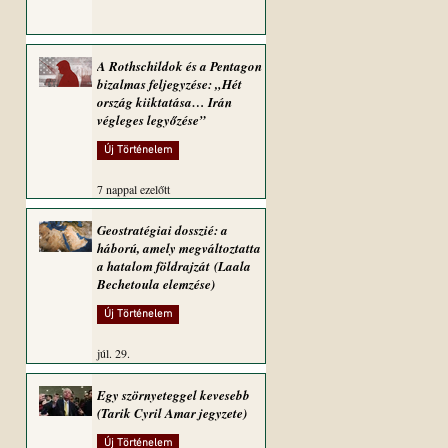
A Rothschildok és a Pentagon
bizalmas feljegyzése: „Hét
ország kiiktatása… Irán
végleges legyőzése”
Új Történelem
7 nappal ezelőtt
Geostratégiai dosszié: a
háború, amely megváltoztatta
a hatalom földrajzát (Laala
Bechetoula elemzése)
Új Történelem
júl. 29.
Egy szörnyeteggel kevesebb
(Tarik Cyril Amar jegyzete)
Új Történelem