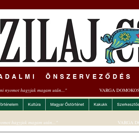
ADALMI ÖNSZERVEZŐDÉS
mi nyomot hagyjak magam után..."
VARGA DOMOKOS
Történelem
Kultúra
Magyar Őstörténet
Kakukk
Szerkesztő
omot hagyjak magam után..."
VARGA D