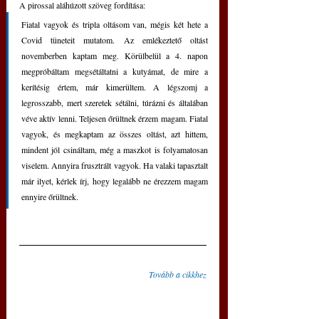
A pirossal aláhúzott szöveg fordítása:
Fiatal vagyok és tripla oltásom van, mégis két hete a 
Covid tüneteit mutatom. Az emlékeztető oltást 
novemberben kaptam meg. Körülbelül a 4. napon 
megpróbáltam megsétáltatni a kutyámat, de mire a 
kerítésig értem, már kimerültem. A légszomj a 
legrosszabb, mert szeretek sétálni, túrázni és általában 
véve aktív lenni. Teljesen őrültnek érzem magam. Fiatal 
vagyok, és megkaptam az összes oltást, azt hittem, 
mindent jól csináltam, még a maszkot is folyamatosan 
viselem. Annyira frusztrált vagyok. Ha valaki tapasztalt 
már ilyet, kérlek írj, hogy legalább ne érezzem magam 
ennyire őrültnek.
Tovább a cikkhez