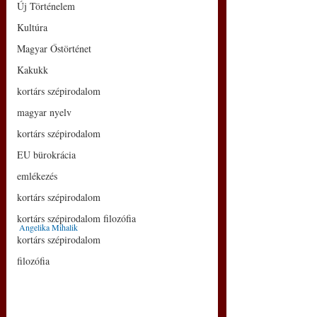
Új Történelem
Kultúra
Magyar Őstörténet
Kakukk
kortárs szépirodalom
magyar nyelv
kortárs szépirodalom
EU bürokrácia
emlékezés
kortárs szépirodalom
kortárs szépirodalom filozófia
Angelika Mihalik
kortárs szépirodalom
filozófia