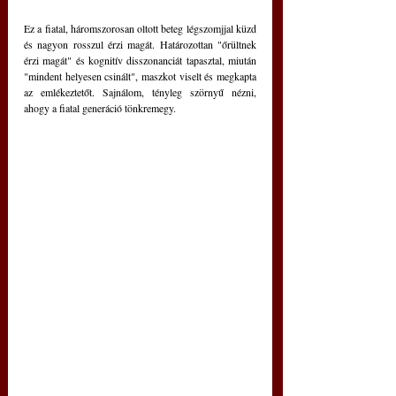
Ez a fiatal, háromszorosan oltott beteg légszomjjal küzd 
és nagyon rosszul érzi magát. Határozottan "őrültnek 
érzi magát" és kognitív disszonanciát tapasztal, miután 
"mindent helyesen csinált", maszkot viselt és megkapta 
az emlékeztetőt. Sajnálom, tényleg szörnyű nézni, 
ahogy a fiatal generáció tönkremegy.