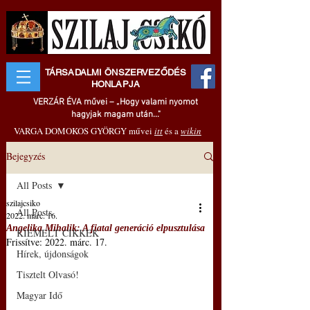
TÁRSADALMI ÖNSZERVEZŐDÉS
HONLAPJA
VERZÁR ÉVA művei – „Hogy valami nyomot
hagyjak magam után..."
VARGA DOMOKOS GYÖRGY művei
itt
és a
wikin
Bejegyzés
All Posts
szilajcsiko
All Posts
2022. márc. 16.
Angelika Mihalik: A fiatal generáció elpusztulása
KIEMELT CIKKEK
Frissítve:
2022. márc. 17.
Hírek, újdonságok
Tisztelt Olvasó!
Magyar Idő