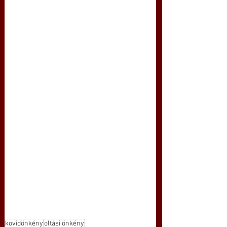
kovidönkény
oltási önkény