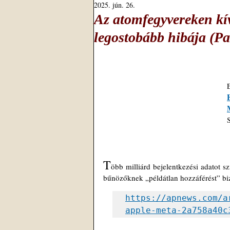
2025. jún. 26.
Az atomfegyvereken kív
legostobább hibája (Pa
T
öbb milliárd bejelentkezési adatot s
bűnözőknek „példátlan hozzáférést” biz
https://apnews.com/a
apple-meta-2a758a40c