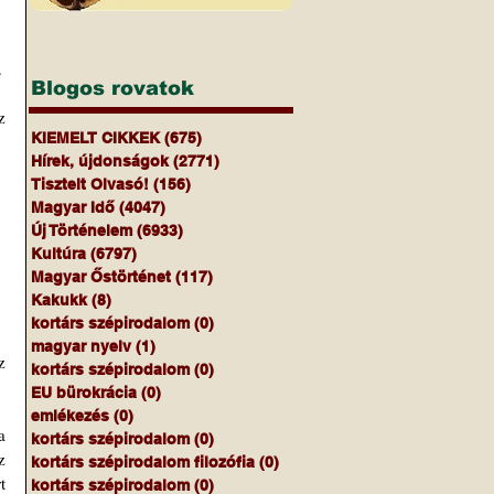
.
Blogos rovatok
 
KIEMELT CIKKEK
(675)
675 bejegyzés
Hírek, újdonságok
(2771)
2771 bejegyzés
Tisztelt Olvasó!
(156)
156 bejegyzés
Magyar Idő
(4047)
4047 bejegyzés
Új Történelem
(6933)
6933 bejegyzés
Kultúra
(6797)
6797 bejegyzés
Magyar Őstörténet
(117)
117 bejegyzés
Kakukk
(8)
8 bejegyzés
kortárs szépirodalom
(0)
0 bejegyzés
magyar nyelv
(1)
1 bejegyzés
 
kortárs szépirodalom
(0)
0 bejegyzés
EU bürokrácia
(0)
0 bejegyzés
emlékezés
(0)
0 bejegyzés
 
kortárs szépirodalom
(0)
0 bejegyzés
 
kortárs szépirodalom filozófia
(0)
0 bejegyzés
 
kortárs szépirodalom
(0)
0 bejegyzés