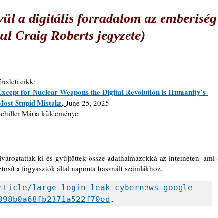
ül a digitális forradalom az emberiség
ul Craig Roberts jegyzete)
Eredeti cikk:
Except for Nuclear Weapons the Digital Revolution is Humanity’s 
Most Stupid Mistake
, 
June 25, 2025
Schiller Mária küldeménye
zivárogtattak ki és gyűjtöttek össze adathalmazokká az interneten, ami a
tosít a fogyasztók által naponta használt számlákhoz. 
rticle/large-login-leak-cybernews-google-
398b0a68fb2371a522f70ed
. 