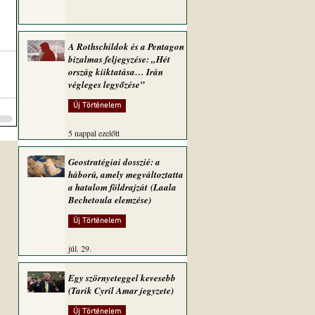
A Rothschildok és a Pentagon
bizalmas feljegyzése: „Hét
ország kiiktatása… Irán
végleges legyőzése”
Új Történelem
5 nappal ezelőtt
Geostratégiai dosszié: a
háború, amely megváltoztatta
a hatalom földrajzát (Laala
Bechetoula elemzése)
Új Történelem
júl. 29.
Egy szörnyeteggel kevesebb
(Tarik Cyril Amar jegyzete)
Új Történelem