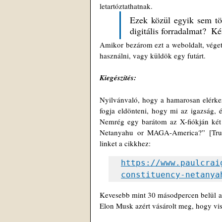
letartóztathatnak.
Ezek közül egyik sem tö
digitális forradalmat?  K
Amikor bezárom ezt a weboldalt, véget 
használni, vagy küldök egy futárt.
Kiegészítés: 
Nyilvánvaló, hogy a hamarosan elérkező 
fogja eldönteni, hogy mi az igazság, 
Nemrég egy barátom az X-fiókján két i
Netanyahu or MAGA-America?” [Trum
linket a cikkhez: 
https://www.paulcrai
constituency-netanya
Kevesebb mint 30 másodpercen belül a pos
Elon Musk azért vásárolt meg, hogy vis