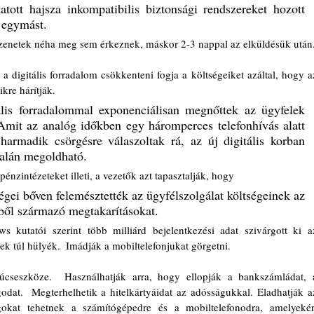
atott hajsza inkompatibilis biztonsági rendszereket hozott 
k egymást.
zenetek néha meg sem érkeznek, máskor 2-3 nappal az elküldésük után
 a digitális forradalom csökkenteni fogja a költségeiket azáltal, hogy az
kre hárítják.  
ális forradalommal exponenciálisan megnőttek az ügyfelek 
 Amit az analóg időkben egy háromperces telefonhívás alatt 
 harmadik csörgésre válaszoltak rá, az új digitális korban 
talán megoldható.
pénzintézeteket illeti, a vezetők azt tapasztalják, hogy 
ségei bőven felemésztették az ügyfélszolgálat költségeinek az 
éből származó megtakarításokat.
kutatói szerint több milliárd bejelentkezési adat szivárgott ki az
k túl hülyék.  Imádják a mobiltelefonjukat görgetni.
úcseszköze.  Használhatják arra, hogy ellopják a bankszámládat, a
dat.  Megterhelhetik a hitelkártyáidat az adósságukkal. Eladhatják az
okat tehetnek a számítógépedre és a mobiltelefonodra, amelyekért