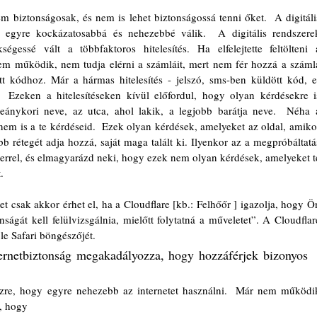
em biztonságosak, és nem is lehet biztonságossá tenni őket.  A digitális
egyre kockázatosabbá és nehezebbé válik.  A digitális rendszerek
gessé vált a többfaktoros hitelesítés. Ha elfelejtette feltölteni a
nem működik, nem tudja elérni a számláit, mert nem fér hozzá a számla
t kódhoz. Már a hármas hitelesítés - jelszó, sms-ben küldött kód, e
 Ezeken a hitelesítéseken kívül előfordul, hogy olyan kérdésekre is
eánykori neve, az utca, ahol lakik, a legjobb barátja neve.  Néha a
nem is a te kérdéseid.  Ezek olyan kérdések, amelyeket az oldal, amikor
bb rétegét adja hozzá, saját maga talált ki. Ilyenkor az a megpróbáltatás
errel, és elmagyarázd neki, hogy ezek nem olyan kérdések, amelyeket te
.
csak akkor érhet el, ha a Cloudflare [kb.: Felhőőr ] igazolja, hogy Ön
ágát kell felülvizsgálnia, mielőtt folytatná a műveletet”. A Cloudflare
e Safari böngészőjét.  
ernetbiztonság megakadályozza, hogy hozzáférjek bizonyos 
szre, hogy egyre nehezebb az internetet használni.  Már nem működik
, hogy 