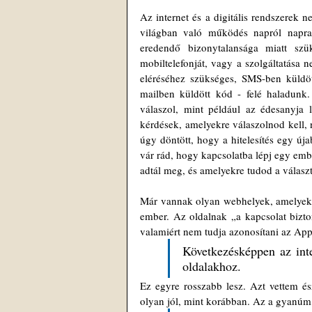
Az internet és a digitális rendszerek n
világban való működés napról napra 
eredendő bizonytalansága miatt szüksé
mobiltelefonját, vagy a szolgáltatása 
eléréséhez szükséges, SMS-ben küldöt
mailben küldött kód - felé haladunk. 
válaszol, mint például az édesanyja l
kérdések, amelyekre válaszolnod kell, 
úgy döntött, hogy a hitelesítés egy úja
vár rád, hogy kapcsolatba lépj egy emb
adtál meg, és amelyekre tudod a választ
Már vannak olyan webhelyek, amelyeket 
ember. Az oldalnak „a kapcsolat biztons
valamiért nem tudja azonosítani az Appl
Következésképpen az int
oldalakhoz.
Ez egyre rosszabb lesz. Azt vettem é
olyan jól, mint korábban. Az a gyanúm