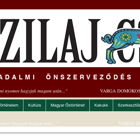
ADALMI ÖNSZERVEZŐDÉS
mi nyomot hagyjak magam után..."
VARGA DOMOKOS
Történelem
Kultúra
Magyar Őstörténet
Kakukk
Szerkesztő
omot hagyjak magam után..."
VARGA D