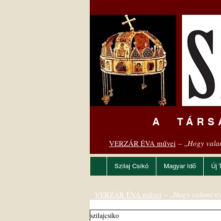
A TÁRS
VERZÁR ÉVA művei
– „
Hogy vala
Szilaj Csikó
Magyar Idő
Új 
VERZÁR ÉVA művei
– „
Hogy valami ny
szilajcsiko