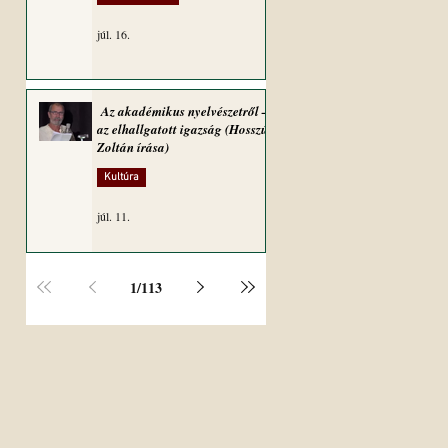
júl. 16.
Az akadémikus nyelvészetről –
az elhallgatott igazság (Hosszú
Zoltán írása)
Kultúra
júl. 11.
1
/
113