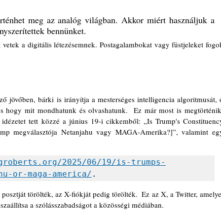
rténhet meg az analóg világban. Akkor miért használjuk a 
ényszerítettek bennünket.
vetek a digitális létezésemnek. Postagalambokat vagy füstjeleket fogok
jövőben, bárki is irányítja a mesterséges intelligencia algoritmusát, ő
és hogy mit mondhatunk és olvashatunk.  Ez már most is megtörténik. 
dézetet tett közzé a június 19-i cikkemből: „Is Trump's Constituency
p megválasztója Netanjahu vagy MAGA-Amerika?]”, valamint egy
groberts.org/2025/06/19/is-trumps-
hu-or-maga-america/
.
ztját törölték, az X-fiókját pedig törölték.  Ez az X, a Twitter, amelyet
szaállítsa a szólásszabadságot a közösségi médiában.