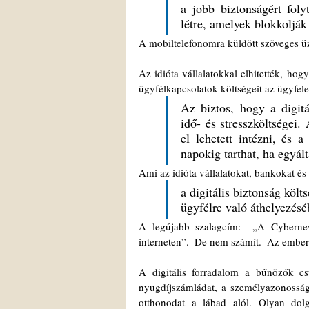
a jobb biztonságért folyt
létre, amelyek blokkoljá
A mobiltelefonomra küldött szöveges ü
Az idióta vállalatokkal elhitették, hogy
ügyfélkapcsolatok költségeit az ügyfelei
Az biztos, hogy a digit
idő- és stresszköltségei.
el lehetett intézni, és a
napokig tarthat, ha egyál
Ami az idióta vállalatokat, bankokat és 
a digitális biztonság költ
ügyfélre való áthelyezés
A legújabb szalagcím:  „A Cybernews 
interneten”.  De nem számít.  Az embere
A digitális forradalom a bűnözők cs
nyugdíjszámládat, a személyazonosságo
otthonodat a lábad alól. Olyan dolg