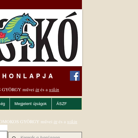
 HONLAPJA
 GYÖRGY művei
itt
és a
wikin
ség
Megjelent újságok
ÁSZF
OMOKOS GYÖRGY művei
itt
és a
wikin