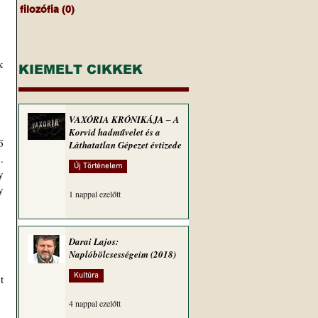
filozófia
(0)
0 bejegyzés
 
KIEMELT CIKKEK
VAXÓRIA KRÓNIKÁJA ‒ A
Korvid hadművelet és a
 
Láthatatlan Gépezet évtizede
 
Új Történelem
 
 
1 nappal ezelőtt
Darai Lajos:
Naplóbölcsességeim (2018)
Kultúra
 
4 nappal ezelőtt